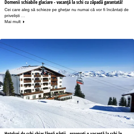
Domenii schiabile glaciare - vacanță la schi cu zăpadă garantată!
Cei care aleg să schieze pe ghețar nu numai că vor fi încântați de
priveliști …
Mai mult
Hoteluri de schi chiar lângă pârtii - rezervați o vacanță la schi în