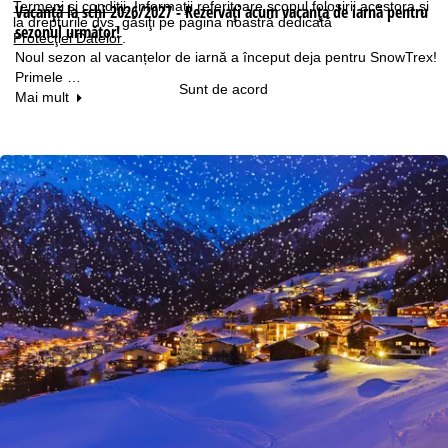
Termeni şi condiţii
. Informaţii referitoare scopul folosirii acestora şi
Vacanță la schi 2026/2027 - Rezervați acum vacanța de iarnă pentru
la drepturile dvs. găsiţi pe pagina noastră dedicată
sezonul următor!
Protecţiei Datelor
.
Noul sezon al vacanțelor de iarnă a început deja pentru SnowTrex!
Primele …
Sunt de acord
Mai mult