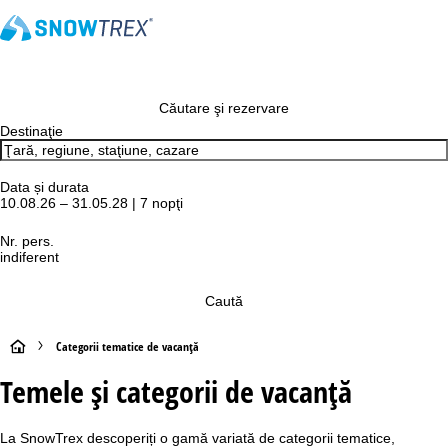
Căutare şi rezervare
Destinaţie
Data și durata
10.08.26 – 31.05.28 | 7 nopţi
Nr. pers.
indiferent
Caută
A
Categorii tematice de vacanță
Temele și categorii de vacanță
c
a
La SnowTrex descoperiți o gamă variată de categorii tematice,