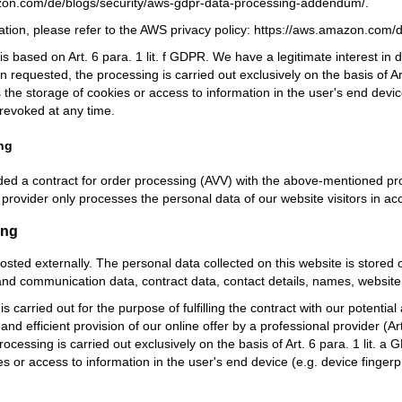
zon.com/de/blogs/security/aws-gdpr-data-processing-addendum/
.
tion, please refer to the AWS privacy policy:
https://aws.amazon.com/d
 based on Art. 6 para. 1 lit. f GDPR. We have a legitimate interest in d
 requested, the processing is carried out exclusively on the basis of Ar
 the storage of cookies or access to information in the user's end devic
revoked at any time.
ng
d a contract for order processing (AVV) with the above-mentioned provi
 provider only processes the personal data of our website visitors in a
ing
hosted externally. The personal data collected on this website is stored
nd communication data, contract data, contact details, names, website
is carried out for the purpose of fulfilling the contract with our potentia
 and efficient provision of our online offer by a professional provider (A
rocessing is carried out exclusively on the basis of Art. 6 para. 1 lit. 
es or access to information in the user's end device (e.g. device finge