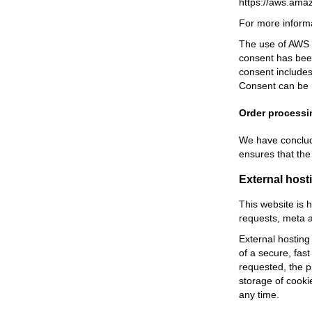
https://aws.ama
For more informa
The use of AWS is
consent has been
consent includes
Consent can be 
Order processi
We have conclude
ensures that the
External host
This website is 
requests, meta a
External hosting 
of a secure, fast
requested, the p
storage of cooki
any time.