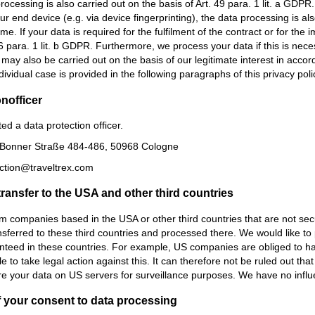
rocessing is also carried out on the basis of Art. 49 para. 1 lit. a GDP
our end device (e.g. via device fingerprinting), the data processing is a
ime. If your data is required for the fulfilment of the contract or for t
 6 para. 1 lit. b GDPR. Furthermore, we process your data if this is necess
ay also be carried out on the basis of our legitimate interest in accord
ividual case is provided in the following paragraphs of this privacy poli
n­officer
d a data protection officer.
 Bonner Straße 484-486, 50968 Cologne
ection@traveltrex.com
transfer to the USA and other third countries
m companies based in the USA or other third countries that are not secur
sferred to these third countries and processed there. We would like to p
teed in these countries. For example, US companies are obliged to hand
e to take legal action against this. It can therefore not be ruled out th
e your data on US servers for surveillance purposes. We have no influe
 your consent to data processing