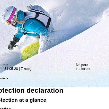
e promoții vă așteaptă!
durata
Nr. pers.
 – 31.05.28 | 7 nopţi
indiferent
alitate
otection declaration
otection at a glance