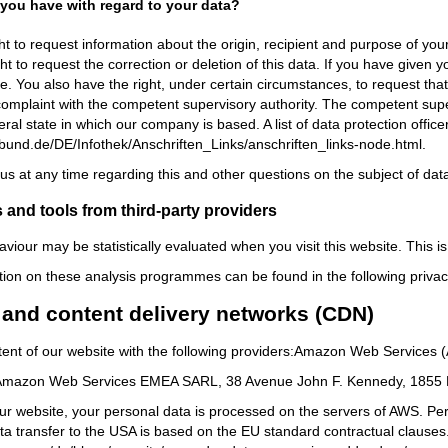
 you have with regard to your data?
ht to request information about the origin, recipient and purpose of you
ht to request the correction or deletion of this data. If you have given
ure. You also have the right, under certain circumstances, to request tha
 complaint with the competent supervisory authority. The competent super
deral state in which our company is based. A list of data protection office
.bund.de/DE/Infothek/Anschriften_Links/anschriften_links-node.html.
us at any time regarding this and other questions on the subject of data
 and tools from third-party providers
aviour may be statistically evaluated when you visit this website. This 
tion on these analysis programmes can be found in the following privacy
 and content delivery networks (CDN)
tent of our website with the following providers:Amazon Web Services 
 Amazon Web Services EMEA SARL, 38 Avenue John F. Kennedy, 1855 L
ur website, your personal data is processed on the servers of AWS. Pe
a transfer to the USA is based on the EU standard contractual clauses.