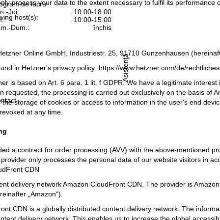
only process your data to the extent necessary to fulfil its performance o
ogram de lucru
n.-Joi:
10:00-18:00
wing host(s):
n.:
10:00-15:00
m.-Dum.:
închis
Hetzner Online GmbH, Industriestr. 25, 91710 Gunzenhausen (hereinafte
Asistenţă
ound in Hetzner's privacy policy:
https://www.hetzner.com/de/rechtliche
r is based on Art. 6 para. 1 lit. f GDPR. We have a legitimate interest 
 requested, the processing is carried out exclusively on the basis of Ar
ntact
 the storage of cookies or access to information in the user's end devic
revoked at any time.
ng
d a contract for order processing (AVV) with the above-mentioned provi
 provider only processes the personal data of our website visitors in a
udFront CDN
ent delivery network Amazon CloudFront CDN. The provider is Amazo
einafter „Amazon“).
t CDN is a globally distributed content delivery network. The informat
ontent delivery network. This enables us to increase the global accessib