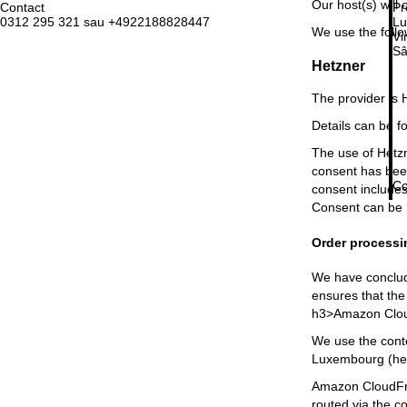
Our host(s) will 
Contact
Pr
0312 295 321 sau +4922188828447
Lu
We use the follo
Vi
Sâ
Hetzner
The provider is 
Details can be f
The use of Hetzne
consent has been
Co
consent includes
Consent can be 
Order processi
We have conclude
ensures that the
h3>Amazon Clo
We use the cont
Luxembourg (her
Amazon CloudFron
routed via the c