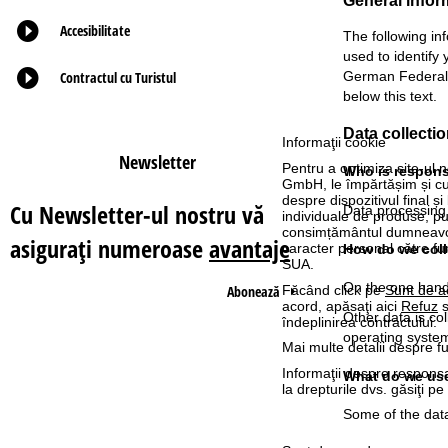
General infor
Accesibilitate
ă
The following in
used to identify
Contractul cu Turistul
German Federal D
below this text.
Data collectio
Informaţii cookie
Newsletter
Pentru a optimiza site-ul n
Who is responsi
GmbH, le împărtășim și cu pa
despre dispozitivul final și
Cu Newsletter-ul nostru vă
Data processing o
individuale de produse, p
consimțământul dumneavoas
asiguraţi numeroase
avantaje
caracter personal către fur
How do we coll
SUA.
On the one hand,
Abonează
Făcând click pe
Sunt de a
acord, apăsaţi aici
Refuz
ș
Other data is col
îndeplinirea contractului.
operating system
Mai multe detalii despre fu
Informaţii despre responsa
What do we use
la drepturile dvs. găsiţi 
Some of the data