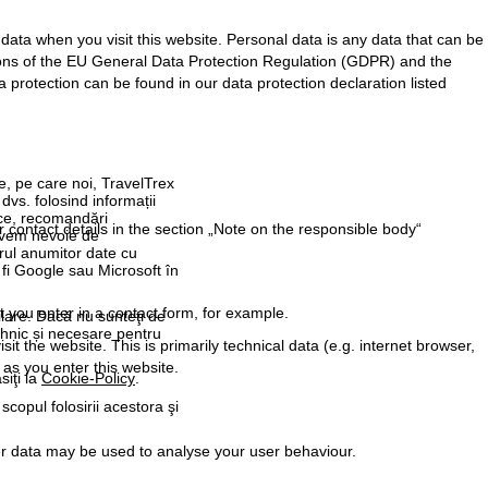
ata when you visit this website. Personal data is any data that can be
sions of the EU General Data Protection Regulation (GDPR) and the
protection can be found in our data protection declaration listed
re, pe care noi, TravelTrex
 dvs. folosind informații
tice, recomandări
r contact details in the section „Note on the responsible body“
 avem nevoie de
rul anumitor date cu
 fi Google sau Microsoft în
t you enter in a contact form, for example.
ilare. Dacă nu sunteţi de
ehnic și necesare pentru
t the website. This is primarily technical data (e.g. internet browser,
 as you enter this website.
siţi la
Cookie-Policy
.
 scopul folosirii acestora şi
her data may be used to analyse your user behaviour.