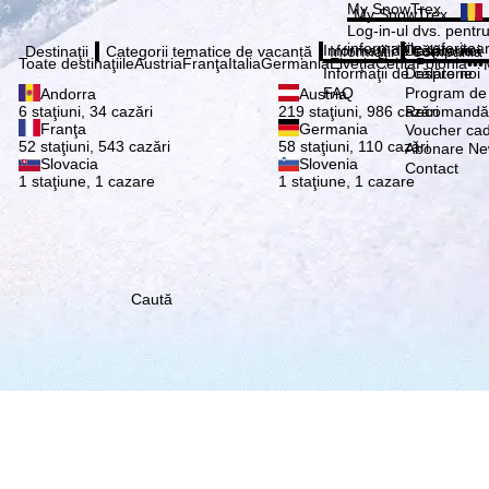
Vă ru
My SnowTrex
My SnowTrex
Abonează
Log-in-ul dvs. pentru 
informaţiile referitoa
Informaţii de călătorie
Despre noi
Destinaţii
Categorii tematice de vacanță
Informaţii
Compania
Toate destinaţiile
Austria
Franţa
Italia
Germania
Elveţia
Cehia
Polonia
•••
Informaţii de călătorie
Despre noi
FAQ
Program de a
Andorra
Austria
Recomandă 
6 staţiuni, 34 cazări
219 staţiuni, 986 cazări
Franţa
Germania
Voucher ca
52 staţiuni, 543 cazări
58 staţiuni, 110 cazări
Abonare New
Slovacia
Slovenia
Contact
1 staţiune, 1 cazare
1 staţiune, 1 cazare
Caută