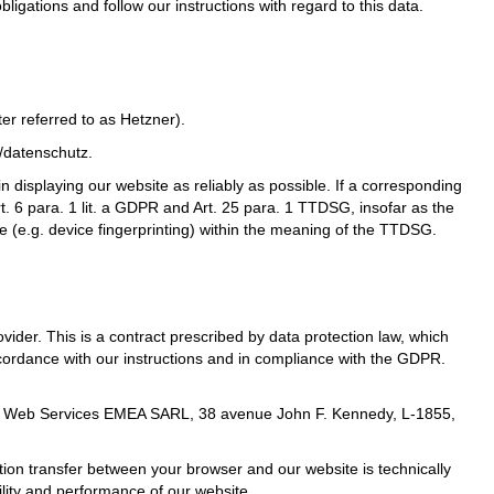
bligations and follow our instructions with regard to this data.
r referred to as Hetzner).
s/datenschutz
.
in displaying our website as reliably as possible. If a corresponding
t. 6 para. 1 lit. a GDPR and Art. 25 para. 1 TTDSG, insofar as the
e (e.g. device fingerprinting) within the meaning of the TTDSG.
der. This is a contract prescribed by data protection law, which
ccordance with our instructions and in compliance with the GDPR.
n Web Services EMEA SARL, 38 avenue John F. Kennedy, L-1855,
ion transfer between your browser and our website is technically
ility and performance of our website.