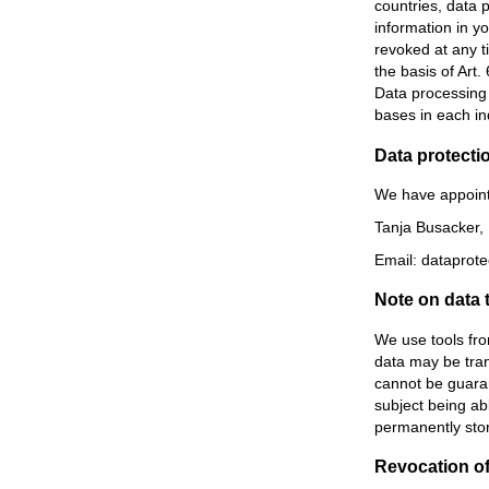
countries, data p
information in y
revoked at any t
the basis of Art.
Data processing m
bases in each ind
Data protectio
We have appointe
Tanja Busacker,
Email: dataprot
Note on data 
We use tools fro
data may be tran
cannot be guaran
subject being abl
permanently stor
Revocation of