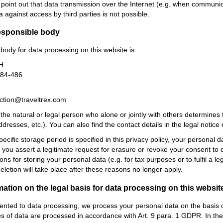
 point out that data transmission over the Internet (e.g. when communic
a against access by third parties is not possible.
esponsible body
body for data processing on this website is:
H
484-486
ection@traveltrex.com
s the natural or legal person who alone or jointly with others determin
resses, etc.). You can also find the contact details in the legal notice
cific storage period is specified in this privacy policy, your personal d
If you assert a legitimate request for erasure or revoke your consent to
ns for storing your personal data (e.g. for tax purposes or to fulfil a le
deletion will take place after these reasons no longer apply.
mation on the legal basis for data processing on this websit
ented to data processing, we process your personal data on the basis of A
es of data are processed in accordance with Art. 9 para. 1 GDPR. In the 