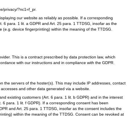
e/privacy/?nc1=f_pr
.
isplaying our website as reliably as possible. If a corresponding
t. 6 para. 1 lit. a GDPR and Art. 25 para. 1 TTDSG, insofar as the
e (e.g. device fingerprinting) within the meaning of the TTDSG.
der. This is a contract prescribed by data protection law, which
ccordance with our instructions and in compliance with the GDPR.
 on the servers of the hoster(s). This may include IP addresses, contact
 accesses and other data generated via a website.
l and existing customers (Art. 6 para. 1 lit. b GDPR) and in the interest
rt. 6 para. 1 lit. f GDPR). If a corresponding consent has been
a GDPR and Art. 25 para. 1 TTDSG, insofar as the consent includes the
rprinting) within the meaning of the TTDSG. Consent can be revoked at