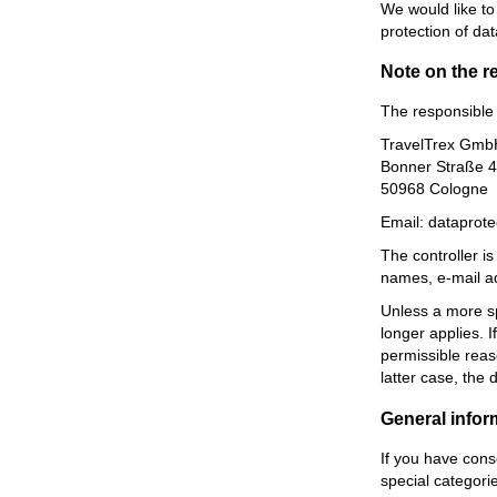
We would like to
protection of dat
Note on the r
The responsible 
TravelTrex Gmb
Bonner Straße 
50968 Cologne
Email: dataprot
The controller i
names, e-mail add
Unless a more spe
longer applies. 
permissible reaso
latter case, the 
General infor
If you have cons
special categori