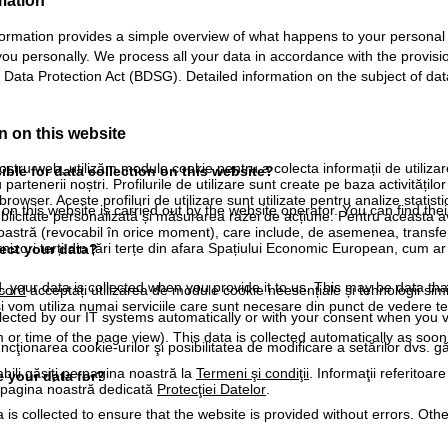
mation
formation provides a simple overview of what happens to your personal d
 you personally. We process all your data in accordance with the provi
ata Protection Act (BDSG). Detailed information on the subject of data 
n on this website
ostru web, utilizăm module cookie pentru a colecta informații de utiliza
ble for data collection on this website?
rtenerii noștri. Profilurile de utilizare sunt create pe baza activităților
 browser. Aceste profiluri de utilizare sunt utilizate pentru analize statis
n this website is carried out by the website operator. You can find thei
ublicitate personalizată și măsurarea razei de acțiune. Pentru aceasta
tră (revocabil în orice moment), care include, de asemenea, transfe
nizori terți din țări terțe din afara Spațiului Economic European, cum ar
ect your data?
 your data is collected when you provide it to us. This may be data tha
cord
acceptați utilizarea de module cookie neesențiale și tehnologii sim
i vom utiliza numai serviciile care sunt necesare din punct de vedere t
lected by our IT systems automatically or with your consent when you visi
 or time of the page view). This data is collected automatically as soon
ncţionarea cookie-urilor şi posibilitatea de modificare a setărilor dvs. gă
bili găsiţi pe pagina noastră la
Termeni şi condiţii
. Informaţii referitoare
 your data for?
pe pagina noastră dedicată
Protecţiei Datelor
.
 is collected to ensure that the website is provided without errors. Ot