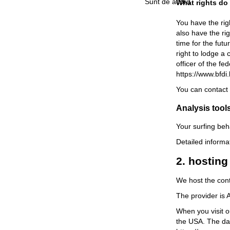
Sunt de acord
What rights do
You have the rig
also have the rig
time for the fut
right to lodge a
officer of the fe
https://www.bfdi
You can contact 
Analysis tools
Your surfing beh
Detailed informa
2. hosting
We host the con
The provider is
When you visit o
the USA. The dat