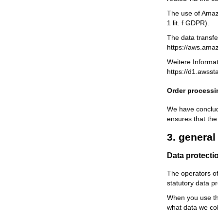
The use of Amazo
1 lit. f GDPR).
The data transfe
https://aws.ama
Weitere Informa
https://d1.awss
Order processi
We have conclude
ensures that the
3. genera
Data protecti
The operators of
statutory data pr
When you use thi
what data we col