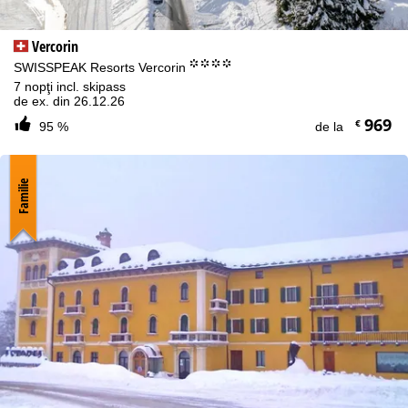
Vercorin
°°°°
SWISSPEAK Resorts Vercorin
7 nopţi incl. skipass
de ex. din 26.12.26
969
€
95 %
de la
Familie