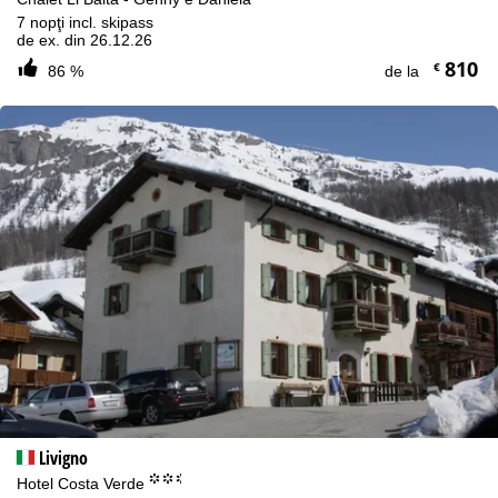
7 nopţi incl. skipass
de ex. din 26.12.26
810
€
86 %
de la
Livigno
°°.
Hotel Costa Verde