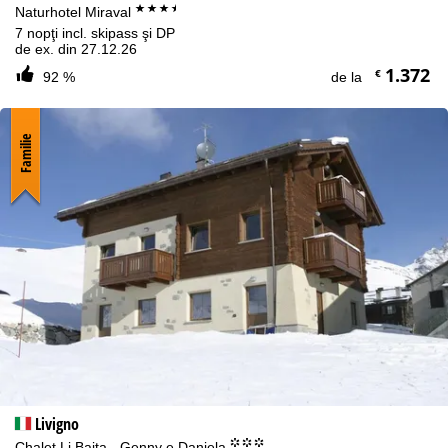
***+
Naturhotel Miraval
7 nopţi incl. skipass şi DP
de ex. din 27.12.26
1.372
€
92 %
de la
Familie
Livigno
°°°
Chalet Li Baita - Genny e Daniela