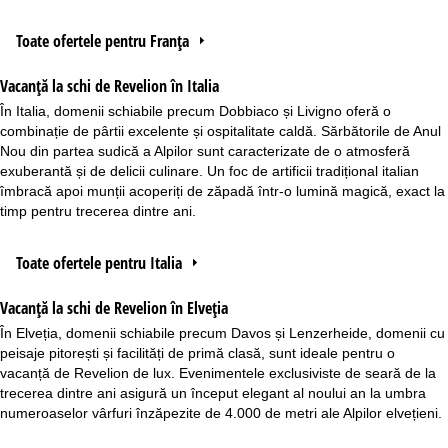
Toate ofertele pentru Franța
Vacanță la schi de Revelion în Italia
În Italia, domenii schiabile precum Dobbiaco și Livigno oferă o
combinație de pârtii excelente și ospitalitate caldă. Sărbătorile de Anul
Nou din partea sudică a Alpilor sunt caracterizate de o atmosferă
exuberantă și de delicii culinare. Un foc de artificii tradițional italian
îmbracă apoi munții acoperiți de zăpadă într-o lumină magică, exact la
timp pentru trecerea dintre ani.
Toate ofertele pentru Italia
Vacanță la schi de Revelion în Elveția
În Elveția, domenii schiabile precum Davos și Lenzerheide, domenii cu
peisaje pitorești și facilități de primă clasă, sunt ideale pentru o
vacanță de Revelion de lux. Evenimentele exclusiviste de seară de la
trecerea dintre ani asigură un început elegant al noului an la umbra
numeroaselor vârfuri înzăpezite de 4.000 de metri ale Alpilor elvețieni.