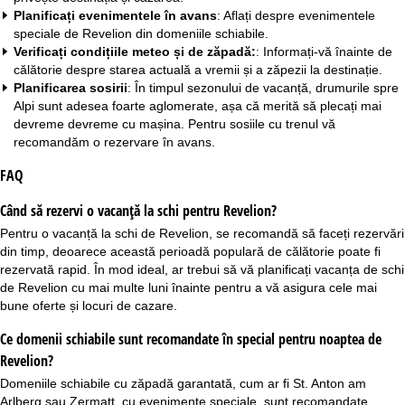
Planificați evenimentele în avans
: Aflați despre evenimentele
speciale de Revelion din domeniile schiabile.
Verificați condițiile meteo și de zăpadă:
: Informați-vă înainte de
călătorie despre starea actuală a vremii și a zăpezii la destinație.
Planificarea sosirii
: În timpul sezonului de vacanță, drumurile spre
Alpi sunt adesea foarte aglomerate, așa că merită să plecați mai
devreme devreme cu mașina. Pentru
sosiile cu trenul
vă
recomandăm o rezervare în avans.
FAQ
Când să rezervi o vacanță la schi pentru Revelion?
Pentru o vacanță la schi de Revelion, se recomandă să faceți rezervări
din timp, deoarece această perioadă populară de călătorie poate fi
rezervată rapid. În mod ideal, ar trebui să vă planificați vacanța de schi
de Revelion cu mai multe luni înainte pentru a vă asigura cele mai
bune oferte și locuri de cazare.
Ce domenii schiabile sunt recomandate în special pentru noaptea de
Revelion?
Domeniile schiabile cu zăpadă garantată, cum ar fi St. Anton am
Arlberg sau Zermatt, cu evenimente speciale, sunt recomandate