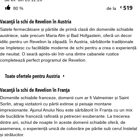
519
€
80 %
de la
Vacanță la schi de Revelion în Austria
Satele fermecătoare și pârtiile de primă clasă din domeniile schiabile
austriece, sate precum Maria Alm și Bad Hofgastein, oferă un decor
idilic pentru un Revelion la zăpadă. În Austria, sărbătorile tradiționale
se împletesc cu facilitățile moderne de schi pentru a crea o experiență
de neuitat. O seară après-ski într-una dintre cabanele rustice
completează perfect programul de Revelion.
Toate ofertele pentru Austria
Vacanță la schi de Revelion în Franța
Domeniile schiabile franceze, domenii cum ar fi Valmeinier și Saint
Sorlin, atrag vizitatorii cu pârtii extinse și peisaje montane
impresionante. Ajunul Anului Nou este sărbătorit în Franța cu un mix
de bucătărie franceză rafinată și petreceri exuberante. La trecerea
dintre ani, schiul de noapte în aceste domenii schiabile oferă, de
asemenea, o experiență unică de coborâre pe pârtie sub cerul înstelat
și strălucitor.