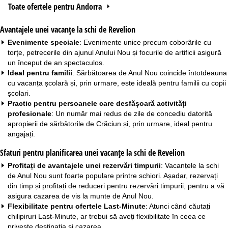
Toate ofertele pentru Andorra
Avantajele unei vacanțe la schi de Revelion
Evenimente speciale
: Evenimente unice precum coborârile cu
torțe, petrecerile din ajunul Anului Nou și focurile de artificii asigură
un început de an spectaculos.
Ideal pentru familii
: Sărbătoarea de Anul Nou coincide întotdeauna
cu vacanța școlară și, prin urmare, este ideală pentru
familii
cu copii
școlari.
Practic pentru persoanele care desfășoară activități
profesionale
: Un număr mai redus de zile de concediu datorită
apropierii de sărbătorile de Crăciun și, prin urmare, ideal pentru
angajați.
Sfaturi pentru planificarea unei vacanțe la schi de Revelion
Profitați de avantajele unei rezervări timpurii
: Vacanțele la schi
de Anul Nou sunt foarte populare printre schiori. Așadar, rezervați
din timp și profitați de
reduceri pentru rezervări timpurii
, pentru a vă
asigura cazarea de vis la munte de Anul Nou.
Flexibilitate pentru ofertele Last-Minute
: Atunci când căutați
chilipiruri Last-Minute
, ar trebui să aveți flexibilitate în ceea ce
privește destinația și cazarea.