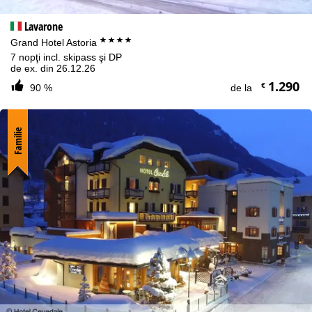
Lavarone
****
Grand Hotel Astoria
7 nopţi incl. skipass şi DP
de ex. din 26.12.26
1.290
€
90 %
de la
Familie