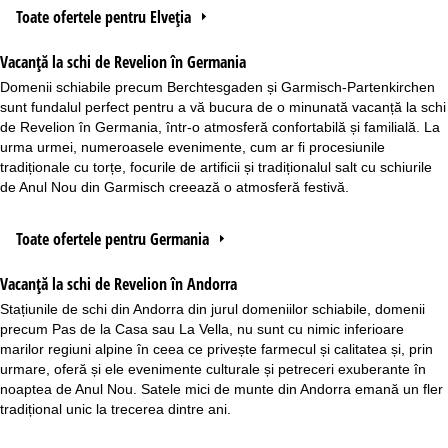
Toate ofertele pentru Elveția
Vacanță la schi de Revelion în Germania
Domenii schiabile precum Berchtesgaden și Garmisch-Partenkirchen
sunt fundalul perfect pentru a vă bucura de o minunată vacanță la schi
de Revelion în Germania, într-o atmosferă confortabilă și familială. La
urma urmei, numeroasele evenimente, cum ar fi procesiunile
tradiționale cu torțe, focurile de artificii și tradiționalul salt cu schiurile
de Anul Nou din Garmisch creează o atmosferă festivă.
Toate ofertele pentru Germania
Vacanță la schi de Revelion în Andorra
Stațiunile de schi din Andorra din jurul domeniilor schiabile, domenii
precum Pas de la Casa sau La Vella, nu sunt cu nimic inferioare
marilor regiuni alpine în ceea ce privește farmecul și calitatea și, prin
urmare, oferă și ele evenimente culturale și petreceri exuberante în
noaptea de Anul Nou. Satele mici de munte din Andorra emană un fler
tradițional unic la trecerea dintre ani.