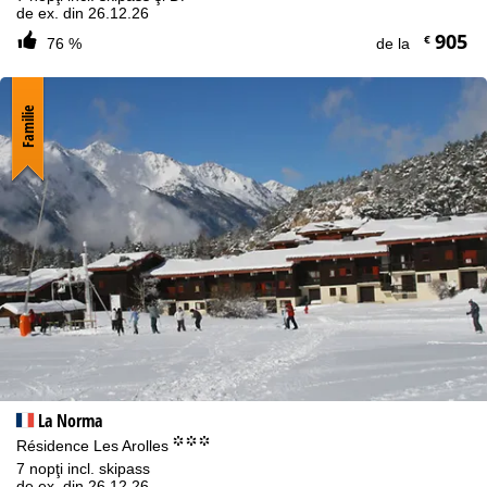
de ex. din 26.12.26
905
€
76 %
de la
Familie
La Norma
°°°
Résidence Les Arolles
7 nopţi incl. skipass
de ex. din 26.12.26