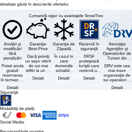
detaliate găsiți în descrierile ofertelor.
Comandă sigur cu avantajele SnowTrex
Anulări şi
Garanţia-
Garanţia de
Rezervă în
Asociaţia
modificări
Best-Price
Zăpadă
siguranţă
Agenţiilor şi
fără
Operatorilor de
Dacă primiţi
În cazul în
DRSF
penalizări
Turism din
un sejur oferit
care
protejează
Germania
Puteți anula
de noi mai
domeniile
turiştii care
DRV este cea
gratuit
ieftin la un alt
schiabile
rezervă un
mai mare
rezervarea
tur-operator -
incluse în
pachet turistic
organizaţie de
Detalii
Detalii
Detalii
în termen de
cu aceleaşi …
skipass-ul
sau servicii
tur-operatori şi
5 zile de la
rezervat
turistice …
agenţii de
Detalii
Detalii
data
sunt …
turism din
Siguranţă
:
rezervării, …
Germania.…
Modalităţi de plată
:
Social Media
:
Recomandările noastre
: