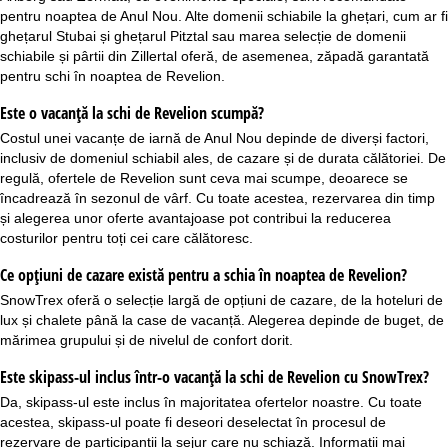
pentru noaptea de Anul Nou. Alte domenii schiabile la ghețari, cum ar fi
ghețarul Stubai și ghețarul Pitztal sau marea selecție de domenii
schiabile și pârtii din Zillertal oferă, de asemenea, zăpadă garantată
pentru schi în noaptea de Revelion.
Este o vacanță la schi de Revelion scumpă?
Costul unei vacanțe de iarnă de Anul Nou depinde de diverși factori,
inclusiv de domeniul schiabil ales, de cazare și de durata călătoriei. De
regulă, ofertele de Revelion sunt ceva mai scumpe, deoarece se
încadrează în sezonul de vârf. Cu toate acestea, rezervarea din timp
și alegerea unor oferte avantajoase pot contribui la reducerea
costurilor pentru toți cei care călătoresc.
Ce opțiuni de cazare există pentru a schia în noaptea de Revelion?
SnowTrex oferă o selecție largă de opțiuni de cazare, de la hoteluri de
lux și
chalete
până la
case de vacanță
. Alegerea depinde de buget, de
mărimea grupului și de nivelul de confort dorit.
Este skipass-ul inclus într-o vacanță la schi de Revelion cu SnowTrex?
Da,
skipass-ul este inclus
în majoritatea ofertelor noastre. Cu toate
acestea, skipass-ul poate fi deseori deselectat în procesul de
rezervare de participanții la sejur care nu schiază. Informații mai