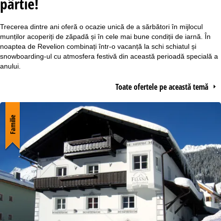
pârtie!
s
Trecerea dintre ani oferă o ocazie unică de a sărbători în mijlocul
ă
munților acoperiți de zăpadă și în cele mai bune condiții de iarnă. În
noaptea de Revelion combinați într-o vacanță la schi schiatul și
snowboarding-ul cu atmosfera festivă din această perioadă specială a
anului.
Toate ofertele pe această temă
Familie