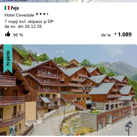
Pejo
***+
Hotel Cevedale
7 nopţi incl. skipass şi DP
de ex. din 26.12.26
1.089
€
96 %
de la
Pe pârtie