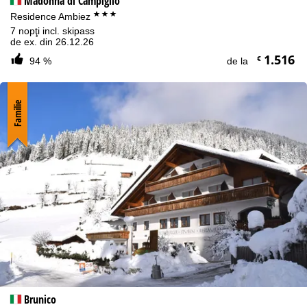
Madonna di Campiglio
***
Residence Ambiez
7 nopţi incl. skipass
de ex. din 26.12.26
1.516
€
94 %
de la
Familie
Brunico