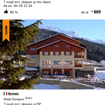
7 nopţi incl. skipass şi mic dejun
de ex. din 26.12.26
889
€
80 %
de la
Familie
Bormio
°°.
Hotel Ginepro
7 nopţi incl. skipass şi DP