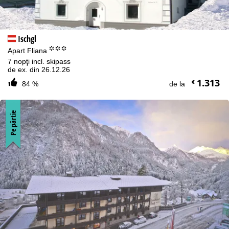
Ischgl
°°°
Apart Fliana
7 nopţi incl. skipass
de ex. din 26.12.26
1.313
€
84 %
de la
Pe pârtie
Informaţii cookie
Pentru a optimiza site-ul nostru web, utilizăm module cookie
pentru a colecta informații de utilizare, pe care noi, TravelTrex
GmbH, le împărtășim și cu partenerii noștri. Profilurile de utilizare
sunt create pe baza activităților dvs. folosind informații despre
dispozitivul final și browser. Aceste profiluri de utilizare sunt
utilizate pentru analize statistice, recomandări individuale de
produse, publicitate personalizată și măsurarea razei de acțiune.
Pentru aceasta avem nevoie de consimțământul dumneavoastră
(revocabil în orice moment), care include, de asemenea,