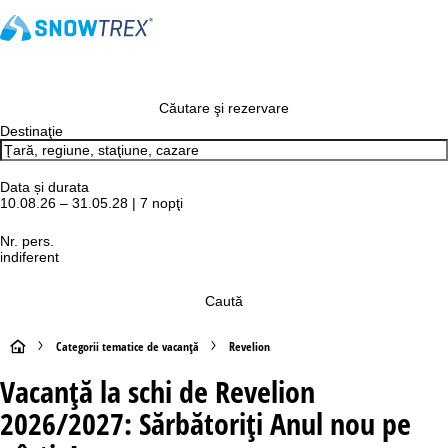
Căutare şi rezervare
Destinaţie
Data și durata
10.08.26 – 31.05.28 | 7 nopţi
Nr. pers.
indiferent
Caută
A
Categorii tematice de vacanță
Revelion
Vacanță la schi de Revelion
c
2026/2027: Sărbătoriți Anul nou pe
a