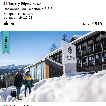
Vaujany (Alpe d'Huez)
****
Résidence Les Epinettes
7 nopţi incl. skipass
de ex. din 26.12.26
819
€
78 %
de la
Pe pârtie