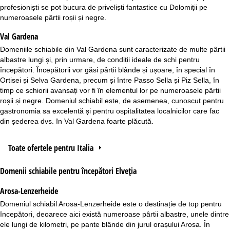
profesioniști se pot bucura de priveliști fantastice cu Dolomiții pe
numeroasele pârtii roșii și negre.
Val Gardena
Domeniile schiabile din
Val Gardena
sunt caracterizate de multe pârtii
albastre lungi și, prin urmare, de condiții ideale de schi pentru
începători. Începătorii vor găsi pârtii blânde și ușoare, în special în
Ortisei și Selva Gardena, precum și între Passo Sella și Piz Sella, în
timp ce schiorii avansați vor fi în elementul lor pe numeroasele pârtii
roșii și negre. Domeniul schiabil este, de asemenea, cunoscut pentru
gastronomia sa excelentă și pentru ospitalitatea localnicilor care fac
din șederea dvs. în Val Gardena foarte plăcută.
Toate ofertele pentru Italia
Domenii schiabile pentru începători Elveția
Arosa-Lenzerheide
Domeniul schiabil
Arosa-Lenzerheide
este o destinație de top pentru
începători, deoarece aici există numeroase pârtii albastre, unele dintre
ele lungi de kilometri, pe pante blânde din jurul orașului Arosa. În