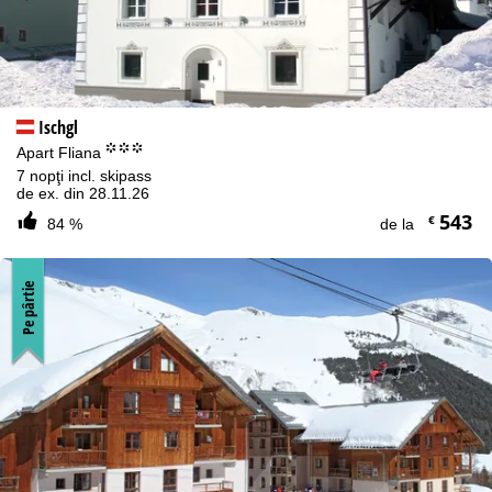
Ischgl
°°°
Apart Fliana
7 nopţi incl. skipass
de ex. din 28.11.26
543
€
84 %
de la
Pe pârtie