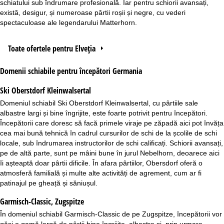
schiatului sub îndrumare profesională. Iar pentru schiorii avansați,
există, desigur, și numeroase pârtii roșii și negre, cu vederi
spectaculoase ale legendarului Matterhorn.
Toate ofertele pentru Elveția
Domenii schiabile pentru începători Germania
Ski Oberstdorf Kleinwalsertal
Domeniul schiabil
Ski Oberstdorf Kleinwalsertal
, cu pârtiile sale
albastre largi și bine îngrijite, este foarte potrivit pentru începători.
Începătorii care doresc să facă primele viraje pe zăpadă aici pot învăța
cea mai bună tehnică în cadrul cursurilor de schi de la școlile de schi
locale, sub îndrumarea instructorilor de schi calificați. Schiorii avansați,
pe de altă parte, sunt pe mâini bune în jurul Nebelhorn, deoarece aici
îi așteaptă doar pârtii dificile. În afara pârtiilor, Obersdorf oferă o
atmosferă familială și multe alte activități de agrement, cum ar fi
patinajul pe gheață și săniușul.
Garmisch-Classic, Zugspitze
În domeniul schiabil
Garmisch-Classic
de pe Zugspitze, începătorii vor