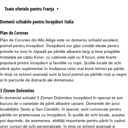
Toate ofertele pentru Franța
Domenii schiabile pentru începători Italia
Plan de Corones
Plan de Corones
din
Alto Adige
este un domeniu schiabil excelent,
potrivit pentru începători. Începătorii vor găsi condiții ideale pentru
primele lor ture în zăpadă pe pârtiile albastre largi și bine pregătite.
Instalația pe cablu Korer, cu cabinele sale cu 8 locuri, este foarte
populară printre începători și familiile cu copii. Școlile locale de schi
oferă ajutor suplimentar în învățarea celor mai bune tehnici pe pârtie,
în timp ce schiorii avansați sunt la locul potrivit pe pârtiile roșii și negre
și în parcurile de distracții ale domeniului.
3 Zinnen Dolomites
În domeniul schiabil
3 Zinnen Dolomites
începătorii în special se pot
bucura de o varietate de pârtii albastre ușoare. Domeniile din jurul
localităților Sesto și San Candido, în special, sunt cunoscute pentru
pârtiile lor prietenoase cu începătorii. În școlile de schi locale, aceștia
pot deprinde, de asemenea, abilități importante pentru pârtii în cadrul
unor cursuri de schi personalizate, în timp ce schiorii avansați și