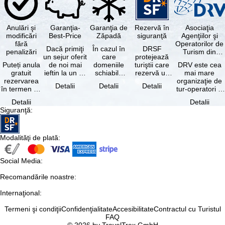
Anulări şi
Garanţia-
Garanţia de
Rezervă în
Asociaţia
modificări
Best-Price
Zăpadă
siguranţă
Agenţiilor şi
fără
Operatorilor de
Dacă primiţi
În cazul în
DRSF
penalizări
Turism din
un sejur oferit
care
protejează
Germania
Puteți anula
de noi mai
domeniile
turiştii care
DRV este cea
gratuit
ieftin la un alt
schiabile
rezervă un
mai mare
rezervarea
tur-operator -
incluse în
pachet turistic
organizaţie de
Detalii
Detalii
Detalii
în termen de
cu aceleaşi …
skipass-ul
sau servicii
tur-operatori şi
5 zile de la
rezervat
turistice …
agenţii de
Detalii
Detalii
data
sunt …
turism din
Siguranţă
:
rezervării, …
Germania.…
Modalităţi de plată
:
Social Media
:
Recomandările noastre
:
Internaţional
:
Termeni şi condiţii
Confidenţialitate
Accesibilitate
Contractul cu Turistul
FAQ
© 2026 by TravelTrex GmbH