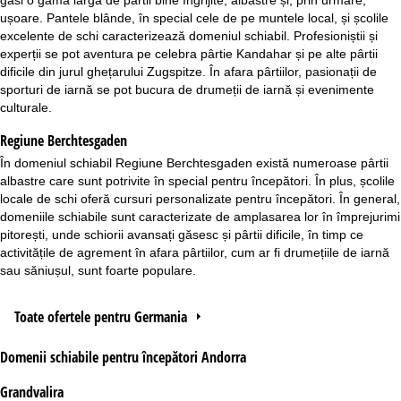
găsi o gamă largă de pârtii bine îngrijite, albastre și, prin urmare,
ușoare. Pantele blânde, în special cele de pe muntele local, și școlile
excelente de schi caracterizează domeniul schiabil. Profesioniștii și
experții se pot aventura pe celebra pârtie Kandahar și pe alte pârtii
dificile din jurul ghețarului Zugspitze. În afara pârtiilor, pasionații de
sporturi de iarnă se pot bucura de drumeții de iarnă și evenimente
culturale.
Regiune Berchtesgaden
În domeniul schiabil
Regiune Berchtesgaden
există numeroase pârtii
albastre care sunt potrivite în special pentru începători. În plus, școlile
locale de schi oferă cursuri personalizate pentru începători. În general,
domeniile schiabile sunt caracterizate de amplasarea lor în împrejurimi
pitorești, unde schiorii avansați găsesc și pârtii dificile, în timp ce
activitățile de agrement în afara pârtiilor, cum ar fi drumețiile de iarnă
sau săniușul, sunt foarte populare.
Toate ofertele pentru Germania
Domenii schiabile pentru începători Andorra
Grandvalira