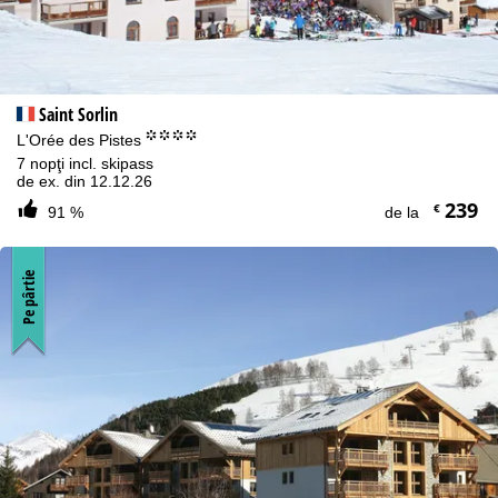
Saint Sorlin
°°°°
L'Orée des Pistes
7 nopţi incl. skipass
de ex. din 12.12.26
239
€
91 %
de la
Informaţii cookie
Pe pârtie
Pentru a optimiza site-ul nostru web, utilizăm module cookie
pentru a colecta informații de utilizare, pe care noi, TravelTrex
GmbH, le împărtășim și cu partenerii noștri. Profilurile de utilizare
sunt create pe baza activităților dvs. folosind informații despre
dispozitivul final și browser. Aceste profiluri de utilizare sunt
utilizate pentru analize statistice, recomandări individuale de
produse, publicitate personalizată și măsurarea razei de acțiune.
Pentru aceasta avem nevoie de consimțământul dumneavoastră
(revocabil în orice moment), care include, de asemenea,
transferul anumitor date cu caracter personal către furnizori terți
din țări terțe din afara Spațiului Economic European, cum ar fi
Google sau Microsoft în SUA.