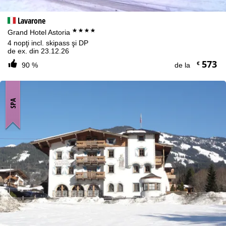
Lavarone
****
Grand Hotel Astoria
4 nopţi incl. skipass şi DP
de ex. din 23.12.26
573
€
90 %
de la
SPA