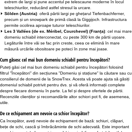
extrem de largi și pune accentul pe telescaune moderne în locul
teleschiurilor, reducând astfel stresul la urcare.
Sölden (Austria)
: oferă pârtii largi pe ghețarul Tiefenbachferner,
precum și un snowpark de primă clasă la Giggijoch. Infrastructura
permite ocolirea aproape tuturor teleschiurilor.
Les 3 Vallées (de ex. Méribel, Courchevel) (Franța)
: cel mai mare
domeniu schiabil interconectat, cu peste 300 km de pârtii ușoare.
Legăturile între văi se fac prin creste, ceea ce elimină în mare
măsură urcările obositoare pe poteci în zone mai joase.
Cum găsesc cel mai bun domeniu schiabil pentru începători?
Puteți găsi cel mai bun domeniu schiabil pentru începători folosind
filtrul "Începători" din secțiunea "Domeniu și stațiune" la căutare sau cu
consilierul de domenii
de la SnowTrex. Acesta vă poate ajuta să găsiți
domeniul schiabil potrivit pentru dvs. și vă oferă informații complete
despre fiecare domeniu în parte. La fel și despre ofertele de pârtii.
Recenziile clienților și recomandările altor schiori pot fi, de asemenea,
utile.
De ce echipament am nevoie ca schior începător?
Ca începător, aveți nevoie de echipament de bază: schiuri, clăpari,
bețe de schi, cască și îmbrăcăminte de schi adecvată. Este important