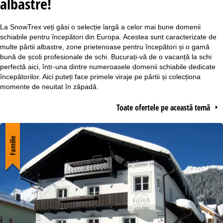
albastre!
s
La SnowTrex veți găsi o selecție largă a celor mai bune domenii
ă
schiabile pentru începători din Europa. Acestea sunt caracterizate de
multe pârtii albastre, zone prietenoase pentru începători și o gamă
bună de școli profesionale de schi. Bucurați-vă de o vacanță la schi
perfectă aici, într-una dintre numeroasele domenii schiabile dedicate
începătorilor. Aici puteți face primele viraje pe pârtii și colecționa
momente de neuitat în zăpadă.
Toate ofertele pe această temă
Familie