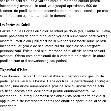
școlile de schi din Les 3 Vallées oferă numeroase cursuri pentru
începători și avansați. În total, vă așteaptă aproximativ 600 de
kilometri de pârtii, care sunt deservite de numeroase instalații pe cablu
și oferă acces ușor la toate părțile domeniului.
Les Portes du Soleil
Pârtiile din
Les Portes du Soleil
se întind pe două țări, Franța și Elveția,
unde pasionații de sporturi de iarnă vor găsi numeroase pârtii verzi și
albastre. Pârtiile din jurul Morzine și Avoriaz sunt foarte bune pentru
începători, iar școlile de schi oferă cursuri speciale sau pregătire
personalizată. Există însă și numeroase pârtii dificile pentru schiorii
avansați. Oferta este completată de o varietate de activități în afara
pârtiilor, cum ar fi snowshoeing sau patinaj.
Tignes/Val d'Isère
Și în domeniul schiabil
Tignes/Val d'Isère
începătorii vor găsi multe
pârtii ușoare verzi și albastre. Dacă doriți să vă perfecționați abilitățile
de schi, una dintre numeroasele școli de schi cu instructori de schi
calificați, acesta este locul potrivit pentru dumneavoastră. De
asemenea, în întregul domeniu schiabil există pârtii foarte dificile și
opțiuni off-piste interesante pentru pasionații de sporturi de iarnă cu
experiență.