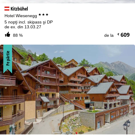
Kitzbühel
***
Hotel Wiesenegg
5 nopţi incl. skipass şi DP
de ex. din 13.03.27
609
€
88 %
de la
Pe pârtie