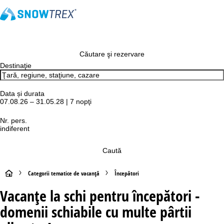
Căutare şi rezervare
Destinaţie
Data și durata
07.08.26 – 31.05.28 | 7 nopţi
Nr. pers.
indiferent
Caută
A
Categorii tematice de vacanță
Începători
Vacanțe la schi pentru începători -
c
domenii schiabile cu multe pârtii
a