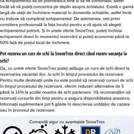
ca echipamentul să se potrivească bine și să fie confortabil, astfel
încât să vă puteți concentra pe deplin asupra schiatului. Există o gamă
largă de stații de închiriere material în domeniile schiabile, astfel încât
nu trebuie să cumpărați echipamentul. De asemenea, veți primi
consiliere profesională la fața locului pentru a vă ajuta să alegeți
echipamentul potrivit. Și în unele oferte SnowTrex, puteți
închiria
echipament
direct în momentul rezervării și puteți economisi până la
50% față de prețul local de închiriere.
Pot rezerva un curs de schi la SnowTrex direct când rezerv vacanța la
schi?
Da, cu unele oferte SnowTrex puteți adăuga un
curs de schi
direct la
rezervarea vacanței dvs. la schi în timpul procesului de rezervare.
Pentru multe destinații unde nu este posibil să rezervați cursuri de schi
în timpul procesului de rezervare, oferim reduceri alternative de 5
până la 15% la școlile noastre de schi partenere. Vă recomandăm să
rezervați cursurile din timp pentru a asigura disponibilitatea acestora.
Informații suplimentare pot fi găsite în descrierea unităților de cazare
sau în procesul de rezervare.
Comandă sigur cu avantajele SnowTrex