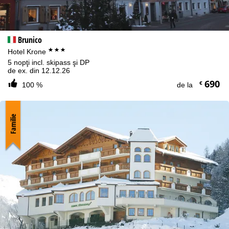
Brunico
***
Hotel Krone
5 nopţi incl. skipass şi DP
de ex. din 12.12.26
690
€
100 %
de la
Familie