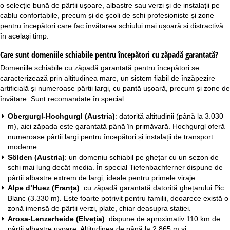
o selecție bună de pârtii ușoare, albastre sau verzi și de instalații pe
cablu confortabile, precum și de școli de schi profesioniste și zone
pentru începători care fac învățarea schiului mai ușoară și distractivă
în același timp.
Care sunt domeniile schiabile pentru începători cu zăpadă garantată?
Domeniile schiabile cu zăpadă garantată pentru începători se
caracterizează prin altitudinea mare, un sistem fiabil de înzăpezire
artificială și numeroase pârtii largi, cu pantă ușoară, precum și zone de
învățare. Sunt recomandate în special:
Obergurgl-Hochgurgl (Austria)
: datorită altitudinii (până la 3.030
m), aici zăpada este garantată până în primăvară. Hochgurgl oferă
numeroase pârtii largi pentru începători și instalații de transport
moderne.
Sölden (Austria)
: un domeniu schiabil pe ghețar cu un sezon de
schi mai lung decât media. În special Tiefenbachferner dispune de
pârtii albastre extrem de largi, ideale pentru primele viraje.
Alpe d’Huez (Franța)
: cu zăpadă garantată datorită ghețarului Pic
Blanc (3.330 m). Este foarte potrivit pentru familii, deoarece există o
zonă imensă de pârtii verzi, plate, chiar deasupra stației.
Arosa-Lenzerheide (Elveția)
: dispune de aproximativ 110 km de
pârtii albastre ușoare. Altitudinea de până la 2.865 m și