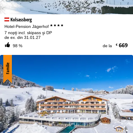
Kolsassberg
****
Hotel-Pension Jägerhof
7 nopţi incl. skipass şi DP
de ex. din 31.01.27
669
€
98 %
de la
Familie