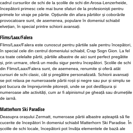
cadrul cursurilor de schi de la școlile de schi din Arosa-Lenzerheide,
începătorii primesc cele mai bune sfaturi de la profesioniști pentru
primele lor viraje pe pârtie. Opțiunile din afara pârtiilor și coborârile
provocatoare sunt, de asemenea, populare în domeniul schiabil
elvețian, în special printre schiorii avansați.
Flims/Laax/Falera
Flims/Laax/Falera
este cunoscut pentru pârtiile sale pentru începători,
în special cele din centrul domeniului schiabil, Crap Sogn Gion. La fel
ca toate celelalte pârtii, pârtiile albastre de aici sunt perfect pregătite
și, prin urmare, oferă un mediu sigur pentru începători. Școlile de schi
din Flims/Laax/Falera sunt, de asemenea, renumite și oferă atât
cursuri de schi clasic, cât și pregătire personalizată. Schiorii avansați
se pot relaxa pe numeroasele pârtii roșii și negre sau pur și simplu se
pot bucura de împrejurimile pitorești, unde se pot desfășura și
numeroase alte activități, cum ar fi alpinismul pe gheață sau drumețiile
de iarnă.
Matterhorn Ski Paradise
Deasupra orașului Zermatt, numeroase pârtii albastre așteaptă să fie
cucerite de începători în domeniul schiabil
Matterhorn Ski Paradise
. În
școlile de schi locale, începătorii pot învăța elementele de bază ale