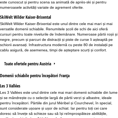
este cunoscut și pentru scena sa animată de après-ski și pentru
numeroasele activități variate de agrement oferite.
SkiWelt Wilder Kaiser-Brixental
SkiWelt Wilder Kaiser-Brixental
este unul dintre cele mai mari și mai
versatile domenii schiabile. Renumitele școli de schi de aici oferă
cursuri pentru toate nivelurile de îndemânare. Numeroase pârtii roșii și
negre, precum și parcuri de distracții și piste de curse îi așteaptă pe
schiorii avansați. Infrastructura modernă cu peste 80 de instalații pe
cablu asigură, de asemenea, timpi de așteptare scurți și confort.
Toate ofertele pentru Austria
Domenii schiabile pentru începători Franța
Les 3 Vallées
Les 3 Vallées
este unul dintre cele mai mari domenii schiabile din lume
și se mândrește cu o selecție largă de pârtii verzi și albastre, ideale
pentru începători. Pârtiile din jurul Méribel și Courchevel, în special,
sunt considerate ușoare și ușor de schiat. Iar pentru toți cei care
doresc să învețe să schieze sau să își reîmprospăteze abilitățile,