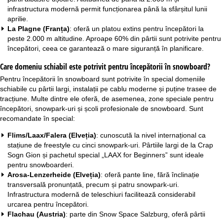
infrastructura modernă permit funcționarea până la sfârșitul lunii
aprilie.
La Plagne (Franța)
: oferă un platou extins pentru începători la
peste 2.000 m altitudine. Aproape 60% din pârtii sunt potrivite pentru
începători, ceea ce garantează o mare siguranță în planificare.
Care domeniu schiabil este potrivit pentru începătorii în snowboard?
Pentru începătorii în snowboard sunt potrivite în special domeniile
schiabile cu pârtii largi, instalații pe cablu moderne și puține trasee de
tracțiune. Multe dintre ele oferă, de asemenea, zone speciale pentru
începători, snowpark-uri și școli profesionale de snowboard. Sunt
recomandate în special:
Flims/Laax/Falera (Elveția)
: cunoscută la nivel internațional ca
stațiune de freestyle cu cinci snowpark-uri. Pârtiile largi de la Crap
Sogn Gion și pachetul special „LAAX for Beginners” sunt ideale
pentru snowboarderi.
Arosa-Lenzerheide (Elveția)
: oferă pante line, fără înclinație
transversală pronunțată, precum și patru snowpark-uri.
Infrastructura modernă de teleschiuri facilitează considerabil
urcarea pentru începători.
Flachau (Austria)
: parte din Snow Space Salzburg, oferă pârtii