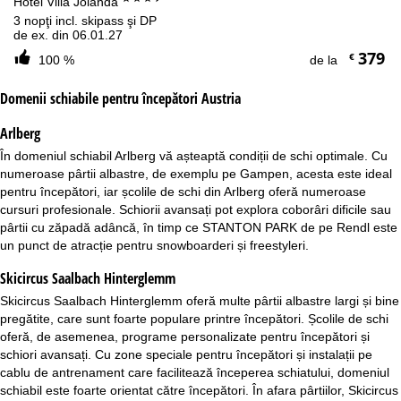
Hotel Villa Jolanda
3 nopţi incl. skipass şi DP
de ex. din 06.01.27
379
€
100 %
de la
Domenii schiabile pentru începători Austria
Arlberg
În domeniul schiabil
Arlberg
vă așteaptă condiții de schi optimale. Cu
numeroase pârtii albastre, de exemplu pe Gampen, acesta este ideal
pentru începători, iar școlile de schi din Arlberg oferă numeroase
cursuri profesionale. Schiorii avansați pot explora coborâri dificile sau
pârtii cu zăpadă adâncă, în timp ce STANTON PARK de pe Rendl este
un punct de atracție pentru snowboarderi și freestyleri.
Skicircus Saalbach Hinterglemm
Skicircus Saalbach Hinterglemm
oferă multe pârtii albastre largi și bine
pregătite, care sunt foarte populare printre începători. Școlile de schi
oferă, de asemenea, programe personalizate pentru începători și
schiori avansați. Cu zone speciale pentru începători și instalații pe
cablu de antrenament care facilitează începerea schiatului, domeniul
schiabil este foarte orientat către începători. În afara pârtiilor, Skicircus