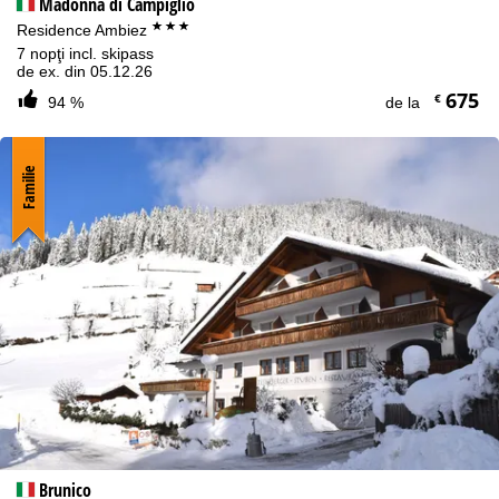
Madonna di Campiglio
***
Residence Ambiez
7 nopţi incl. skipass
de ex. din 05.12.26
675
€
94 %
de la
Familie
Brunico