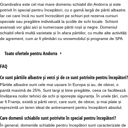
Grandvalira
este cel mai mare domeniu schiabil din Andorra și este
potrivit în special pentru începători, cu o gamă largă de pârtii albastre.
Iar cei care încă nu sunt încrezători pe schiuri pot rezerva cursuri
speciale sau pregătire individuală la școlile de schi locale. Schiorii
avansați vor găsi aici și numeroase pârtii roșii și negre. Domeniul
schiabil oferă multă varietate și în afara pârtiilor, cu multe alte activități
de agrement, cum ar fi plimbări cu snowmobilul și programe de SPA.
Toate ofertele pentru Andorra
FAQ
Ce sunt pârtiile albastre și verzi și de ce sunt potrivite pentru începători?
Pârtiile albastre sunt cele mai ușoare în Europa și au, de obicei, o
pantă maximă de 25%. Sunt largi și bine pregătite, ceea ce facilitează
învățarea noilor tehnici de schi și sporește siguranța. În unele țări, cum
ar fi Franța, există și pârtii verzi, care sunt, de obicei, și mai plate și
reprezintă un teren ideal de antrenament pentru începătorii absolut.
Care domenii schiabile sunt potrivite în special pentru începători?
În general, domeniile schiabile pentru începători sunt caracterizate de