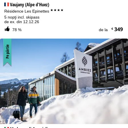
Vaujany (Alpe d'Huez)
****
Résidence Les Epinettes
5 nopţi incl. skipass
de ex. din 12.12.26
349
€
78 %
de la
Pe pârtie