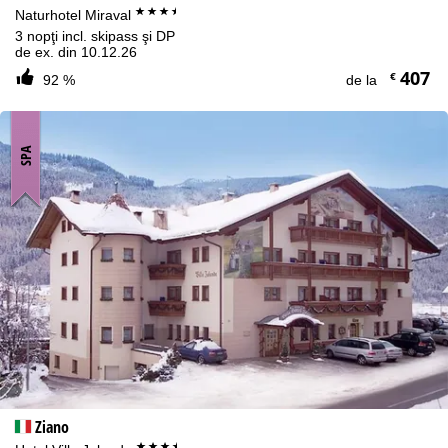
***+
Naturhotel Miraval
3 nopţi incl. skipass şi DP
de ex. din 10.12.26
407
€
92 %
de la
SPA
Ziano
***+