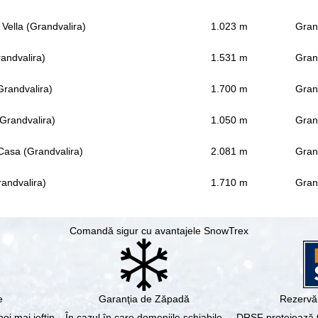
 Vella (Grandvalira)
1.023 m
Gran
randvalira)
1.531 m
Gran
(Grandvalira)
1.700 m
Gran
Grandvalira)
1.050 m
Gran
Casa (Grandvalira)
2.081 m
Gran
andvalira)
1.710 m
Gran
Comandă sigur cu avantajele SnowTrex
e
Garanţia de Zăpadă
Rezervă 
noi mai ieftin
În cazul în care domeniile schiabile
DRSF protejează tu