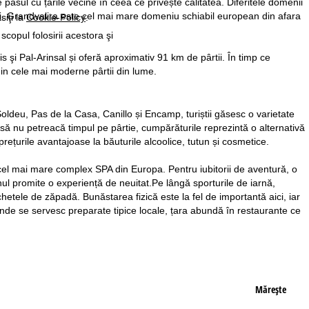
pasul cu țările vecine în ceea ce privește calitatea. Diferitele domenii
i. Grandvalira este cel mai mare domeniu schiabil european din afara
siţi la
Cookie-Policy
.
 scopul folosirii acestora şi
 şi Pal-Arinsal și oferă aproximativ 91 km de pârtii. În timp ce
e din cele mai moderne pârtii din lume.
oldeu, Pas de la Casa, Canillo și Encamp, turiștii găsesc o varietate
 să nu petreacă timpul pe pârtie, cumpărăturile reprezintă o alternativă
rețurile avantajoase la băuturile alcoolice, tutun și cosmetice.
a, cel mai mare complex SPA din Europa. Pentru iubitorii de aventură, o
nul promite o experiență de neuitat.Pe lângă sporturile de iarnă,
hetele de zăpadă. Bunăstarea fizică este la fel de importantă aici, iar
unde se servesc preparate tipice locale, țara abundă în restaurante ce
Măreşte