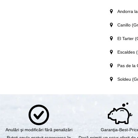
Andorra la
Canillo (G
El Tarter 
Escaldes (
Pas de la 
Soldeu (Gr
Anulări şi modificări fără penalizări
Garanţia-Best-Pric
Puteți anula gratuit rezervarea în
Dacă primiţi un sejur oferit de 