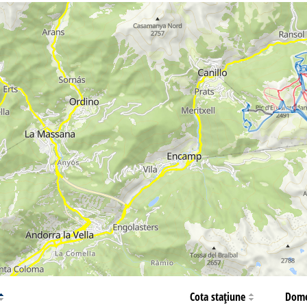
Asistenţă
ntact
Cota staţiune
Dome