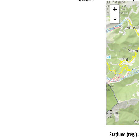
+
-
Co
Staţiune (reg.)