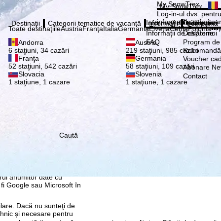
Vă ru
My SnowTrex
My SnowTrex
Abonează
Log-in-ul dvs. pentru 
informaţiile referitoa
Informaţii de călătorie
Despre noi
Destinaţii
Categorii tematice de vacanță
Informaţii
Compania
Toate destinaţiile
Austria
Franţa
Italia
Germania
Elveţia
Cehia
Polonia
•••
Informaţii de călătorie
Despre noi
FAQ
Program de a
Andorra
Austria
Recomandă 
6 staţiuni, 34 cazări
219 staţiuni, 985 cazări
Franţa
Germania
Voucher ca
52 staţiuni, 542 cazări
58 staţiuni, 109 cazări
Abonare New
Slovacia
Slovenia
Contact
1 staţiune, 1 cazare
1 staţiune, 1 cazare
Caută
re, pe care noi, TravelTrex
 dvs. folosind informații
tice, recomandări
 avem nevoie de
rul anumitor date cu
 fi Google sau Microsoft în
ilare. Dacă nu sunteţi de
ehnic și necesare pentru