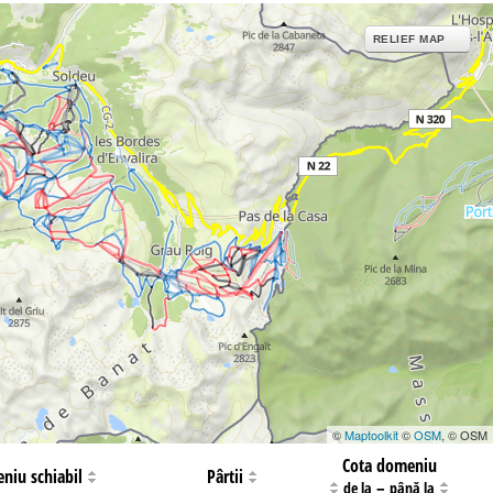
RELIEF MAP
©
Maptoolkit
©
OSM
, © OSM
Cota domeniu
niu schiabil
Pârtii
–
de la
până la