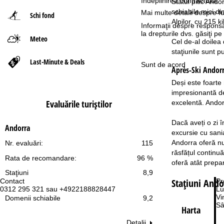
îndeplinirea contractului.
Statul pitic Ando
schiabile mici d
Mai multe detalii despre fu
Schi fond
ă
Alpilor, cu 215 ki
Informaţii despre responsa
la drepturile dvs. găsiţi 
Meteo
Cel de-al doilea 
staţiunile sunt p
Last-Minute & Deals
Sunt de acord
Après-Ski Andor
Deși este foarte
impresionantă de 
Evaluările turiştilor
excelentă. Andorr
Dacă aveți o zi î
Andorra
excursie cu sani
Andorra oferă num
Nr. evaluări:
115
răsfățul continu
Rata de recomandare:
96 %
oferă atât prepar
Staţiuni
8,9
Staţiuni Ando
Contact
Pr
0312 295 321 sau +4922188828447
Lu
Vi
Domenii schiabile
9,2
Sâ
Harta
Detalii