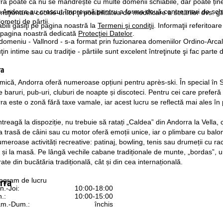
rra poate că nu se mândrește cu multe domenii schiabile, dar poate ține 
in Andorra au crescut împreună pentru a forma două centre mari de sch
ncţionarea cookie-urilor şi posibilitatea de modificare a setărilor dvs. gă
lometri de pârtii.
bili găsiţi pe pagina noastră la
Termeni şi condiţii
. Informaţii referitoare
pe pagina noastră dedicată
Protecţiei Datelor
.
domeniu - Vallnord - s-a format prin fuzionarea domeniilor Ordino-Arcalis
uţin intime sau cu tradiţie - pârtiile sunt excelent întreţinute şi fac part
ra
 mică, Andorra oferă numeroase opțiuni pentru après-ski. În special în S
baruri, pub-uri, cluburi de noapte și discoteci. Pentru cei care preferă
a este o zonă fără taxe vamale, iar acest lucru se reflectă mai ales în p
ntreagă la dispoziție, nu trebuie să ratați „Caldea” din Andorra la Vell
a trasă de câini sau cu motor oferă emoții unice, iar o plimbare cu balo
eroase activități recreative: patinaj, bowling, tenis sau drumeții cu rac
ă și la masă. Pe lângă vechile cabane tradiționale de munte, „bordas”, 
ate din bucătăria tradițională, cât și din cea internațională.
rra
ogram de lucru
n.-Joi:
10:00-18:00
n.:
10:00-15:00
m.-Dum.:
închis