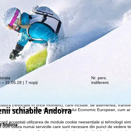
e promoții vă așteaptă!
durata
Nr. pers.
 – 31.05.28 | 7 nopţi
indiferent
ostru web, utilizăm module cookie pentru a colecta informații de utiliza
rtenerii noștri. Profilurile de utilizare sunt create pe baza activităților
 browser. Aceste profiluri de utilizare sunt utilizate pentru analize statis
ublicitate personalizată și măsurarea razei de acțiune. Pentru aceasta
tră (revocabil în orice moment), care include, de asemenea, transfe
ii schiabile Andorra
nizori terți din țări terțe din afara Spațiului Economic European, cum ar
cord
acceptați utilizarea de module cookie neesențiale și tehnologii sim
e Andorra
i vom utiliza numai serviciile care sunt necesare din punct de vedere t