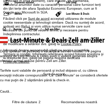
(revocabil în orice moment), care include, de asemenea,
Domeniu schiabil
Schi fond
transferul anumitor date cu caracter personal către furnizori terți
din țări terțe din afara Spațiului Economic European, cum ar fi
Google sau Microsoft în SUA.
Meteo
Last-Minute & Deals
Făcând click pe
Sunt de acord
acceptați utilizarea de module
cookie neesențiale și tehnologii similare. Dacă nu sunteţi de acord,
apăsaţi aici
Refuz
și vom utiliza numai serviciile care sunt
A
Austria
Zillertal
Zell am Ziller
necesare din punct de vedere tehnic și necesare pentru
îndeplinirea contractului.
Last-Minute & Deals Zell am Ziller
c
Mai multe detalii despre funcţionarea cookie-urilor şi posibilitatea
de modificare a setărilor dvs. găsiţi la
Cookie-Policy
.
a
Informaţii despre responsabili găsiţi pe pagina noastră la
Doriţi spontan să petreceţi o vacanţă la schi de neuitat? Pe pagina
Termeni şi condiţii
. Informaţii referitoare scopul folosirii acestora şi
aceasta de Last-Minute & Deals aveţi o vedere generală asupra
la drepturile dvs. găsiţi pe pagina noastră dedicată
s
ofertelor actual reduse pentru Zell am Ziller.
Protecţiei Datelor
.
ă
Tarifele sunt valabile de persoană şi includ skipass-ul, cu câteva
Sunt de acord
excepţii indicate corespunzător. Ca "Last-Minute" se consideră ofertele
cu mai puţin de 2 săptămâni până la check-in.
Caută...
Filtre de căutare
2