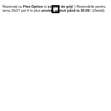
Rezervați cu
Flex-Option
și
scăpați de griji
! | Rezervările pentru
iarna 26/27 pot fi în plus
anulate gratuit până la 30.09.
!
(Detalii)