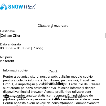
Căutare şi rezervare
Destinaţie
Data și durata
08.08.26 – 31.05.28 | 7 nopţi
Nr. pers.
indiferent
Informaţii cookie
Caută
Pentru a optimiza site-ul nostru web, utilizăm module cookie
pentru a colecta informații de utilizare, pe care noi, TravelTrex
Zell am Ziller
GmbH, le împărtășim și cu partenerii noștri. Profilurile de utilizare
sunt create pe baza activităților dvs. folosind informații despre
dispozitivul final și browser. Aceste profiluri de utilizare sunt
utilizate pentru analize statistice, recomandări individuale de
Prezentare
Regiune de schi
produse, publicitate personalizată și măsurarea razei de acțiune.
Pentru aceasta avem nevoie de consimțământul dumneavoastră