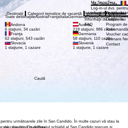
Vă ru
My SnowTrex
My SnowTrex
Abonează
Log-in-ul dvs. pentru 
informaţiile referitoa
Informaţii de călătorie
Despre noi
Destinaţii
Categorii tematice de vacanță
Informaţii
Compania
Toate destinaţiile
Austria
Franţa
Italia
Germania
Elveţia
Cehia
Polonia
•••
Informaţii de călătorie
Despre noi
FAQ
Program de a
Andorra
Austria
Recomandă 
6 staţiuni, 34 cazări
219 staţiuni, 986 cazări
Franţa
Germania
Voucher ca
52 staţiuni, 543 cazări
58 staţiuni, 110 cazări
Abonare New
Slovacia
Slovenia
Contact
1 staţiune, 1 cazare
1 staţiune, 1 cazare
Caută
ă pentru următoarele zile în San Candido. În multe cazuri vă stau la
 pe cablu deschise în domeniul schiabil al San Candido precum şi
re, pe care noi, TravelTrex