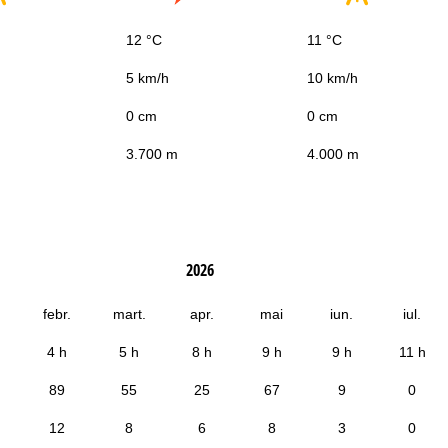
12 °C
11 °C
5 km/h
10 km/h
0 cm
0 cm
3.700 m
4.000 m
2026
febr.
mart.
apr.
mai
iun.
iul.
4 h
5 h
8 h
9 h
9 h
11 h
89
55
25
67
9
0
12
8
6
8
3
0