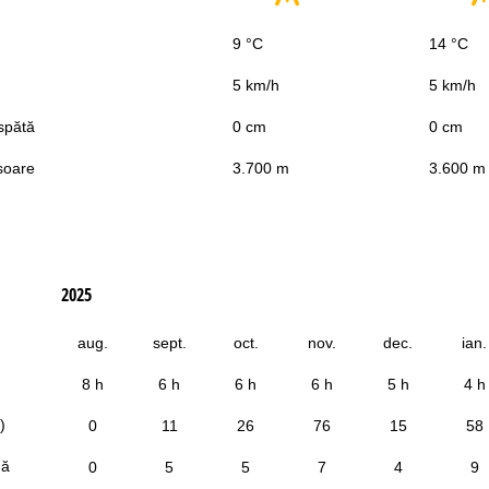
9 °C
14 °C
5 km/h
5 km/h
spătă
0 cm
0 cm
soare
3.700 m
3.600 m
2025
aug.
sept.
oct.
nov.
dec.
ian.
8 h
6 h
6 h
6 h
5 h
4 h
)
0
11
26
76
15
58
dă
0
5
5
7
4
9