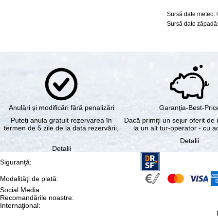
Sursă date meteo:
Sursă date zăpadă:
Anulări şi modificări fără penalizări
Garanţia-Best-Pric
Puteți anula gratuit rezervarea în
Dacă primiţi un sejur oferit de 
termen de 5 zile de la data rezervării,
la un alt tur-operator - cu 
…
Detalii
Detalii
Siguranţă
:
Modalităţi de plată
:
Social Media
:
Recomandările noastre
:
Internaţional
: