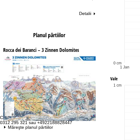
Detalii
Planul pârtiilor
Rocca dei Baranci – 3 Zinnen Dolomites
0 cm
1 Jan
Vale
1 cm
Contact
Pr
0312 295 321 sau +4922188828447
Lu
Măreşte planul pârtiilor
Vi
Sâ