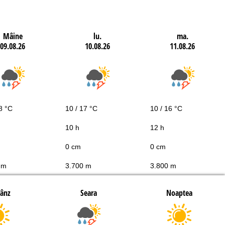
Mâine
lu.
ma.
09.08.26
10.08.26
11.08.26
8 °C
10 / 17 °C
10 / 16 °C
10 h
12 h
0 cm
0 cm
 m
3.700 m
3.800 m
rânz
Seara
Noaptea