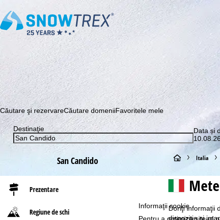
Abonaţi-vă la newsletter-ul nostru și aflați printre primii c
Căutare şi rezervare
Căutare domenii
Favoritele mele
Destinaţie
Data și 
10.08.26
A
Italia
San Candido
c
Meteo
Prezentare
a
Informaţii cookie
Doriţi informaţi
Regiune de schi
s
dispoziţie şi ima
Pentru a optimiza site-ul n