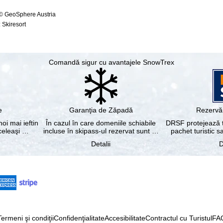
 © GeoSphere Austria
 Skiresort
Comandă sigur cu avantajele SnowTrex
e
Garanţia de Zăpadă
Rezervă 
noi mai ieftin
În cazul în care domeniile schiabile
DRSF protejează tu
aceleaşi …
incluse în skipass-ul rezervat sunt …
pachet turistic s
Detalii
D
Termeni şi condiţii
Confidenţialitate
Accesibilitate
Contractul cu Turistul
FA