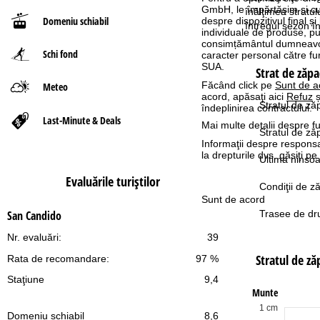
GmbH, le împărtășim și cu pa
înălţimea stratu
Domeniu schiabil
despre dispozitivul final și
ă
întregul sezon î
individuale de produse, p
consimțământul dumneavoas
Schi fond
caracter personal către fur
SUA.
Strat de zăpa
Făcând click pe
Sunt de a
Meteo
acord, apăsaţi aici
Refuz
ș
Stratul de ză
îndeplinirea contractului.
Last-Minute & Deals
Mai multe detalii despre fu
Stratul de z
Informaţii despre responsa
la drepturile dvs. găsiţi 
Ultima ninsoa
Evaluările turiştilor
Condiţii de z
Sunt de acord
Trasee de dru
San Candido
Nr. evaluări:
39
Stratul de z
Rata de recomandare:
97 %
Staţiune
9,4
Munte
1 cm
Domeniu schiabil
8,6