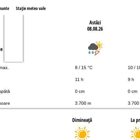
munte
Staţie meteo vale
Astăzi
08.08.26
le
 max.
8 / 15 °C
10 / 1
11 h
9 h
spătă
0 cm
0 cm
soare
3.700 m
3.700
Dimineaţă
La p