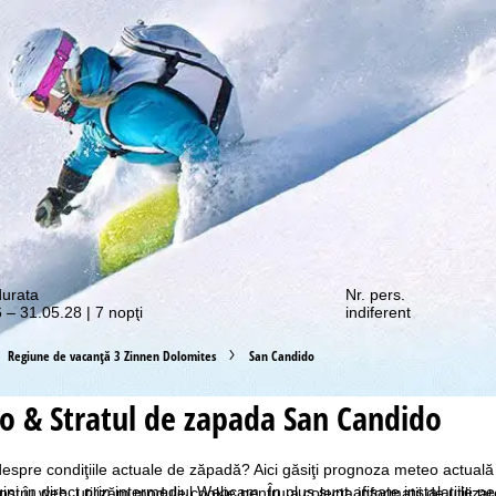
e promoții vă așteaptă!
durata
Nr. pers.
 – 31.05.28 | 7 nopţi
indiferent
Regiune de vacanță 3 Zinnen Dolomites
San Candido
 & Stratul de zapada San Candido
i despre condiţiile actuale de zăpadă? Aici găsiţi prognoza meteo actual
gini în direct prin intermediul Webcam. În plus sunt afişate instalaţiile
ostru web, utilizăm module cookie pentru a colecta informații de utiliza