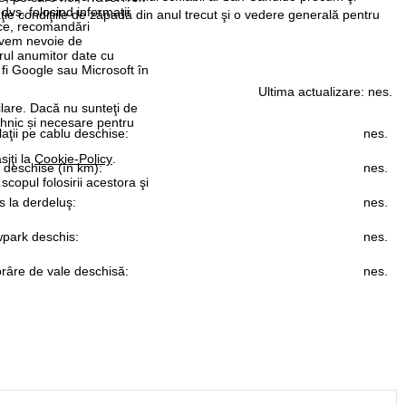
 dvs. folosind informații
ie condiţiile de zăpadă din anul trecut şi o vedere generală pentru
tice, recomandări
 avem nevoie de
rul anumitor date cu
 fi Google sau Microsoft în
Ultima actualizare:
nes.
ilare. Dacă nu sunteţi de
ehnic și necesare pentru
laţii pe cablu deschise:
nes.
siţi la
Cookie-Policy
.
i deschise (în km):
nes.
 scopul folosirii acestora şi
 la derdeluş:
nes.
park deschis:
nes.
râre de vale deschisă:
nes.