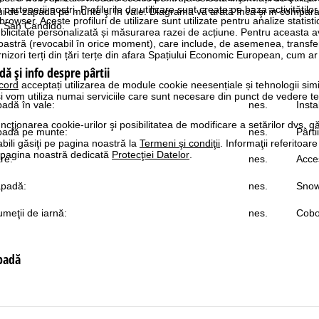
rtenerii noștri. Profilurile de utilizare sunt create pe baza activităților
lui de zăpadă pe munte şi în vale. Diagrama vă arată încă şi în comparaţ
 browser. Aceste profiluri de utilizare sunt utilizate pentru analize statis
n San Candido.
ublicitate personalizată și măsurarea razei de acțiune. Pentru aceasta
tră (revocabil în orice moment), care include, de asemenea, transfe
nizori terți din țări terțe din afara Spațiului Economic European, cum ar
dă şi info despre pârtii
cord
acceptați utilizarea de module cookie neesențiale și tehnologii sim
i vom utiliza numai serviciile care sunt necesare din punct de vedere t
padă în vale:
nes.
Insta
ncţionarea cookie-urilor şi posibilitatea de modificare a setărilor dvs. gă
ăpadă pe munte:
nes.
Pârti
bili găsiţi pe pagina noastră la
Termeni şi condiţii
. Informaţii referitoare
pe pagina noastră dedicată
Protecţiei Datelor
.
re:
nes.
Acces
ăpadă:
nes.
Snow
meţii de iarnă:
nes.
Cobo
ăpadă