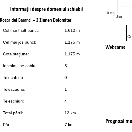
Informaţii despre domeniul schiabil
0 cm
1 Jan
Rocca dei Baranci – 3 Zinnen Dolomites
Cel mai înalt punct:
1.610 m
Co
Cel mai jos punct:
1.175 m
Webcams
Cota staţiune:
1.175 m
Instalaţii pe cablu:
5
Telecabine:
0
Telescaune:
1
Teleschiuri:
4
Total pârtii:
12 km
Prognoză me
Pârtii:
7 km