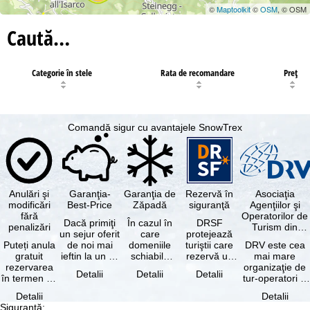
©
Maptoolkit
©
OSM
, © OSM
Caută…
Categorie în stele
Rata de recomandare
Preţ
Comandă sigur cu avantajele SnowTrex
Anulări şi
Garanţia-
Garanţia de
Rezervă în
Asociaţia
modificări
Best-Price
Zăpadă
siguranţă
Agenţiilor şi
fără
Operatorilor de
Dacă primiţi
În cazul în
DRSF
penalizări
Turism din
un sejur oferit
care
protejează
Germania
Puteți anula
de noi mai
domeniile
turiştii care
DRV este cea
gratuit
ieftin la un alt
schiabile
rezervă un
mai mare
rezervarea
tur-operator -
incluse în
pachet turistic
organizaţie de
Detalii
Detalii
Detalii
în termen de
cu aceleaşi …
skipass-ul
sau servicii
tur-operatori şi
5 zile de la
rezervat
turistice …
agenţii de
Detalii
Detalii
data
sunt …
turism din
Siguranţă
: