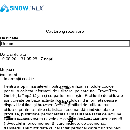
Căutare şi rezervare
Destinaţie
Data și durata
10.08.26 – 31.05.28 | 7 nopţi
Nr. pers.
indiferent
Informaţii cookie
Pentru a optimiza site-ul nostru web, utilizăm module cookie
Caută
pentru a colecta informații de utilizare, pe care noi, TravelTrex
GmbH, le împărtășim și cu partenerii noștri. Profilurile de utilizare
sunt create pe baza activităților dvs. folosind informații despre
Renon
dispozitivul final și browser. Aceste profiluri de utilizare sunt
utilizate pentru analize statistice, recomandări individuale de
produse, publicitate personalizată și măsurarea razei de acțiune.
Pentru aceasta avem nevoie de consimțământul dumneavoastră
Prezentare
Domeniu schiabil
(revocabil în orice moment), care include, de asemenea,
transferul anumitor date cu caracter personal către furnizori terți