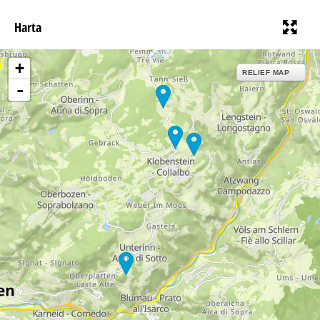
Harta
+
RELIEF MAP
-