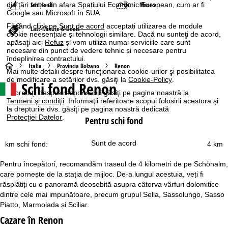
Schi fond
Meteo
din țări terțe din afara Spațiului Economic European, cum ar fi
Google sau Microsoft în SUA.
Făcând click pe
Sunt de acord
acceptați utilizarea de module
Last-Minute & Deals
cookie neesențiale și tehnologii similare. Dacă nu sunteţi de acord,
apăsaţi aici
Refuz
și vom utiliza numai serviciile care sunt
necesare din punct de vedere tehnic și necesare pentru
îndeplinirea contractului.
A
Italia
Provincia Bolzano
Renon
Mai multe detalii despre funcţionarea cookie-urilor şi posibilitatea
de modificare a setărilor dvs. găsiţi la
Cookie-Policy
.
Schi fond Renon
c
Informaţii despre responsabili găsiţi pe pagina noastră la
Termeni şi condiţii
. Informaţii referitoare scopul folosirii acestora şi
a
la drepturile dvs. găsiţi pe pagina noastră dedicată
Protecţiei Datelor
.
Pentru schi fond
s
Sunt de acord
km schi fond:
4 km
ă
Pentru începători, recomandăm traseul de 4 kilometri de pe Schönalm,
care pornește de la stația de mijloc. De-a lungul acestuia, veți fi
răsplătiți cu o panoramă deosebită asupra câtorva vârfuri dolomitice
dintre cele mai impunătoare, precum grupul Sella, Sassolungo, Sasso
Piatto, Marmolada și Sciliar.
Cazare în Renon