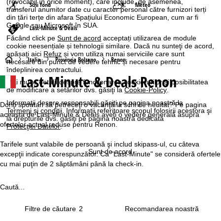
(revocabil în orice moment), care include, de asemenea,
Schi fond
Meteo
transferul anumitor date cu caracter personal către furnizori terți
din țări terțe din afara Spațiului Economic European, cum ar fi
Google sau Microsoft în SUA.
Last-Minute & Deals
Făcând click pe
Sunt de acord
acceptați utilizarea de module
cookie neesențiale și tehnologii similare. Dacă nu sunteţi de acord,
apăsaţi aici
Refuz
și vom utiliza numai serviciile care sunt
A
Italia
Provincia Bolzano
Renon
necesare din punct de vedere tehnic și necesare pentru
îndeplinirea contractului.
Last-Minute & Deals Renon
c
Mai multe detalii despre funcţionarea cookie-urilor şi posibilitatea
de modificare a setărilor dvs. găsiţi la
Cookie-Policy
.
a
Informaţii despre responsabili găsiţi pe pagina noastră la
Doriţi spontan să petreceţi o vacanţă la schi de neuitat? Pe pagina
Termeni şi condiţii
. Informaţii referitoare scopul folosirii acestora şi
aceasta de Last-Minute & Deals aveţi o vedere generală asupra
la drepturile dvs. găsiţi pe pagina noastră dedicată
s
ofertelor actual reduse pentru Renon.
Protecţiei Datelor
.
ă
Tarifele sunt valabile de persoană şi includ skipass-ul, cu câteva
Sunt de acord
excepţii indicate corespunzător. Ca "Last-Minute" se consideră ofertele
cu mai puţin de 2 săptămâni până la check-in.
Caută...
Filtre de căutare
2