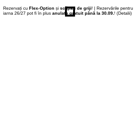
Rezervați cu
Flex-Option
și
scăpați de griji
! | Rezervările pentru
iarna 26/27 pot fi în plus
anulate gratuit până la 30.09.
!
(Detalii)