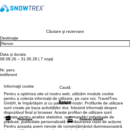
Căutare şi rezervare
Destinaţie
Data și durata
08.08.26 – 31.05.28 | 7 nopţi
Nr. pers.
indiferent
Informaţii cookie
Caută
Pentru a optimiza site-ul nostru web, utilizăm module cookie
pentru a colecta informații de utilizare, pe care noi, TravelTrex
Renon
GmbH, le împărtășim și cu partenerii noștri. Profilurile de utilizare
sunt create pe baza activităților dvs. folosind informații despre
dispozitivul final și browser. Aceste profiluri de utilizare sunt
utilizate pentru analize statistice, recomandări individuale de
Prezentare
Domeniu schiabil
produse, publicitate personalizată și măsurarea razei de acțiune.
Pentru aceasta avem nevoie de consimțământul dumneavoastră