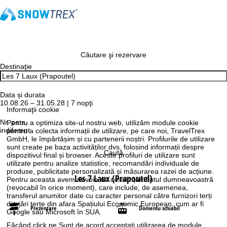
Căutare şi rezervare
Destinaţie
Data și durata
10.08.26 – 31.05.28 | 7 nopţi
Informaţii cookie
Nr. pers.
Pentru a optimiza site-ul nostru web, utilizăm module cookie
indiferent
pentru a colecta informații de utilizare, pe care noi, TravelTrex
GmbH, le împărtășim și cu partenerii noștri. Profilurile de utilizare
sunt create pe baza activităților dvs. folosind informații despre
Caută
dispozitivul final și browser. Aceste profiluri de utilizare sunt
utilizate pentru analize statistice, recomandări individuale de
produse, publicitate personalizată și măsurarea razei de acțiune.
Les 7 Laux (Prapoutel)
Pentru aceasta avem nevoie de consimțământul dumneavoastră
(revocabil în orice moment), care include, de asemenea,
transferul anumitor date cu caracter personal către furnizori terți
din țări terțe din afara Spațiului Economic European, cum ar fi
Prezentare
Domeniu schiabil
Google sau Microsoft în SUA.
Făcând click pe
Sunt de acord
acceptați utilizarea de module