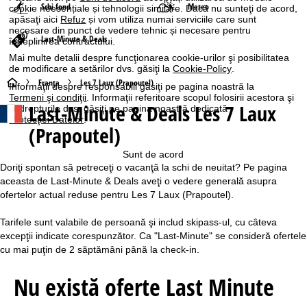
Schi fond
Meteo
cookie neesențiale și tehnologii similare. Dacă nu sunteţi de acord,
apăsaţi aici
Refuz
și vom utiliza numai serviciile care sunt
necesare din punct de vedere tehnic și necesare pentru
Last-Minute & Deals
îndeplinirea contractului.
Mai multe detalii despre funcţionarea cookie-urilor şi posibilitatea
de modificare a setărilor dvs. găsiţi la
Cookie-Policy
.
A
Franţa
Les 7 Laux (Prapoutel)
Informaţii despre responsabili găsiţi pe pagina noastră la
Termeni şi condiţii
. Informaţii referitoare scopul folosirii acestora şi
Last-Minute & Deals Les 7 Laux
la drepturile dvs. găsiţi pe pagina noastră dedicată
c
Protecţiei Datelor
.
(Prapoutel)
a
Sunt de acord
s
Doriţi spontan să petreceţi o vacanţă la schi de neuitat? Pe pagina
aceasta de Last-Minute & Deals aveţi o vedere generală asupra
ă
ofertelor actual reduse pentru Les 7 Laux (Prapoutel).
Tarifele sunt valabile de persoană şi includ skipass-ul, cu câteva
excepţii indicate corespunzător. Ca "Last-Minute" se consideră ofertele
cu mai puţin de 2 săptămâni până la check-in.
Nu există oferte Last Minute