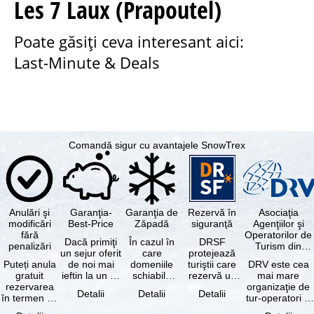
Les 7 Laux (Prapoutel)
Poate găsiţi ceva interesant aici:
Last-Minute & Deals
Comandă sigur cu avantajele SnowTrex
Anulări şi
Garanţia-
Garanţia de
Rezervă în
Asociaţia
modificări
Best-Price
Zăpadă
siguranţă
Agenţiilor şi
fără
Operatorilor de
Dacă primiţi
În cazul în
DRSF
penalizări
Turism din
un sejur oferit
care
protejează
Germania
Puteți anula
de noi mai
domeniile
turiştii care
DRV este cea
gratuit
ieftin la un alt
schiabile
rezervă un
mai mare
rezervarea
tur-operator -
incluse în
pachet turistic
organizaţie de
Detalii
Detalii
Detalii
în termen de
cu aceleaşi …
skipass-ul
sau servicii
tur-operatori şi
5 zile de la
rezervat
turistice …
agenţii de