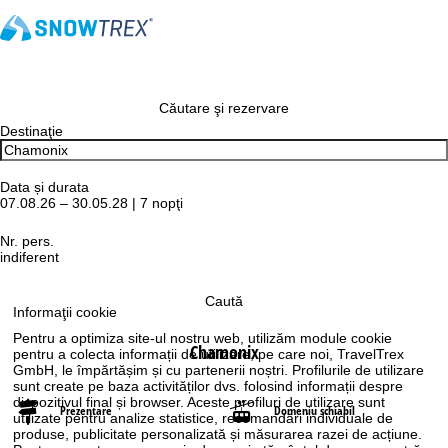
Căutare şi rezervare
Destinaţie
Data și durata
07.08.26 – 30.05.28 | 7 nopţi
Nr. pers.
indiferent
Caută
Informaţii cookie
Pentru a optimiza site-ul nostru web, utilizăm module cookie
Chamonix
pentru a colecta informații de utilizare, pe care noi, TravelTrex
GmbH, le împărtășim și cu partenerii noștri. Profilurile de utilizare
sunt create pe baza activităților dvs. folosind informații despre
dispozitivul final și browser. Aceste profiluri de utilizare sunt
Prezentare
Domeniu schiabil
utilizate pentru analize statistice, recomandări individuale de
produse, publicitate personalizată și măsurarea razei de acțiune.