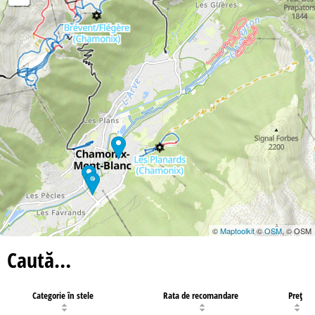
©
Maptoolkit
©
OSM
, © OSM
Caută…
Categorie în stele
Rata de recomandare
Preţ