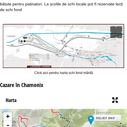
bătute pentru patinatori. La școlile de schi locale pot fi rezervate lecți
de schi fond.
Click aici pentru harta schi fond mărită
Cazare în Chamonix
Harta
+
RELIEF MAP
-