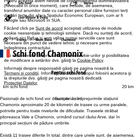
Pentru aceasta avem nevoie de consimțământul dumneavoastră
Schi fond
Meteo
(revocabil în orice moment), care include, de asemenea,
transferul anumitor date cu caracter personal către furnizori terți
din țări terțe din afara Spațiului Economic European, cum ar fi
Last-Minute & Deals
Google sau Microsoft în SUA.
Făcând click pe
Sunt de acord
acceptați utilizarea de module
cookie neesențiale și tehnologii similare. Dacă nu sunteţi de acord,
apăsaţi aici
Refuz
și vom utiliza numai serviciile care sunt
A
Franţa
Mont Blanc
Chamonix
necesare din punct de vedere tehnic și necesare pentru
îndeplinirea contractului.
Schi fond Chamonix
c
Mai multe detalii despre funcţionarea cookie-urilor şi posibilitatea
de modificare a setărilor dvs. găsiţi la
Cookie-Policy
.
a
Informaţii despre responsabili găsiţi pe pagina noastră la
Pentru schi fond
Termeni şi condiţii
. Informaţii referitoare scopul folosirii acestora şi
s
la drepturile dvs. găsiţi pe pagina noastră dedicată
Protecţiei Datelor
.
km schi fond:
20 km
ă
Sunt de acord
Pasionații de schi fond vor descoperi în împrejurimile stațiunii
Chamonix aproximativ 20 de kilometri de trasee cu urme paralele,
potrivite pentru toate nivelurile de dificultate. Traseele străbat
pitoreasca Vale a Chamonix, urmând cursul râului Arve, dar în
principal secțiuni de pădure umbrite.
Există 11 trasee diferite în total, dintre care unele sunt, de asemenea,