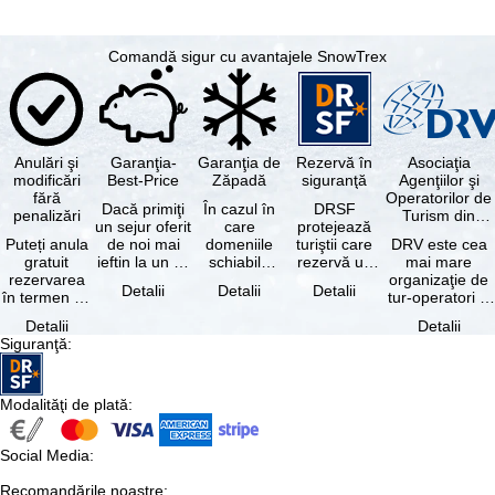
Comandă sigur cu avantajele SnowTrex
Anulări şi
Garanţia-
Garanţia de
Rezervă în
Asociaţia
modificări
Best-Price
Zăpadă
siguranţă
Agenţiilor şi
fără
Operatorilor de
Dacă primiţi
În cazul în
DRSF
penalizări
Turism din
un sejur oferit
care
protejează
Germania
Puteți anula
de noi mai
domeniile
turiştii care
DRV este cea
gratuit
ieftin la un alt
schiabile
rezervă un
mai mare
rezervarea
tur-operator -
incluse în
pachet turistic
organizaţie de
Detalii
Detalii
Detalii
în termen de
cu aceleaşi …
skipass-ul
sau servicii
tur-operatori şi
5 zile de la
rezervat
turistice …
agenţii de
Detalii
Detalii
data
sunt …
turism din
Siguranţă
:
rezervării, …
Germania.…
Modalităţi de plată
:
Social Media
:
Recomandările noastre
: