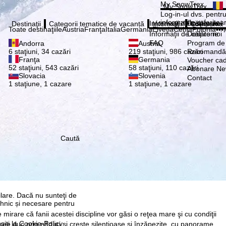
Vă ru
My SnowTrex
My SnowTrex
Abonează
Log-in-ul dvs. pentru 
informaţiile referitoa
Informaţii de călătorie
Despre noi
Destinaţii
Categorii tematice de vacanță
Informaţii
Compania
Toate destinaţiile
Austria
Franţa
Italia
Germania
Elveţia
Cehia
Polonia
•••
Informaţii de călătorie
Despre noi
FAQ
Program de a
Andorra
Austria
Recomandă 
6 staţiuni, 34 cazări
219 staţiuni, 986 cazări
Franţa
Germania
Voucher ca
52 staţiuni, 543 cazări
58 staţiuni, 110 cazări
Abonare New
Slovacia
Slovenia
Contact
1 staţiune, 1 cazare
1 staţiune, 1 cazare
re, pe care noi, TravelTrex
Caută
 dvs. folosind informații
tice, recomandări
 avem nevoie de
rul anumitor date cu
 fi Google sau Microsoft în
ilare. Dacă nu sunteţi de
ehnic și necesare pentru
mirare că fanii acestei discipline vor găsi o reţea mare şi cu condiţii
siţi la
Cookie-Policy
.
see duc prin păduri şi creste silenţioase şi înzăpezite, cu panorame