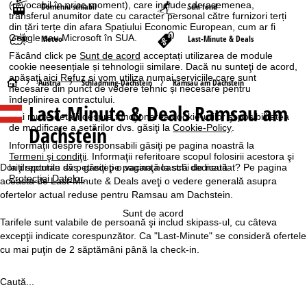
(revocabil în orice moment), care include, de asemenea,
Domeniu schiabil
Schi fond
transferul anumitor date cu caracter personal către furnizori terți
din țări terțe din afara Spațiului Economic European, cum ar fi
Google sau Microsoft în SUA.
Meteo
Last-Minute & Deals
Făcând click pe
Sunt de acord
acceptați utilizarea de module
cookie neesențiale și tehnologii similare. Dacă nu sunteţi de acord,
apăsaţi aici
Refuz
și vom utiliza numai serviciile care sunt
A
Austria
Schladming-Dachstein
Ramsau am Dachstein
necesare din punct de vedere tehnic și necesare pentru
îndeplinirea contractului.
Last-Minute & Deals Ramsau am
c
Mai multe detalii despre funcţionarea cookie-urilor şi posibilitatea
Dachstein
de modificare a setărilor dvs. găsiţi la
Cookie-Policy
.
a
Informaţii despre responsabili găsiţi pe pagina noastră la
Termeni şi condiţii
. Informaţii referitoare scopul folosirii acestora şi
s
la drepturile dvs. găsiţi pe pagina noastră dedicată
Doriţi spontan să petreceţi o vacanţă la schi de neuitat? Pe pagina
Protecţiei Datelor
.
aceasta de Last-Minute & Deals aveţi o vedere generală asupra
ă
ofertelor actual reduse pentru Ramsau am Dachstein.
Sunt de acord
Tarifele sunt valabile de persoană şi includ skipass-ul, cu câteva
excepţii indicate corespunzător. Ca "Last-Minute" se consideră ofertele
cu mai puţin de 2 săptămâni până la check-in.
Caută...