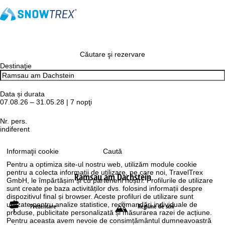
Căutare şi rezervare
Destinaţie
Data și durata
07.08.26 – 31.05.28 | 7 nopţi
Nr. pers.
indiferent
Caută
Informaţii cookie
Pentru a optimiza site-ul nostru web, utilizăm module cookie
pentru a colecta informații de utilizare, pe care noi, TravelTrex
Ramsau am Dachstein
GmbH, le împărtășim și cu partenerii noștri. Profilurile de utilizare
sunt create pe baza activităților dvs. folosind informații despre
dispozitivul final și browser. Aceste profiluri de utilizare sunt
utilizate pentru analize statistice, recomandări individuale de
Prezentare
Regiune de schi
produse, publicitate personalizată și măsurarea razei de acțiune.
Pentru aceasta avem nevoie de consimțământul dumneavoastră