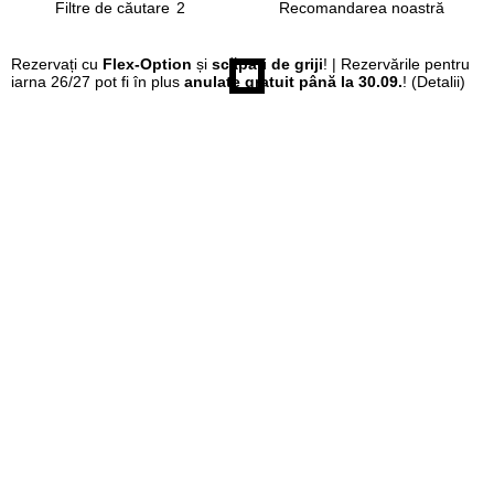
Filtre de căutare
2
Rezervați cu
Flex-Option
și
scăpați de griji
! | Rezervările pentru
iarna 26/27 pot fi în plus
anulate gratuit până la 30.09.
!
(Detalii)