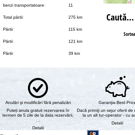
benzi transportatoare:
11
Caută…
Total pârtii:
275 km
Pârtii:
115 km
Sorte
Pârtii:
121 km
Pârtii:
39 km
Anulări şi modificări fără penalizări
Garanţia-Best-Pric
Puteți anula gratuit rezervarea în
Dacă primiţi un sejur oferit de 
termen de 5 zile de la data rezervării,
la un alt tur-operator - cu 
…
Detalii
Detalii