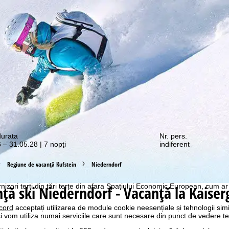
e promoții vă așteaptă!
durata
Nr. pers.
 – 31.05.28 | 7 nopţi
indiferent
ostru web, utilizăm module cookie pentru a colecta informații de utiliza
rtenerii noștri. Profilurile de utilizare sunt create pe baza activităților
 browser. Aceste profiluri de utilizare sunt utilizate pentru analize statis
Regiune de vacanță Kufstein
Niederndorf
ublicitate personalizată și măsurarea razei de acțiune. Pentru aceasta
tră (revocabil în orice moment), care include, de asemenea, transfe
nizori terți din țări terțe din afara Spațiului Economic European, cum ar
ță ski
Niederndorf - Vacanţă la Kaiser
cord
acceptați utilizarea de module cookie neesențiale și tehnologii sim
i vom utiliza numai serviciile care sunt necesare din punct de vedere t