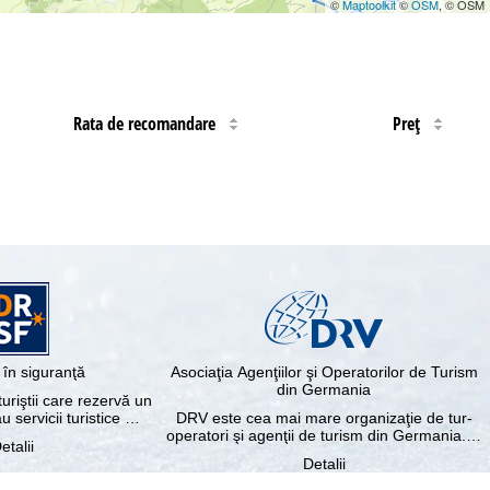
©
Maptoolkit
©
OSM
, © OSM
Rata de recomandare
Preţ
în siguranţă
Asociaţia Agenţiilor şi Operatorilor de Turism
din Germania
riştii care rezervă un
au servicii turistice …
DRV este cea mai mare organizaţie de tur-
operatori şi agenţii de turism din Germania.…
etalii
Detalii