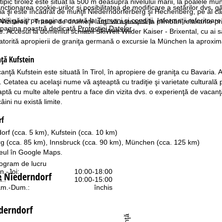
t, tipic tirolez este situat la 500 m deasupra nivelului mării, la poalele 
ncţionarea cookie-urilor şi posibilitatea de modificare a setărilor dvs. gă
a şi este încadrat de munţii Niederndorferberg şi Hechenberg, pe al cărui
bili găsiţi pe pagina noastră la
Termeni şi condiţii
. Informaţii referitoare
izitarea". Trasee de drumeţii largi vă aşteaptă la plimbări relaxante pri
pe pagina noastră dedicată
Protecţiei Datelor
.
. Accesul la domeniul schiabil SkiWelt Wilder Kaiser - Brixental, cu ai s
torită apropierii de graniţa germană o excursie la München la aproxi
ță Kufstein
nţă Kufstein este situată în Tirol, în apropiere de graniţa cu Bavaria. A
. Cetatea cu acelaşi nume vă aşteaptă cu tradiţie şi varietate culturală
ptă cu multe altele pentru a face din vizita dvs. o experienţă de vacanţă
âini nu există limite.
rf
rf (cca. 5 km), Kufstein (cca. 10 km)
rg (cca. 85 km), Innsbruck (cca. 90 km), München (cca. 125 km)
seul în
Google Maps
.
ogram de lucru
n.-Joi:
10:00-18:00
e Niederndorf
n.:
10:00-15:00
m.-Dum.:
închis
ederndorf