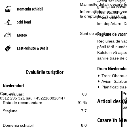
Acest sat linişti
Mai multe detalii despre fu
graniţa cu Bavari
Domeniu schiabil
ă
Informaţii despre responsa
Heimsuchung"- "V
la drepturile dvs. găsiţi 
montan uimitoare
Schi fond
km depărtare. Da
Regiune de vacan
Sunt de acord
Meteo
Regiunea de vaca
pârtii fără număr
Last-Minute & Deals
Kufstein vă aştea
săniile trase de c
Drum Niederndo
Evaluările turiştilor
Tren: Oberaudo
Avion: Salzbu
Niederndorf
Planificați tra
Contact
Pr
Nr. evaluări:
63
0312 295 321 sau +4922188828447
Lu
Articol despr
Vi
Rata de recomandare:
91 %
Sâ
Staţiune
7,7
Cazare în Ni
Domeniu schiabil
8,0