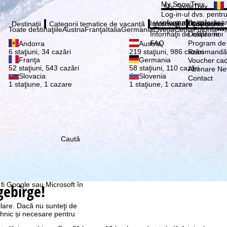
Vă ru
My SnowTrex
My SnowTrex
Abonează
Log-in-ul dvs. pentru 
informaţiile referitoa
Informaţii de călătorie
Despre noi
Destinaţii
Categorii tematice de vacanță
Informaţii
Compania
Toate destinaţiile
Austria
Franţa
Italia
Germania
Elveţia
Cehia
Polonia
•••
Informaţii de călătorie
Despre noi
FAQ
Program de a
Andorra
Austria
Recomandă 
6 staţiuni, 34 cazări
219 staţiuni, 986 cazări
Franţa
Germania
Voucher ca
52 staţiuni, 543 cazări
58 staţiuni, 110 cazări
Abonare New
Slovacia
Slovenia
Contact
1 staţiune, 1 cazare
1 staţiune, 1 cazare
Caută
re, pe care noi, TravelTrex
 dvs. folosind informații
tice, recomandări
 avem nevoie de
rul anumitor date cu
 fi Google sau Microsoft în
gebirge!
ilare. Dacă nu sunteţi de
ehnic și necesare pentru