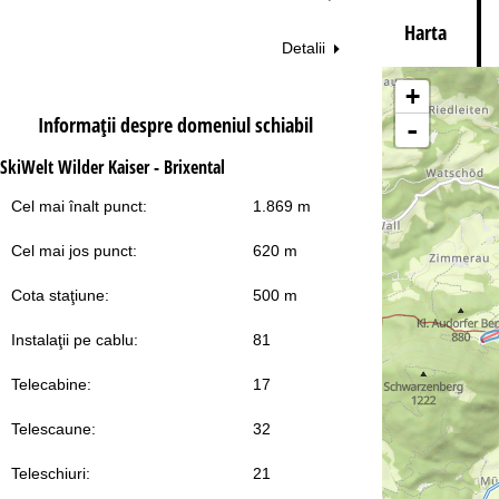
Harta
Detalii
Co
+
Informaţii despre domeniul schiabil
-
SkiWelt Wilder Kaiser - Brixental
Cel mai înalt punct:
1.869 m
Cel mai jos punct:
620 m
Cota staţiune:
500 m
Instalaţii pe cablu:
81
Telecabine:
17
Telescaune:
32
Teleschiuri:
21