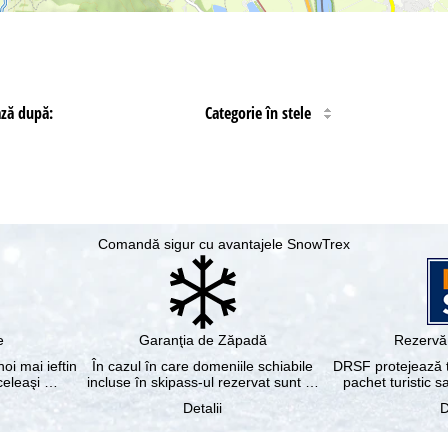
ază după:
Categorie în stele
Comandă sigur cu avantajele SnowTrex
e
Garanţia de Zăpadă
Rezervă 
noi mai ieftin
În cazul în care domeniile schiabile
DRSF protejează tu
aceleaşi …
incluse în skipass-ul rezervat sunt …
pachet turistic s
Detalii
D