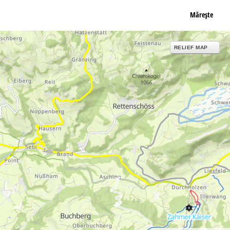
Măreşte
RELIEF MAP