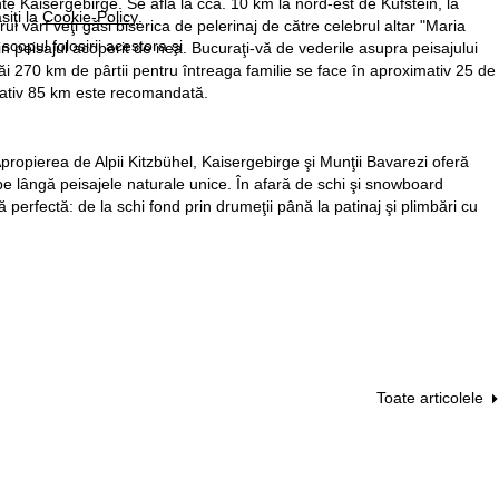
munte Kaisergebirge. Se află la cca. 10 km la nord-est de Kufstein, la
siţi la
Cookie-Policy
.
 vârf veţi găsi biserica de pelerinaj de către celebrul altar "Maria
 scopul folosirii acestora şi
n peisajul acoperit de nea. Bucuraţi-vă de vederile asupra peisajului
ăi 270 km de pârtii pentru întreaga familie se face în aproximativ 25 de
mativ 85 km este recomandată.
propierea de Alpii Kitzbühel, Kaisergebirge şi Munţii Bavarezi oferă
 pe lângă peisajele naturale unice. În afară de schi şi snowboard
 perfectă: de la schi fond prin drumeţii până la patinaj şi plimbări cu
Toate articolele