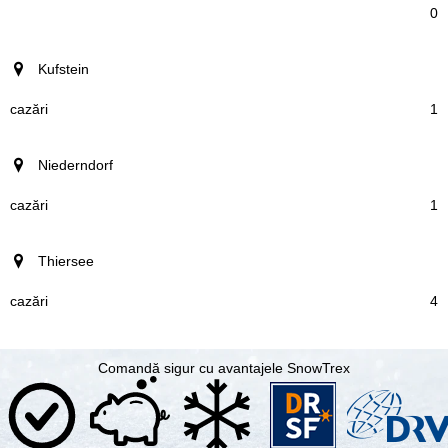
0
Kufstein
1
Niederndorf
1
Thiersee
4
Comandă sigur cu avantajele SnowTrex