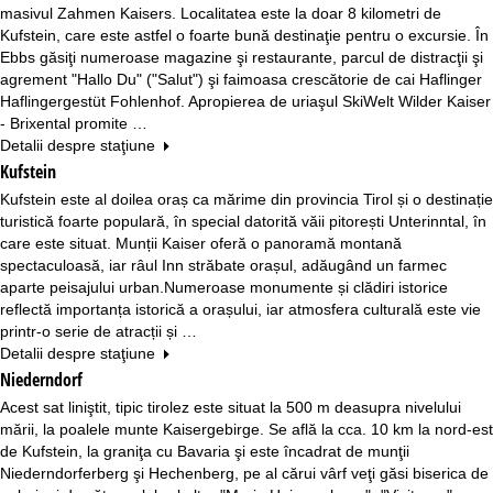
masivul Zahmen Kaisers. Localitatea este la doar 8 kilometri de
Kufstein, care este astfel o foarte bună destinaţie pentru o excursie. În
Ebbs găsiţi numeroase magazine şi restaurante, parcul de distracţii şi
agrement "Hallo Du" ("Salut") şi faimoasa crescătorie de cai Haflinger
Haflingergestüt Fohlenhof. Apropierea de uriaşul SkiWelt Wilder Kaiser
- Brixental promite …
Detalii despre staţiune
Kufstein
Kufstein este al doilea oraș ca mărime din provincia Tirol și o destinație
turistică foarte populară, în special datorită văii pitorești Unterinntal, în
care este situat. Munții Kaiser oferă o panoramă montană
spectaculoasă, iar râul Inn străbate orașul, adăugând un farmec
aparte peisajului urban.Numeroase monumente și clădiri istorice
reflectă importanța istorică a orașului, iar atmosfera culturală este vie
printr-o serie de atracții și …
Detalii despre staţiune
Niederndorf
Acest sat liniştit, tipic tirolez este situat la 500 m deasupra nivelului
mării, la poalele munte Kaisergebirge. Se află la cca. 10 km la nord-est
de Kufstein, la graniţa cu Bavaria şi este încadrat de munţii
Niederndorferberg şi Hechenberg, pe al cărui vârf veţi găsi biserica de