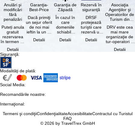
Anulări şi
Garanţia-
Garanţia de
Rezervă în
Asociaţia
modificări
Best-Price
Zăpadă
siguranţă
Agenţiilor şi
fără
Operatorilor de
Dacă primiţi
În cazul în
DRSF
penalizări
Turism din
un sejur oferit
care
protejează
Germania
Puteți anula
de noi mai
domeniile
turiştii care
DRV este cea
gratuit
ieftin la un alt
schiabile
rezervă un
mai mare
rezervarea
tur-operator -
incluse în
pachet turistic
organizaţie de
Detalii
Detalii
Detalii
în termen de
cu aceleaşi …
skipass-ul
sau servicii
tur-operatori şi
5 zile de la
rezervat
turistice …
agenţii de
Detalii
Detalii
data
sunt …
turism din
Siguranţă
:
rezervării, …
Germania.…
Modalităţi de plată
:
Social Media
:
Recomandările noastre
:
Internaţional
:
Termeni şi condiţii
Confidenţialitate
Accesibilitate
Contractul cu Turistul
FAQ
© 2026 by TravelTrex GmbH