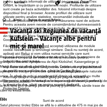
pentru a colecta informații de utilizare, pe care noi, TravelTrex
Schi fond
Last-Minute & Deals
GmbH, le împărtășim și cu partenerii noștri. Profilurile de utilizare
sunt create pe baza activităților dvs. folosind informații despre
dispozitivul final și browser. Aceste profiluri de utilizare sunt
utilizate pentru analize statistice, recomandări individuale de
A
Austria
Regiune de vacanță Kufstein
produse, publicitate personalizată și măsurarea razei de acțiune.
Pentru aceasta avem nevoie de consimțământul dumneavoastră
Vacanță ski Regiunea de vacanță
(revocabil în orice moment), care include, de asemenea,
c
transferul anumitor date cu caracter personal către furnizori terți
Kufstein – Vacanţe albe pentru
din țări terțe din afara Spațiului Economic European, cum ar fi
a
Google sau Microsoft în SUA.
mic şi mare!
Făcând click pe
Sunt de acord
acceptați utilizarea de module
s
cookie neesențiale și tehnologii similare. Dacă nu sunteţi de acord,
apăsaţi aici
Refuz
și vom utiliza numai serviciile care sunt
Regiunea de vacanţă Kufstein este situată în Tirol, în apropiere de
necesare din punct de vedere tehnic și necesare pentru
ă
îndeplinirea contractului.
graniţa cu Bavaria. Apropierea de Alpii Kitzbühel, Kaisergebirge şi
Munţii Bavarezi oferă pârtii fără număr. Cetatea cu acelaşi nume vă
Mai multe detalii despre funcţionarea cookie-urilor şi posibilitatea
de modificare a setărilor dvs. găsiţi la
Cookie-Policy
.
aşteaptă cu tradiţie şi varietate culturală pe lângă peisajele naturale
unice. În afară de schi şi snowboard Kufstein vă aşteaptă cu multe
Informaţii despre responsabili găsiţi pe pagina noastră la
altele pentru a face din vizita dvs. o experienţă de vacanţă perfectă: de
Termeni şi condiţii
. Informaţii referitoare scopul folosirii acestora şi
la drepturile dvs. găsiţi pe pagina noastră dedicată
la schi fond prin drumeţii până la patinaj şi plimbări cu săniile trase de
Protecţiei Datelor
.
câini nu există limite.
Ebbs
Sunt de acord
Satul pitoresc tirolez Ebbs se află la o altitudine de 475 m mai jos de