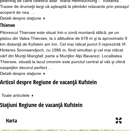
pelerinaj de către celebrul altar "Maria Heimsuchung"- "Vizitarea".
Trasee de drumeţii largi vă aşteaptă la plimbări relaxante prin peisajul
acoperit de nea. …
Detalii despre staţiune
Thiersee
Pitorescul Thiersee este situat într-o zonă montană idilică, pe un
platou din Valea Thiersee, la o altitudine de 678 m şi la aproximativ 9
km distanţă de Kufstein am Inn. Cel mai ridicat punct îl reprezintă Vf.
Hinteres Sonnwendjoch, cu 1986 m, fiind simultan şi cel mai ridicat
vârf din Munţii Mangfall, parte a Munţilor Alpi Bavarezi. Localitatea
Thiersee, situată la lacul omonim este punctul central al văii şi oferă
oaspeţilor decorul perfect …
Detalii despre staţiune
Articol despre Regiune de vacanță Kufstein
Toate articolele
Staţiuni Regiune de vacanță Kufstein
Harta