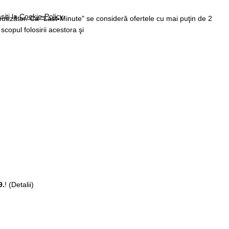
siţi la
Cookie-Policy
.
spunzător. Ca "Last-Minute" se consideră ofertele cu mai puţin de 2
 scopul folosirii acestora şi
9.
!
(Detalii)