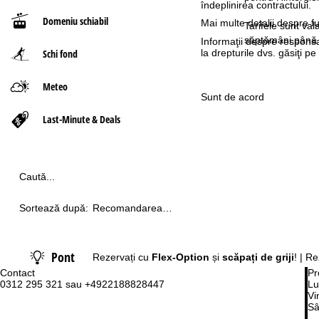
îndeplinirea contractului.
Domeniu schiabil
Mai multe detalii despre fu
ă
Tarifele sunt va
săptămâni până 
Informaţii despre responsa
la drepturile dvs. găsiţi 
Schi fond
Meteo
Sunt de acord
Last-Minute & Deals
Caută...
Sortează după:
Recomandarea
noastră
Pont
Rezervați cu
Flex-Option
și
scăpați de griji
! | R
Contact
Pr
0312 295 321 sau +4922188828447
Lu
Vi
Sâ