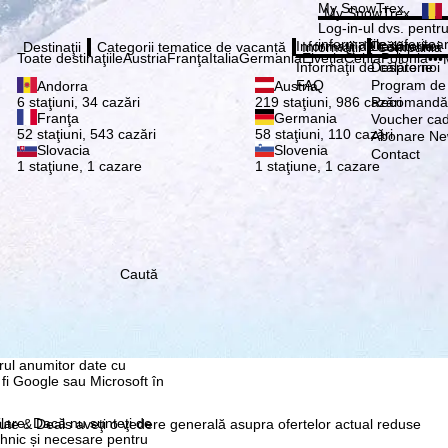
Vă ru
My SnowTrex
My SnowTrex
Abonează
Log-in-ul dvs. pentru 
informaţiile referitoa
Informaţii de călătorie
Despre noi
Destinaţii
Categorii tematice de vacanță
Informaţii
Compania
Toate destinaţiile
Austria
Franţa
Italia
Germania
Elveţia
Cehia
Polonia
•••
Informaţii de călătorie
Despre noi
FAQ
Program de a
Andorra
Austria
Recomandă 
6 staţiuni, 34 cazări
219 staţiuni, 986 cazări
Franţa
Germania
Voucher ca
52 staţiuni, 543 cazări
58 staţiuni, 110 cazări
Abonare New
Slovacia
Slovenia
Contact
1 staţiune, 1 cazare
1 staţiune, 1 cazare
Caută
re, pe care noi, TravelTrex
 dvs. folosind informații
tice, recomandări
 avem nevoie de
rul anumitor date cu
 fi Google sau Microsoft în
ilare. Dacă nu sunteţi de
nute & Deals aveţi o vedere generală asupra ofertelor actual reduse
ehnic și necesare pentru