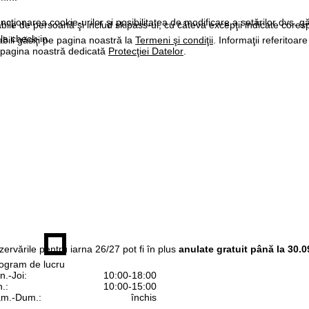
ncţionarea cookie-urilor şi posibilitatea de modificare a setărilor dvs. gă
labile de persoană şi includ skipass-ul, cu câteva excepţii indicate core
la check-in.
bili găsiţi pe pagina noastră la
Termeni şi condiţii
. Informaţii referitoare
pe pagina noastră dedicată
Protecţiei Datelor
.
ezervările pentru iarna 26/27 pot fi în plus
anulate gratuit până la 30.0
ogram de lucru
n.-Joi:
10:00-18:00
n.:
10:00-15:00
m.-Dum.:
închis