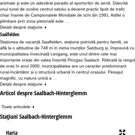
animate şi este un adevărat paradis al sporturilor de iarnă. Datorită
unui tunel de ocolire centrul satului a devenit practic lipsit de trafic
chiar înainte de Campionatele Mondiale de schi din 1991. Astfel o
plimbare prin zona pietonală este …
Detalii despre staţiune
Saalfelden
Stațiunea de vacanță Saalfelden, stațiune potrivită pentru familii, se
află la o altitudine de 748 m în inima munților Salzburg și, împreună cu
municipalitatea învecinată Leogang, este unul dintre cele mai
importante orașe din valea însorită Pinzgau Saalach. Ridicată la rangul
de oraș în anul 2000, municipalitatea are un caracter predominant
rural-încântător și o structură urbană în centrul orașului. Peisajul
magnific, cu natura unică a …
Detalii despre staţiune
Articol despre Saalbach-Hinterglemm
Toate articolele
Staţiuni Saalbach-Hinterglemm
Harta