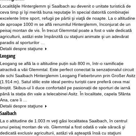
Localităţile Hinterglemm şi Saalbach au devenit o unitate turistică de
ceva timp şi îşi merită buna reputaţie în special datorită combinaţiei
excelente între sport, refugii pe pârtii şi viaţă de noapte. La o altitudine
de aproape 1000 m se află renumitul Hinterglemm, înconjurat de un
peisaj montan de vis. În trecut Glemmtal poate a fost o vale dedicată
agriculturii, astăzi este împânzită cu staţiuni animate şi un adevărat
paradis al sporturilor …
Detalii despre staţiune
Leogang
Leogang se află la o altitudine puțin sub 800 m, într-o ramificație
atractivă a văii Glemmtal. Este perfect conectat la senzaționalul circuit
de schi Saalbach Hinterglemm Leogang Fieberbrunn prin Großer Asitz
(1.914 m). Satul idilic este ideal pentru turiștii care preferă ceva mai
liniștit. Skibus-ul îi duce confortabil pe pasionații de sporturi de iarnă
până la stația din vale a telecabinei Asitz. În localitate, capela Sfânta
Ana, care îi …
Detalii despre staţiune
Saalbach
La o altitudine de 1.003 m veţi găsi localitatea Saalbach, în centrul
unui peisaj montan de vis. Glemmtal a fost odată o vale săracă şi
dedicată exclusiv agriculturii, astăzi vă aşteaptă însă cu staţiuni