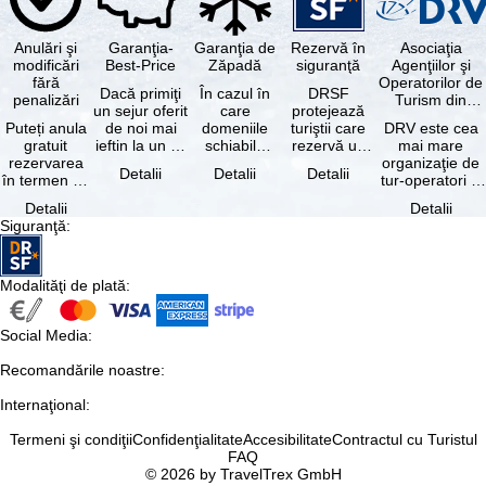
Anulări şi
Garanţia-
Garanţia de
Rezervă în
Asociaţia
modificări
Best-Price
Zăpadă
siguranţă
Agenţiilor şi
fără
Operatorilor de
Dacă primiţi
În cazul în
DRSF
penalizări
Turism din
un sejur oferit
care
protejează
Germania
Puteți anula
de noi mai
domeniile
turiştii care
DRV este cea
gratuit
ieftin la un alt
schiabile
rezervă un
mai mare
rezervarea
tur-operator -
incluse în
pachet turistic
organizaţie de
Detalii
Detalii
Detalii
în termen de
cu aceleaşi …
skipass-ul
sau servicii
tur-operatori şi
5 zile de la
rezervat
turistice …
agenţii de
Detalii
Detalii
data
sunt …
turism din
Siguranţă
:
rezervării, …
Germania.…
Modalităţi de plată
:
Social Media
:
Recomandările noastre
:
Internaţional
:
Termeni şi condiţii
Confidenţialitate
Accesibilitate
Contractul cu Turistul
FAQ
© 2026 by TravelTrex GmbH