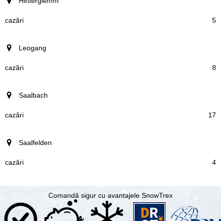
staţiune
Hinterglemm
cazări
5
Leogang
8
Saalbach
17
Saalfelden
4
Comandă sigur cu avantajele SnowTrex