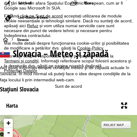
Schi fond
Meteo
din țări terțe din afara Spațiului Economic European, cum ar fi
Google sau Microsoft în SUA.
Făcând click pe
Sunt de acord
acceptați utilizarea de module
Last-Minute & Deals
cookie neesențiale și tehnologii similare. Dacă nu sunteţi de acord,
apăsaţi aici
Refuz
și vom utiliza numai serviciile care sunt
necesare din punct de vedere tehnic și necesare pentru
îndeplinirea contractului.
A
Slovacia
Mai multe detalii despre funcţionarea cookie-urilor şi posibilitatea
de modificare a setărilor dvs. găsiţi la
Cookie-Policy
.
Slovacia – Meteo şi zăpadă
c
Informaţii despre responsabili găsiţi pe pagina noastră la
Termeni şi condiţii
. Informaţii referitoare scopul folosirii acestora şi
a
la drepturile dvs. găsiţi pe pagina noastră dedicată
Aici găsiţi informaţii despre condiţiile meteo şi de zăpadă actuale în
Protecţiei Datelor
.
Slovacia. În mod normal vă puteţi face o idee despre condiţiile de la
s
faţa locului li prin intermediul web-cam.
Sunt de acord
Staţiuni Slovacia
ă
Harta
+
RELIEF MAP
-