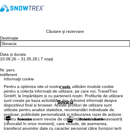
Căutare şi rezervare
Destinaţie
Data și durata
10.08.26 – 31.05.28 | 7 nopţi
Nr. pers.
indiferent
Informaţii cookie
Pentru a optimiza site-ul nostru web, utilizăm module cookie
Caută
pentru a colecta informații de utilizare, pe care noi, TravelTrex
GmbH, le împărtășim și cu partenerii noștri. Profilurile de utilizare
sunt create pe baza activităților dvs. folosind informații despre
Slovacia
dispozitivul final și browser. Aceste profiluri de utilizare sunt
utilizate pentru analize statistice, recomandări individuale de
produse, publicitate personalizată și măsurarea razei de acțiune.
Prezentare
Domenii schiabile
Pentru aceasta avem nevoie de consimțământul dumneavoastră
(revocabil în orice moment), care include, de asemenea,
transferul anumitor date cu caracter personal către furnizori terți