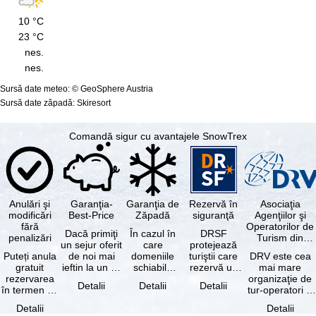
Prog. Meteo (Munte)
Cam3
Cam4
10 °C
MIN
23 °C
ZĂPADĂ
MAX
nes.
Vale
nes.
Munte
Sursă date meteo: © GeoSphere Austria
Sursă date zăpadă: Skiresort
Comandă sigur cu avantajele SnowTrex
Anulări şi
Garanţia-
Garanţia de
Rezervă în
Asociaţia
modificări
Best-Price
Zăpadă
siguranţă
Agenţiilor şi
fără
Operatorilor de
Dacă primiţi
În cazul în
DRSF
penalizări
Turism din
un sejur oferit
care
protejează
Germania
Puteți anula
de noi mai
domeniile
turiştii care
DRV este cea
gratuit
ieftin la un alt
schiabile
rezervă un
mai mare
rezervarea
tur-operator -
incluse în
pachet turistic
organizaţie de
Detalii
Detalii
Detalii
în termen de
cu aceleaşi …
skipass-ul
sau servicii
tur-operatori şi
5 zile de la
rezervat
turistice …
agenţii de
Detalii
Detalii
data
sunt …
turism din