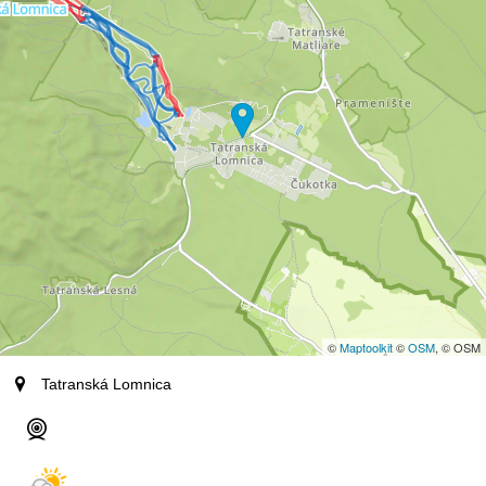
©
Maptoolkit
©
OSM
, © OSM
CAZARE
Tatranská Lomnica
Webcams
Cam1
Cam2