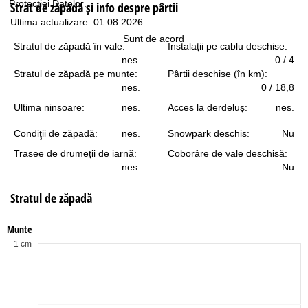
Protecţiei Datelor
.
Strat de zăpadă şi info despre pârtii
Ultima actualizare: 01.08.2026
Sunt de acord
Stratul de zăpadă în vale:
Instalaţii pe cablu deschise:
nes.
0 / 4
Stratul de zăpadă pe munte:
Pârtii deschise (în km):
nes.
0 / 18,8
Ultima ninsoare:
nes.
Acces la derdeluş:
nes.
Condiţii de zăpadă:
nes.
Snowpark deschis:
Nu
Trasee de drumeţii de iarnă:
Coborâre de vale deschisă:
nes.
Nu
Stratul de zăpadă
Munte
1 cm