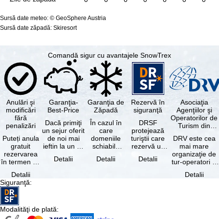
Sursă date meteo: © GeoSphere Austria
Sursă date zăpadă: Skiresort
Comandă sigur cu avantajele SnowTrex
Anulări şi
Garanţia-
Garanţia de
Rezervă în
Asociaţia
modificări
Best-Price
Zăpadă
siguranţă
Agenţiilor şi
fără
Operatorilor de
Dacă primiţi
În cazul în
DRSF
penalizări
Turism din
un sejur oferit
care
protejează
Germania
Puteți anula
de noi mai
domeniile
turiştii care
DRV este cea
gratuit
ieftin la un alt
schiabile
rezervă un
mai mare
rezervarea
tur-operator -
incluse în
pachet turistic
organizaţie de
Detalii
Detalii
Detalii
în termen de
cu aceleaşi …
skipass-ul
sau servicii
tur-operatori şi
5 zile de la
rezervat
turistice …
agenţii de
Detalii
Detalii
data
sunt …
turism din
Siguranţă
:
rezervării, …
Germania.…
Modalităţi de plată
: