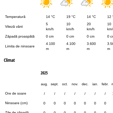
Temperatură
14 °C
19 °C
14 °C
12 
5
10
20
10
Viteză vânt
km/h
km/h
km/h
km
Zăpadă proaspătă
0 cm
0 cm
0 cm
0 
4.100
4.100
3.600
3.5
Limita de ninsoare
m
m
m
m
Climat
2025
aug.
sept.
oct.
nov.
dec.
ian.
febr.
Ore de soare
/
/
/
/
/
/
/
Ninsoare (cm)
0
0
0
0
0
0
0
Zile de zăpadă
0
0
0
0
0
0
0