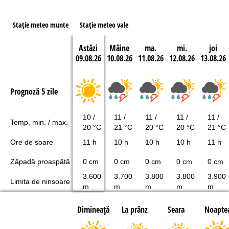
Staţie meteo munte
Staţie meteo vale
Astăzi
Mâine
ma.
mi.
joi
09.08.26
10.08.26
11.08.26
12.08.26
13.08.26
Prognoză 5 zile
10 /
11 /
11 /
11 /
11 /
Temp. min. / max.
20 °C
21 °C
20 °C
20 °C
21 °C
Ore de soare
11 h
10 h
10 h
10 h
11 h
Zăpadă proaspătă
0 cm
0 cm
0 cm
0 cm
0 cm
3.600
3.700
3.800
3.800
3.900
Limita de ninsoare
m
m
m
m
m
Dimineaţă
La prânz
Seara
Noapte