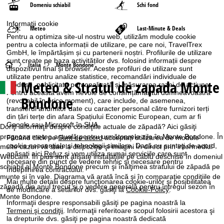
Domeniu schiabil
Schi fond
Informaţii cookie
Meteo
Last-Minute & Deals
Pentru a optimiza site-ul nostru web, utilizăm module cookie
pentru a colecta informații de utilizare, pe care noi, TravelTrex
GmbH, le împărtășim și cu partenerii noștri. Profilurile de utilizare
sunt create pe baza activităților dvs. folosind informații despre
A
Italia
Monte Bondone
dispozitivul final și browser. Aceste profiluri de utilizare sunt
utilizate pentru analize statistice, recomandări individuale de
Meteo & Stratul de zapada Monte
c
produse, publicitate personalizată și măsurarea razei de acțiune.
Pentru aceasta avem nevoie de consimțământul dumneavoastră
Bondone
(revocabil în orice moment), care include, de asemenea,
a
transferul anumitor date cu caracter personal către furnizori terți
din țări terțe din afara Spațiului Economic European, cum ar fi
Google sau Microsoft în SUA.
s
Doriţi informaţii despre condiţiile actuale de zăpadă? Aici găsiţi
prognoza meteo actuală pentru următoarele zile în Monte Bondone. În
Făcând click pe
Sunt de acord
acceptați utilizarea de module
cookie neesențiale și tehnologii similare. Dacă nu sunteţi de acord,
ă
multe cazuri vă stau la dispoziţie şi imagini în direct prin intermediul
apăsaţi aici
Refuz
și vom utiliza numai serviciile care sunt
Webcam. În plus sunt afişate instalaţiile pe cablu deschise în domeniul
necesare din punct de vedere tehnic și necesare pentru
schiabil al Monte Bondone precum şi înălţimea stratului de zăpadă pe
îndeplinirea contractului.
munte şi în vale. Diagrama vă arată încă şi în comparaţie condiţiile de
Mai multe detalii despre funcţionarea cookie-urilor şi posibilitatea
zăpadă din anul trecut şi o vedere generală pentru întregul sezon în
de modificare a setărilor dvs. găsiţi la
Cookie-Policy
.
Monte Bondone.
Informaţii despre responsabili găsiţi pe pagina noastră la
Termeni şi condiţii
. Informaţii referitoare scopul folosirii acestora şi
la drepturile dvs. găsiţi pe pagina noastră dedicată