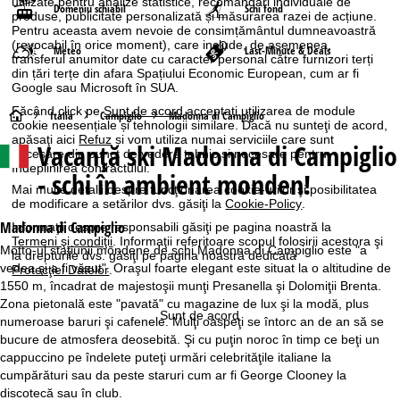
utilizate pentru analize statistice, recomandări individuale de
Domeniu schiabil
Schi fond
produse, publicitate personalizată și măsurarea razei de acțiune.
Pentru aceasta avem nevoie de consimțământul dumneavoastră
(revocabil în orice moment), care include, de asemenea,
Meteo
Last-Minute & Deals
transferul anumitor date cu caracter personal către furnizori terți
din țări terțe din afara Spațiului Economic European, cum ar fi
Google sau Microsoft în SUA.
Făcând click pe
Sunt de acord
acceptați utilizarea de module
A
Italia
Campiglio
Madonna di Campiglio
cookie neesențiale și tehnologii similare. Dacă nu sunteţi de acord,
apăsaţi aici
Refuz
și vom utiliza numai serviciile care sunt
Vacanță ski
Madonna di Campiglio
c
necesare din punct de vedere tehnic și necesare pentru
îndeplinirea contractului.
- schi în ambient monden!
a
Mai multe detalii despre funcţionarea cookie-urilor şi posibilitatea
de modificare a setărilor dvs. găsiţi la
Cookie-Policy
.
s
Madonna di Campiglio
Informaţii despre responsabili găsiţi pe pagina noastră la
Termeni şi condiţii
. Informaţii referitoare scopul folosirii acestora şi
Motto-ul staţiunii mondene de schi Madonna di Campiglio este "a
la drepturile dvs. găsiţi pe pagina noastră dedicată
ă
vedea şi a fi văzut". Oraşul foarte elegant este situat la o altitudine de
Protecţiei Datelor
.
1550 m, încadrat de majestoşii munţi Presanella şi Dolomiţii Brenta.
Zona pietonală este "pavată" cu magazine de lux şi la modă, plus
Sunt de acord
numeroase baruri şi cafenele. Mulţi oaspeţi se întorc an de an să se
bucure de atmosfera deosebită. Şi cu puţin noroc în timp ce beţi un
cappuccino pe îndelete puteţi urmări celebrităţile italiane la
cumpărături sau da peste staruri cum ar fi George Clooney la
discotecă sau în club.