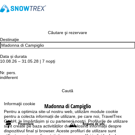
Căutare şi rezervare
Destinaţie
Data și durata
10.08.26 – 31.05.28 | 7 nopţi
Nr. pers.
indiferent
Caută
Informaţii cookie
Madonna di Campiglio
Pentru a optimiza site-ul nostru web, utilizăm module cookie
pentru a colecta informații de utilizare, pe care noi, TravelTrex
GmbH, le împărtășim și cu partenerii noștri. Profilurile de utilizare
Prezentare
Regiune de schi
sunt create pe baza activităților dvs. folosind informații despre
dispozitivul final și browser. Aceste profiluri de utilizare sunt