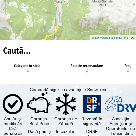
©
Maptoolkit
©
OSM
, © OSM
Caută…
Categorie în stele
Rata de recomandare
Preţ
Comandă sigur cu avantajele SnowTrex
Anulări şi
Garanţia-
Garanţia de
Rezervă în
Asociaţia
modificări
Best-Price
Zăpadă
siguranţă
Agenţiilor şi
fără
Operatorilor de
Dacă primiţi
În cazul în
DRSF
penalizări
Turism din