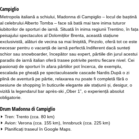
Campiglio
Metropola italiană a schiului, Madonna di Campiglio – locul de baștină
al celebrului Alberto Tomba – face să bată mai tare inima tuturor
iubitorilor de sporturi de iarnă. Situată în inima regiunii Trentino, în fața
peisajului spectaculos al Dolomiților Brenta, această stațiune
exclusivistă, alături de vecina sa mai liniștită, Pinzolo, oferă tot ce este
necesar pentru o vacanță de iarnă perfectă.Indiferent dacă sunteți
schior sau snowboarder, începător sau expert, pârtiile din jurul acestui
paradis de iarnă italian oferă trasee potrivite pentru fiecare nivel. Cei
pasionați de sporturi în afara pârtiilor pot încerca, de exemplu,
escalada pe gheață pe spectaculoasele cascade Nardis.După o zi
plină de aventură pe pârtie, relaxarea nu poate fi completă fără o
sesiune de shopping în buticurile elegante ale stațiunii și, desigur, o
vizită la legendarul bar après-ski „Ober 1”, o experiență absolut
obligatorie.
Drum Madonna di Campiglio
Tren: Trento (cca. 80 km)
Avion: Verona (cca. 155 km), Innsbruck (cca. 225 km)
Planificați traseul în
Google Maps
.