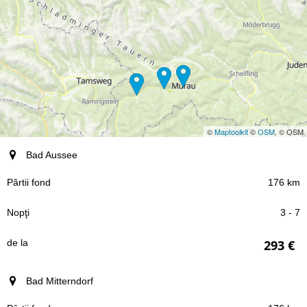
©
Maptoolkit
©
OSM
, © OSM
staţiune
Bad Aussee
176 km
Pârtii fond
3 - 7
Nopţi
293 €
de la
Bad Mitterndorf