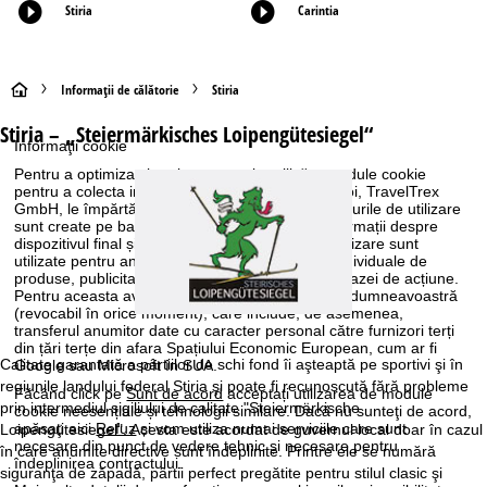
Stiria
Carintia
A
Informaţii de călătorie
Stiria
Stiria – „Steiermärkisches Loipengütesiegel“
c
Informaţii cookie
Pentru a optimiza site-ul nostru web, utilizăm module cookie
a
pentru a colecta informații de utilizare, pe care noi, TravelTrex
GmbH, le împărtășim și cu partenerii noștri. Profilurile de utilizare
s
sunt create pe baza activităților dvs. folosind informații despre
dispozitivul final și browser. Aceste profiluri de utilizare sunt
utilizate pentru analize statistice, recomandări individuale de
ă
produse, publicitate personalizată și măsurarea razei de acțiune.
Pentru aceasta avem nevoie de consimțământul dumneavoastră
(revocabil în orice moment), care include, de asemenea,
transferul anumitor date cu caracter personal către furnizori terți
din țări terțe din afara Spațiului Economic European, cum ar fi
Calitate garantată a pârtiilor de schi fond îi aşteaptă pe sportivi şi în
Google sau Microsoft în SUA.
regiunile landului federal Stiria şi poate fi recunoscută fără probleme
Făcând click pe
Sunt de acord
acceptați utilizarea de module
prin intermediul sigiliului de calitate "Steiermärkische
cookie neesențiale și tehnologii similare. Dacă nu sunteţi de acord,
apăsaţi aici
Refuz
și vom utiliza numai serviciile care sunt
Loipengütesiegel". Acesta este acordat de guvernul local doar în cazul
necesare din punct de vedere tehnic și necesare pentru
în care anumite directive sunt îndeplinite. Printre ele se numără
îndeplinirea contractului.
siguranţa de zăpadă, pârtii perfect pregătite pentru stilul clasic şi