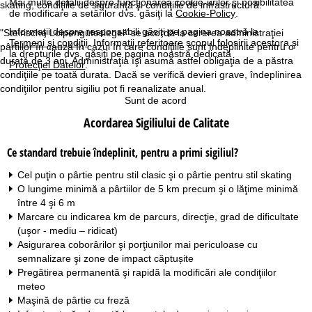
Mai multe detalii despre funcţionarea cookie-urilor şi posibilitatea
skating, condiţiile de siguranţă şi condiţiile de infrastructură.
de modificare a setărilor dvs. găsiţi la
Cookie-Policy
.
Informaţii despre responsabili găsiţi pe pagina noastră la
"Steirische Loipengütesiegel" se acordă la cererea administraţiei
Termeni şi condiţii
. Informaţii referitoare scopul folosirii acestora şi
pârtiilor în cauză în cazul în care condiţiile sunt îndeplinite pentru o
la drepturile dvs. găsiţi pe pagina noastră dedicată
durată de 3 ani. Administraţia îşi asumă astfel obligaţia de a păstra
Protecţiei Datelor
.
condiţiile pe toată durata. Dacă se verifică devieri grave, îndeplinirea
condiţiilor pentru sigiliu pot fi reanalizate anual.
Sunt de acord
Acordarea Sigiliului de Calitate
Ce standard trebuie îndeplinit, pentru a primi sigiliul?
Cel puţin o pârtie pentru stil clasic şi o pârtie pentru stil skating
O lungime minimă a pârtiilor de 5 km precum şi o lăţime minimă
între 4 şi 6 m
Marcare cu indicarea km de parcurs, direcţie, grad de dificultate
(uşor - mediu – ridicat)
Asigurarea coborârilor şi porţiunilor mai periculoase cu
semnalizare şi zone de impact căptușite
Pregătirea permanentă şi rapidă la modificări ale condiţiilor
meteo
Maşină de pârtie cu freză