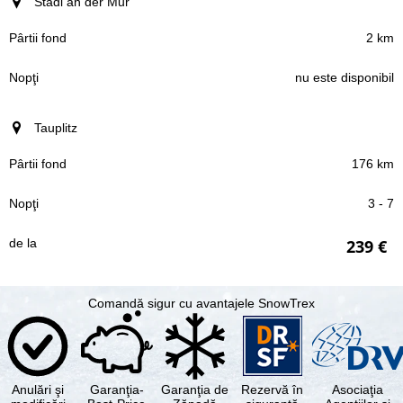
Stadl an der Mur
2 km
nu este disponibil
Tauplitz
176 km
3 - 7
239 €
Comandă sigur cu avantajele SnowTrex
Anulări şi
Garanţia-
Garanţia de
Rezervă în
Asociaţia