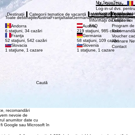
Vă ru
My SnowTrex
My SnowTrex
Abonează
Log-in-ul dvs. pentru 
informaţiile referitoa
Informaţii de călătorie
Despre noi
Destinaţii
Categorii tematice de vacanță
Informaţii
Compania
Toate destinaţiile
Austria
Franţa
Italia
Germania
Elveţia
Cehia
Polonia
•••
Informaţii de călătorie
Despre noi
FAQ
Program de a
Andorra
Austria
Recomandă 
6 staţiuni, 34 cazări
219 staţiuni, 985 cazări
Franţa
Germania
Voucher ca
52 staţiuni, 542 cazări
58 staţiuni, 109 cazări
Abonare New
Slovacia
Slovenia
Contact
1 staţiune, 1 cazare
1 staţiune, 1 cazare
Caută
re, pe care noi, TravelTrex
 dvs. folosind informații
tice, recomandări
 avem nevoie de
rul anumitor date cu
 fi Google sau Microsoft în