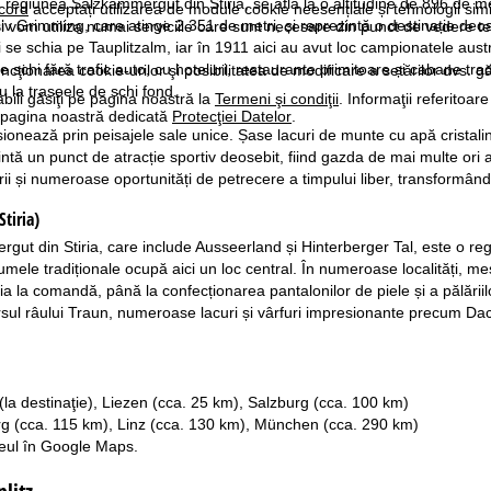
în regiunea Salzkammergut din Stiria, se află la o altitudine de 896 de 
cord
acceptați utilizarea de module cookie neesențiale și tehnologii sim
v Grimming, care atinge 2.351 de metri, și reprezintă o destinație deose
i vom utiliza numai serviciile care sunt necesare din punct de vedere t
se schia pe Tauplitzalm, iar în 1911 aici au avut loc campionatele austr
e schi fără trafic auto, cu hoteluri, restaurante primitoare și cabane trad
ncţionarea cookie-urilor şi posibilitatea de modificare a setărilor dvs. gă
au la traseele de schi fond.
bili găsiţi pe pagina noastră la
Termeni şi condiţii
. Informaţii referitoare
pe pagina noastră dedicată
Protecţiei Datelor
.
onează prin peisajele sale unice. Șase lacuri de munte cu apă cristalin
ntă un punct de atracție sportiv deosebit, fiind gazda de mai multe ori 
ii și numeroase oportunități de petrecere a timpului liber, transformân
tiria)
ut din Stiria, care include Ausseerland și Hinterberger Tal, este o regi
umele tradiționale ocupă aici un loc central. În numeroase localități, me
oria la comandă, până la confecționarea pantalonilor de piele și a pălării
sul râului Traun, numeroase lacuri și vârfuri impresionante precum Da
 (la destinaţie), Liezen (cca. 25 km), Salzburg (cca. 100 km)
rg (cca. 115 km), Linz (cca. 130 km), München (cca. 290 km)
seul în
Google Maps
.