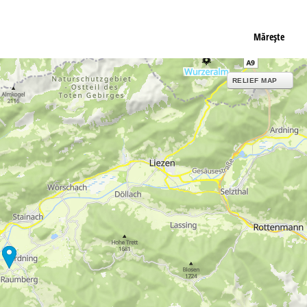
Măreşte
RELIEF MAP