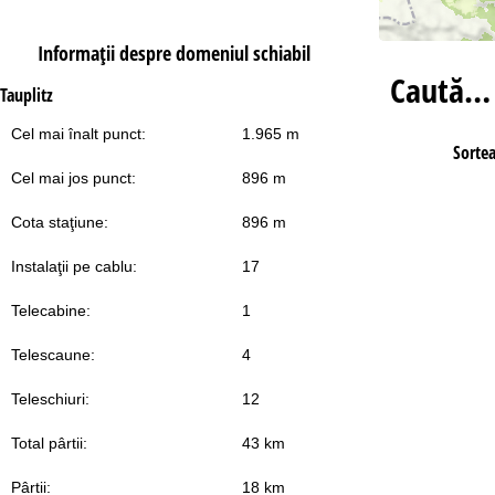
Informaţii despre domeniul schiabil
Caută…
Tauplitz
Cel mai înalt punct:
1.965 m
Sorte
Cel mai jos punct:
896 m
Cota staţiune:
896 m
Instalaţii pe cablu:
17
Telecabine:
1
Telescaune:
4
Teleschiuri:
12
Total pârtii:
43 km
Pârtii:
18 km