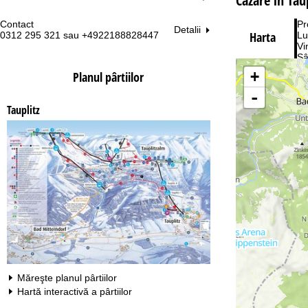
Cazare în Taup
Contact
Pr
Detalii
Harta
0312 295 321 sau +4922188828447
Lu
Vi
Sâ
+
Planul pârtiilor
-
Tauplitz
Co
Măreşte planul pârtiilor
Hartă interactivă a pârtiilor