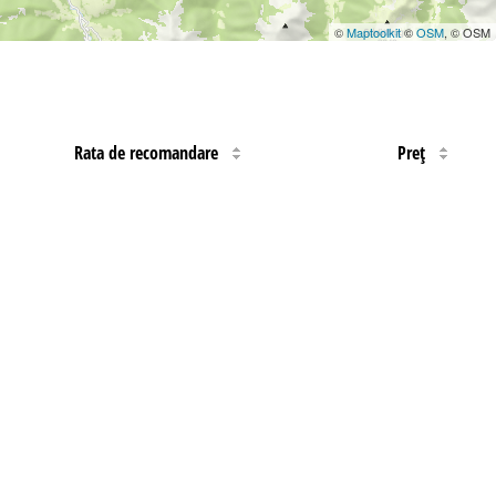
©
Maptoolkit
©
OSM
, © OSM
Rata de recomandare
Preţ