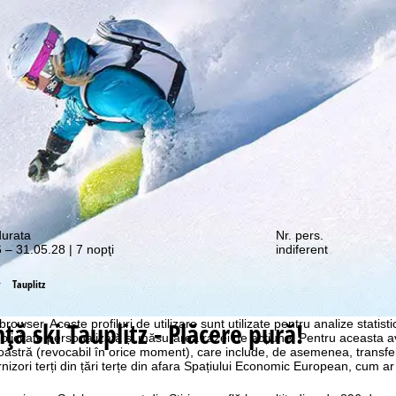
e promoții vă așteaptă!
durata
Nr. pers.
 – 31.05.28 | 7 nopţi
indiferent
Tauplitz
ostru web, utilizăm module cookie pentru a colecta informații de utiliza
rtenerii noștri. Profilurile de utilizare sunt create pe baza activităților
ță ski
Tauplitz - Plăcere pură!
 browser. Aceste profiluri de utilizare sunt utilizate pentru analize statis
ublicitate personalizată și măsurarea razei de acțiune. Pentru aceasta
tră (revocabil în orice moment), care include, de asemenea, transfe
nizori terți din țări terțe din afara Spațiului Economic European, cum ar