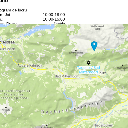
litz
ogram de lucru
n.-Joi:
10:00-18:00
n.:
10:00-15:00
m.-Dum.:
închis
Asistenţă
ntact