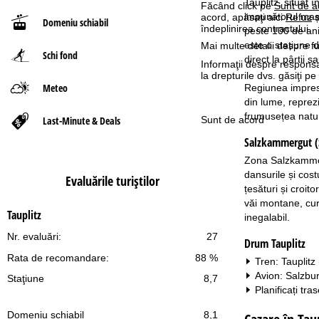
Tauplitz, situat 
Făcând click pe
Sunt de a
impunătorul masi
acord, apăsaţi aici
Refuz
ș
Domeniu schiabil
ă
îndeplinirea contractului.
peste 100 de ani 
este o stațiune d
Mai multe detalii despre fu
Schi fond
direct la pârtii s
Informaţii despre responsa
la drepturile dvs. găsiţi 
Meteo
Regiunea impresi
din lume, reprezi
frumusețea natur
Last-Minute & Deals
Sunt de acord
Salzkammergut (S
Zona Salzkammerg
dansurile și cost
Evaluările turiştilor
țesături și croit
văi montane, cur
Tauplitz
inegalabil.
Nr. evaluări:
27
Drum Tauplitz
Rata de recomandare:
88 %
Tren: Tauplitz
Avion: Salzbu
Staţiune
8,7
Planificați tra
Domeniu schiabil
8,1