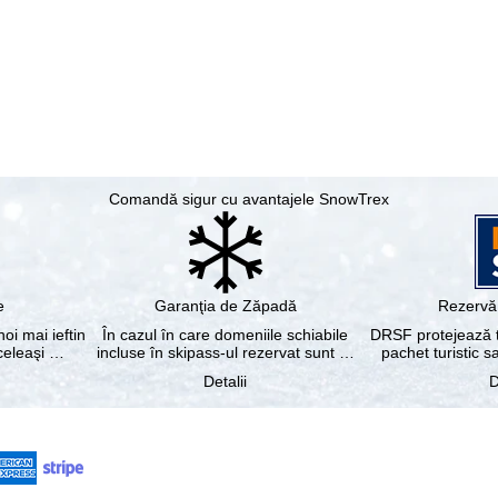
Comandă sigur cu avantajele SnowTrex
e
Garanţia de Zăpadă
Rezervă 
noi mai ieftin
În cazul în care domeniile schiabile
DRSF protejează tu
aceleaşi …
incluse în skipass-ul rezervat sunt …
pachet turistic s
Detalii
D