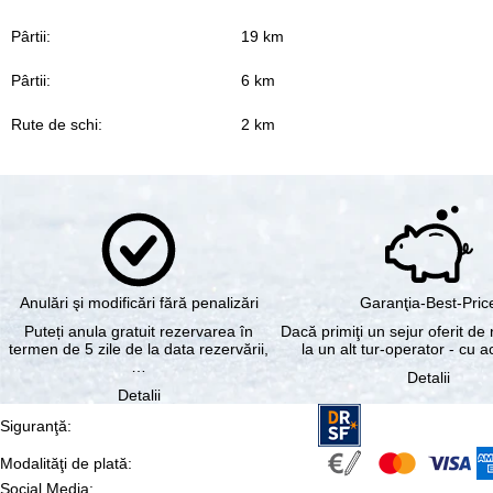
Pârtii:
19 km
Pârtii:
6 km
Rute de schi:
2 km
Anulări şi modificări fără penalizări
Garanţia-Best-Pric
Puteți anula gratuit rezervarea în
Dacă primiţi un sejur oferit de 
termen de 5 zile de la data rezervării,
la un alt tur-operator - cu 
…
Detalii
Detalii
Siguranţă
:
Modalităţi de plată
:
Social Media
: