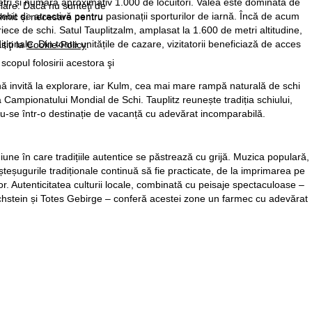
metri și numără aproximativ 1.000 de locuitori. Valea este dominată de
ilare. Dacă nu sunteţi de
bit de atractivă pentru pasionații sporturilor de iarnă. Încă de acum
ehnic și necesare pentru
iece de schi. Satul Tauplitzalm, amplasat la 1.600 de metri altitudine,
iționale. Din toate unitățile de cazare, vizitatorii beneficiază de acces
siţi la
Cookie-Policy
.
 scopul folosirii acestora şi
ă invită la explorare, iar Kulm, cea mai mare rampă naturală de schi
a Campionatului Mondial de Schi. Tauplitz reunește tradiția schiului,
du-se într-o destinație de vacanță cu adevărat incomparabilă.
une în care tradițiile autentice se păstrează cu grijă. Muzica populară,
șteșugurile tradiționale continuă să fie practicate, de la imprimarea pe
lor. Autenticitatea culturii locale, combinată cu peisaje spectaculoase –
chstein și Totes Gebirge – conferă acestei zone un farmec cu adevărat