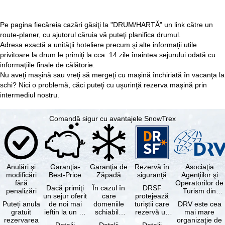
Pe pagina fiecăreia cazări găsiţi la "DRUM/HARTĂ" un link către un
route-planer, cu ajutorul căruia vă puteţi planifica drumul.
Adresa exactă a unităţii hoteliere precum şi alte informaţii utile
privitoare la drum le primiţi la cca. 14 zile înaintea sejurului odată cu
informaţiile finale de călătorie.
Nu aveţi maşină sau vreţi să mergeţi cu maşină închiriată în vacanţa la
schi? Nici o problemă, căci puteţi cu uşurinţă
rezerva maşină
prin
intermediul nostru.
Comandă sigur cu avantajele SnowTrex
Anulări şi
Garanţia-
Garanţia de
Rezervă în
Asociaţia
modificări
Best-Price
Zăpadă
siguranţă
Agenţiilor şi
fără
Operatorilor de
Dacă primiţi
În cazul în
DRSF
penalizări
Turism din
un sejur oferit
care
protejează
Germania
Puteți anula
de noi mai
domeniile
turiştii care
DRV este cea
gratuit
ieftin la un alt
schiabile
rezervă un
mai mare
rezervarea
tur-operator -
incluse în
pachet turistic
organizaţie de