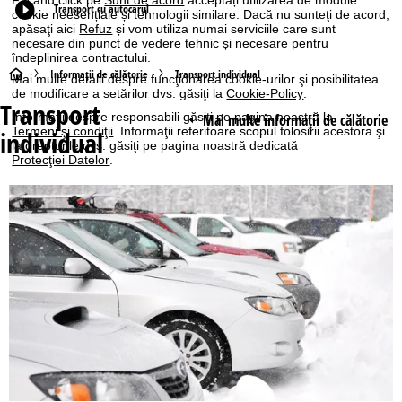
Transport cu autocarul
cookie neesențiale și tehnologii similare. Dacă nu sunteţi de acord,
apăsaţi aici
Refuz
și vom utiliza numai serviciile care sunt
necesare din punct de vedere tehnic și necesare pentru
îndeplinirea contractului.
A
Informaţii de călătorie
Transport individual
Mai multe detalii despre funcţionarea cookie-urilor şi posibilitatea
de modificare a setărilor dvs. găsiţi la
Cookie-Policy
.
Transport
c
Informaţii despre responsabili găsiţi pe pagina noastră la
Mai multe informaţii de călătorie
Termeni şi condiţii
. Informaţii referitoare scopul folosirii acestora şi
individual
la drepturile dvs. găsiţi pe pagina noastră dedicată
a
Protecţiei Datelor
.
s
Sunt de acord
ă