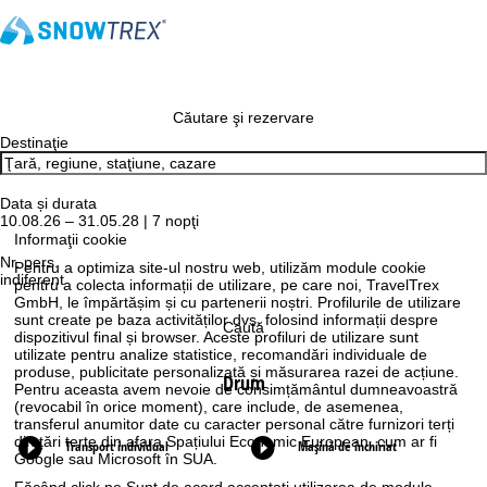
Căutare şi rezervare
Destinaţie
Data și durata
10.08.26 – 31.05.28 | 7 nopţi
Informaţii cookie
Nr. pers.
Pentru a optimiza site-ul nostru web, utilizăm module cookie
indiferent
pentru a colecta informații de utilizare, pe care noi, TravelTrex
GmbH, le împărtășim și cu partenerii noștri. Profilurile de utilizare
sunt create pe baza activităților dvs. folosind informații despre
Caută
dispozitivul final și browser. Aceste profiluri de utilizare sunt
utilizate pentru analize statistice, recomandări individuale de
produse, publicitate personalizată și măsurarea razei de acțiune.
Drum
Pentru aceasta avem nevoie de consimțământul dumneavoastră
(revocabil în orice moment), care include, de asemenea,
transferul anumitor date cu caracter personal către furnizori terți
din țări terțe din afara Spațiului Economic European, cum ar fi
Transport individual
Mașină de închiriat
Google sau Microsoft în SUA.
Făcând click pe
Sunt de acord
acceptați utilizarea de module