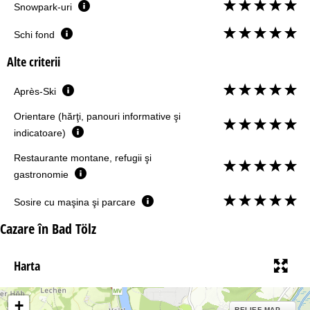
Snowpark-uri
Schi fond
Alte criterii
Après-Ski
Orientare (hărţi, panouri informative şi
indicatoare)
Restaurante montane, refugii şi
gastronomie
Sosire cu maşina şi parcare
Cazare în Bad Tölz
Harta
+
RELIEF MAP