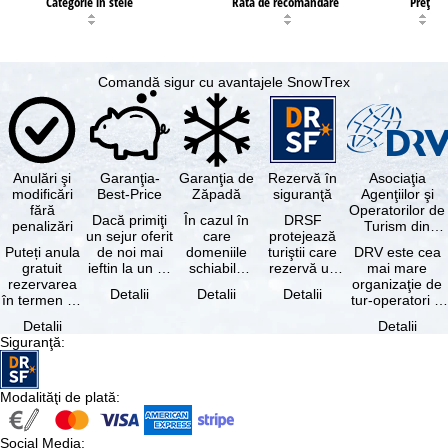
Categorie în stele
Rata de recomandare
Preţ
Comandă sigur cu avantajele SnowTrex
Anulări şi
Garanţia-
Garanţia de
Rezervă în
Asociaţia
modificări
Best-Price
Zăpadă
siguranţă
Agenţiilor şi
fără
Operatorilor de
Dacă primiţi
În cazul în
DRSF
penalizări
Turism din
un sejur oferit
care
protejează
Germania
Puteți anula
de noi mai
domeniile
turiştii care
DRV este cea
gratuit
ieftin la un alt
schiabile
rezervă un
mai mare
rezervarea
tur-operator -
incluse în
pachet turistic
organizaţie de
Detalii
Detalii
Detalii
în termen de
cu aceleaşi …
skipass-ul
sau servicii
tur-operatori şi
5 zile de la
rezervat
turistice …
agenţii de
Detalii
Detalii
data
sunt …
turism din
Siguranţă
:
rezervării, …
Germania.…
Modalităţi de plată
:
Social Media
: