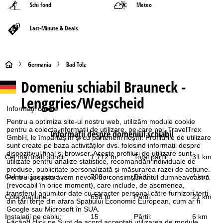
Schi fond
Meteo
Last-Minute & Deals
A
Germania
Bad Tölz
Domeniu schiabil
Brauneck -
c
Lenggries/Wegscheid
a
Informaţii cookie
Pentru a optimiza site-ul nostru web, utilizăm module cookie
s
pentru a colecta informații de utilizare, pe care noi, TravelTrex
Informaţii despre domeniul schiabil
GmbH, le împărtășim și cu partenerii noștri. Profilurile de utilizare
sunt create pe baza activităților dvs. folosind informații despre
ă
dispozitivul final și browser. Aceste profiluri de utilizare sunt
Cel mai înalt punct:
1.712 m
Total pârtii:
31 km
utilizate pentru analize statistice, recomandări individuale de
produse, publicitate personalizată și măsurarea razei de acțiune.
Cel mai jos punct:
700 m
Pârtii:
4 km
Pentru aceasta avem nevoie de consimțământul dumneavoastră
(revocabil în orice moment), care include, de asemenea,
transferul anumitor date cu caracter personal către furnizori terți
Cota staţiune:
658 m
Pârtii:
21 km
din țări terțe din afara Spațiului Economic European, cum ar fi
Google sau Microsoft în SUA.
Instalaţii pe cablu:
15
Pârtii:
6 km
Făcând click pe
Sunt de acord
acceptați utilizarea de module