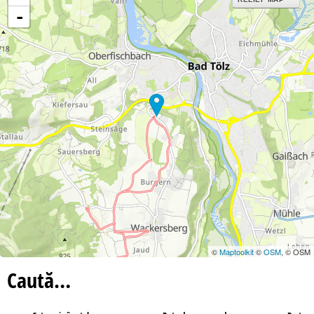
-
©
Maptoolkit
©
OSM
, © OSM
Caută…