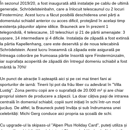
În sezonul 2019/20, a fost inaugurată altă instalație pe cablu de ultimă
generație, Schrödelsteinbahn, care a înlocuit telescaunul cu 2 locuri
Finstermünz. Acest lucru a făcut posibilă deschiderea unei părți a
domeniului schiabil anterior cu acces dificil, protejând în același timp
existența pășunilor alpine idilice. Brauneck are în prezent 1
telegondolă, 4 telescaune, 10 teleschiuri și 21 de pârtii amenajate: 3
ușoare, 14 intermediare și 4 dificile. Instalația de zăpadă a fost extinsă
la pârtia Kapellenhang, care este deservită și de noua telecabină
Schrödelstein. Acest lucru înseamnă că zăpada este asigurată pe
întreaga coborâre pe frumoasa pârtie însorită spre Finstermünzalm,
iar suprafața acoperită de zăpadă din întregul domeniu schiabil a fost
mărită la 70%!
Un punct de atracție îi așteaptă aici și pe cei mai tineri fani ai
sporturilor de iarnă: Tinerii își pot da frâu liber cu adevărat în "Villa
Lustig". Zona pentru copii are o suprafață de 20.000 m² și are chiar
propriul sistem de producere a zăpezii. La doar câțiva pași de intrarea
centrală în domeniul schiabil, copiii sunt inițiați în schi într-un mod
jucăuș. De altfel, la Brauneck puteți învăța și sub îndrumarea unei
celebrități: Michi Gerg conduce aici propria sa școală de schi.
Cu upgrade-ul la skipass-ul "Alpen Plus Holiday Card", puteți utiliza și