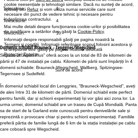
cookie neesențiale și tehnologii similare. Dacă nu sunteţi de acord,
Telecabine:
1
apăsaţi aici
Refuz
și vom utiliza numai serviciile care sunt
necesare din punct de vedere tehnic și necesare pentru
îndeplinirea contractului.
Telescaune:
4
Mai multe detalii despre funcţionarea cookie-urilor şi posibilitatea
de modificare a setărilor dvs. găsiţi la
Cookie-Policy
.
Teleschiuri:
10
Informaţii despre responsabili găsiţi pe pagina noastră la
Termeni şi condiţii
. Informaţii referitoare scopul folosirii acestora şi
Domeniu schiabil
Brauneck - Lenggries/Wegscheid
la drepturile dvs. găsiţi pe pagina noastră dedicată
Protecţiei Datelor
.
Skipass-ul "Alpen Plus" oferă acces la un total de 83 de kilometri de
pârtii și 47 de instalații pe cablu. Kilometri de pârtii sunt împărțiți în 4
domenii schiabile: Brauneck-Wegscheid, Wallberg, Spitzingsee-
Sunt de acord
Tegernsee și Sudelfeld.
În domeniul schiabil local din Lenggries, "Brauneck-Wegscheid", aveți
de ales între 31 de kilometri de pârtii. Domeniul schiabil este perfect
pentru familii, dar și schiorii experimentați își vor găsi aici zona lor. La
urma urmei, domeniul schiabil are un traseu de Cupă Mondială. Panta
sa de start de la Garland este cunoscută pentru denivelările sale și
reprezintă o provocare chiar și pentru schiorii experimentați. Familiile
preferă pârtia de familie lungă de 6 km de la stația instalației pe cablu
care coboară spre Wegscheid.