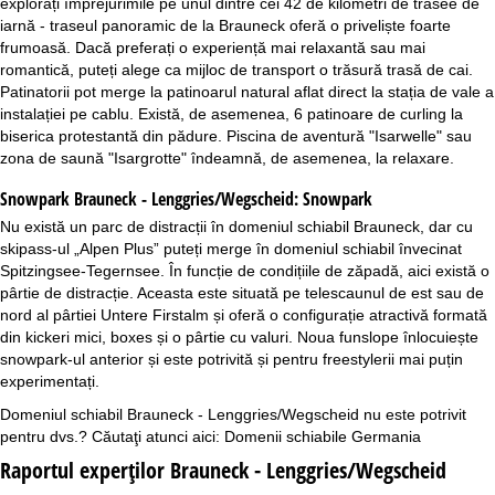
explorați împrejurimile pe unul dintre cei 42 de kilometri de trasee de
iarnă - traseul panoramic de la Brauneck oferă o priveliște foarte
frumoasă. Dacă preferați o experiență mai relaxantă sau mai
romantică, puteți alege ca mijloc de transport o trăsură trasă de cai.
Patinatorii pot merge la patinoarul natural aflat direct la stația de vale a
instalației pe cablu. Există, de asemenea, 6 patinoare de curling la
biserica protestantă din pădure. Piscina de aventură "Isarwelle" sau
zona de saună "Isargrotte" îndeamnă, de asemenea, la relaxare.
Snowpark Brauneck - Lenggries/Wegscheid:
Snowpark
Nu există un parc de distracții în domeniul schiabil Brauneck, dar cu
skipass-ul „Alpen Plus” puteți merge în domeniul schiabil învecinat
Spitzingsee-Tegernsee. În funcție de condițiile de zăpadă, aici există o
pârtie de distracție. Aceasta este situată pe telescaunul de est sau de
nord al pârtiei Untere Firstalm și oferă o configurație atractivă formată
din kickeri mici, boxes și o pârtie cu valuri. Noua funslope înlocuiește
snowpark-ul anterior și este potrivită și pentru freestylerii mai puțin
experimentați.
Domeniul schiabil Brauneck - Lenggries/Wegscheid nu este potrivit
pentru dvs.? Căutaţi atunci aici:
Domenii schiabile Germania
Raportul experţilor Brauneck - Lenggries/Wegscheid