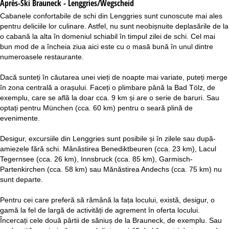
Après-Ski Brauneck - Lenggries/Wegscheid
Cabanele confortabile de schi din Lenggries sunt cunoscute mai ales
pentru deliciile lor culinare. Astfel, nu sunt neobișnuite deplasările de la
o cabană la alta în domeniul schiabil în timpul zilei de schi. Cel mai
bun mod de a încheia ziua aici este cu o masă bună în unul dintre
numeroasele restaurante.
Dacă sunteți în căutarea unei vieți de noapte mai variate, puteți merge
în zona centrală a orașului. Faceți o plimbare până la Bad Tölz, de
exemplu, care se află la doar cca. 9 km și are o serie de baruri. Sau
optați pentru München (cca. 60 km) pentru o seară plină de
evenimente.
Desigur, excursiile din Lenggries sunt posibile și în zilele sau după-
amiezele fără schi. Mănăstirea Benediktbeuren (cca. 23 km), Lacul
Tegernsee (cca. 26 km), Innsbruck (cca. 85 km), Garmisch-
Partenkirchen (cca. 58 km) sau Mănăstirea Andechs (cca. 75 km) nu
sunt departe.
Pentru cei care preferă să rămână la fața locului, există, desigur, o
gamă la fel de largă de activități de agrement în oferta locului.
Încercați cele două pârtii de săniuș de la Brauneck, de exemplu. Sau