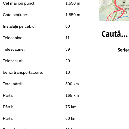
Cel mai jos punct:
1.550 m
Cota staţiune:
1.850 m
Instalaţii pe cablu:
80
Caută…
Telecabine:
11
Sorte
Telescaune:
39
Teleschiuri:
20
benzi transportatoare:
10
Total pârtii:
300 km
Pârtii:
165 km
Pârtii:
75 km
Pârtii:
60 km