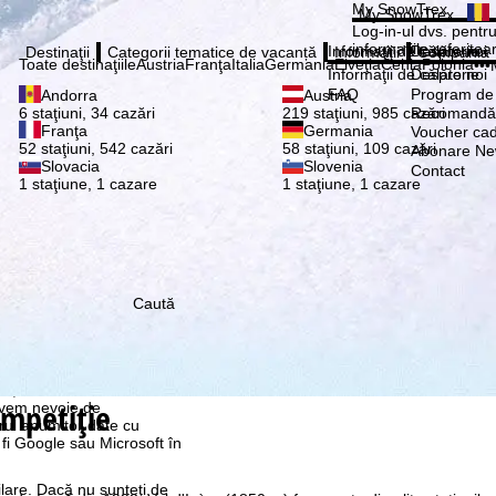
Vă ru
My SnowTrex
My SnowTrex
Abonează
Log-in-ul dvs. pentru 
informaţiile referitoa
Informaţii de călătorie
Despre noi
Destinaţii
Categorii tematice de vacanță
Informaţii
Compania
Toate destinaţiile
Austria
Franţa
Italia
Germania
Elveţia
Cehia
Polonia
•••
Informaţii de călătorie
Despre noi
FAQ
Program de a
Andorra
Austria
Recomandă 
6 staţiuni, 34 cazări
219 staţiuni, 985 cazări
Franţa
Germania
Voucher ca
52 staţiuni, 542 cazări
58 staţiuni, 109 cazări
Abonare New
Slovacia
Slovenia
Contact
1 staţiune, 1 cazare
1 staţiune, 1 cazare
Caută
re, pe care noi, TravelTrex
 dvs. folosind informații
tice, recomandări
ompetiţie
 avem nevoie de
rul anumitor date cu
 fi Google sau Microsoft în
ilare. Dacă nu sunteţi de