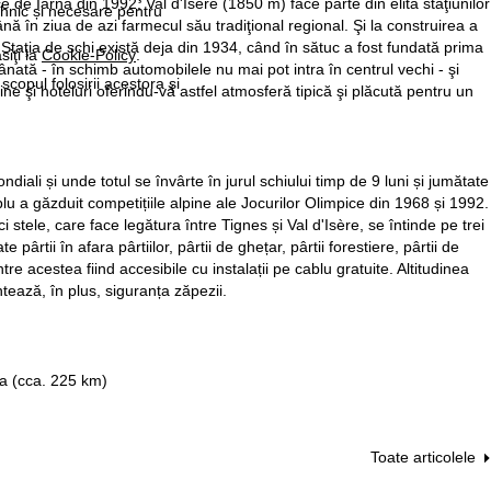
ce de Iarnă din 1992, Val d'Isère (1850 m) face parte din elita staţiunilor
ehnic și necesare pentru
ână în ziua de azi farmecul său tradiţional regional. Şi la construirea a
 Staţia de schi există deja din 1934, când în sătuc a fost fundată prima
siţi la
Cookie-Policy
.
rânată - în schimb automobilele nu mai pot intra în centrul vechi - şi
 scopul folosirii acestora şi
 şi hoteluri oferindu-vă astfel atmosferă tipică şi plăcută pentru un
iali și unde totul se învârte în jurul schiului timp de 9 luni și jumătate
ablu a găzduit competițiile alpine ale Jocurilor Olimpice din 1968 și 1992.
tele, care face legătura între Tignes și Val d'Isère, se întinde pe trei
ârtii în afara pârtiilor, pârtii de ghețar, pârtii forestiere, pârtii de
e acestea fiind accesibile cu instalații pe cablu gratuite. Altitudinea
ntează, în plus, siguranța zăpezii.
a (cca. 225 km)
Toate articolele