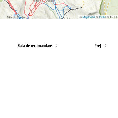
©
Maptoolkit
©
OSM
, © OSM
Rata de recomandare
Preţ