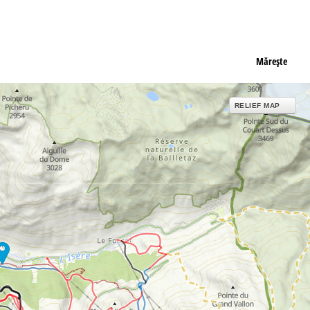
Măreşte
RELIEF MAP