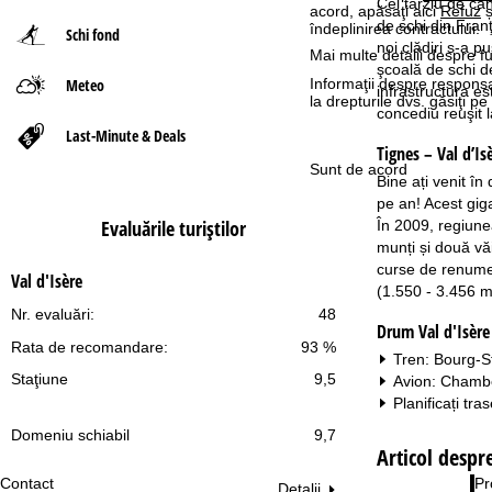
Cel târziu de cân
acord, apăsaţi aici
Refuz
ș
de schi din Franţ
îndeplinirea contractului.
Schi fond
ă
noi clădiri s-a p
Mai multe detalii despre fu
şcoală de schi de
Meteo
Informaţii despre responsa
infrastructura e
la drepturile dvs. găsiţi 
concediu reuşit 
Last-Minute & Deals
Tignes – Val d’Is
Sunt de acord
Bine ați venit în
pe an! Acest giga
Evaluările turiştilor
În 2009, regiunea
munți și două văi 
curse de renume m
Val d'Isère
(1.550 - 3.456 me
Nr. evaluări:
48
Drum Val d'Isère
Rata de recomandare:
93 %
Tren: Bourg-S
Staţiune
9,5
Avion: Chambé
Planificați tra
Domeniu schiabil
9,7
Articol despre
Contact
Pr
Detalii