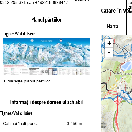
0312 295 321 sau +4922188828447
Lu
Vi
Cazare în Val 
Sâ
Planul pârtiilor
Harta
Tignes/Val d'Isère
+
-
Co
Măreşte planul pârtiilor
Informaţii despre domeniul schiabil
Tignes/Val d'Isère
Cel mai înalt punct:
3.456 m