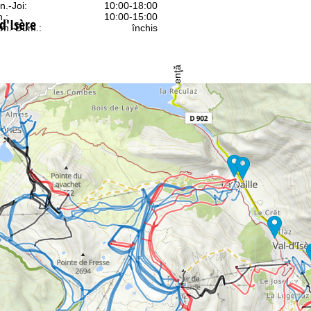
n.-Joi:
10:00-18:00
n.:
10:00-15:00
d'Isère
m.-Dum.:
închis
Asistenţă
ntact