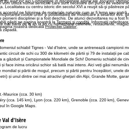
d au avut loc aici Competiţiile în disciplinele alpine ale Jocurilor Olimpi
i vom utiliza numai serviciile care sunt necesare din punct de vedere t
a. Localitatea cu centru istoric din secolul XVI a reuşit să-şi păstreze p
us accentul pe folosirea de materiale naturale cum ar fi lemn sau piatră.
ncţionarea cookie-urilor şi posibilitatea de modificare a setărilor dvs. gă
 pionierii disciplinei şi a fost deschis. De atunci dezvoltarea nu a fost f
bili găsiţi pe pagina noastră la
Termeni şi condiţii
. Informaţii referitoare
ste mai bună de la an la an cu numeroase cafenele, restaurante, magazine
pe pagina noastră dedicată
Protecţiei Datelor
.
la zăpadă.
ère
 domeniul schiabil Tignes - Val d'Isère, unde se antrenează campionii mond
ntic circuit de schi cu 300 de kilometri de pârtii și 79 de instalații pe c
 a găzduit și Campionatele Mondiale de Schi! Domeniu schiabil de cinci s
și face inima oricărui schior să bată mai intens. Aici veți găsi nenumărate p
ondial și pârtii de mogul, precum și pârtii pentru începători, unele dintr
tri) și unul dintre cei mai atractivi ghețari din Alpi, Grande Motte, gara
t.-Maurice (cca. 30 km)
ry (cca. 145 km), Lyon (cca. 220 km), Grenoble (cca. 220 km), Genev
seul în
Google Maps
.
 Val d'Isère
ogram de lucru