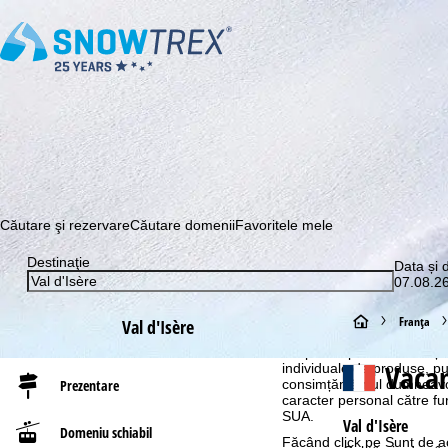
Abonaţi-vă la newsletter-ul nostru și aflați printre primii c
Căutare şi rezervare
Căutare domenii
Favoritele mele
Destinaţie
Data și 
07.08.26
Informaţii cookie
Pentru a optimiza site-ul n
A
Franţa
Val d'Isère
GmbH, le împărtășim și cu pa
despre dispozitivul final și
c
Vacan
individuale de produse, p
consimțământul dumneavoas
Prezentare
caracter personal către fur
a
SUA.
Val d'Isère
Domeniu schiabil
Făcând click pe
Sunt de a
s