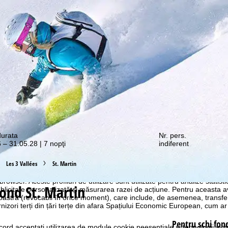
e promoții vă așteaptă!
durata
Nr. pers.
 – 31.05.28 | 7 nopţi
indiferent
Les 3 Vallées
St. Martin
ostru web, utilizăm module cookie pentru a colecta informații de utiliza
rtenerii noștri. Profilurile de utilizare sunt create pe baza activităților
 browser. Aceste profiluri de utilizare sunt utilizate pentru analize statis
fond St. Martin
ublicitate personalizată și măsurarea razei de acțiune. Pentru aceasta
tră (revocabil în orice moment), care include, de asemenea, transfe
nizori terți din țări terțe din afara Spațiului Economic European, cum ar
Pentru schi fon
cord
acceptați utilizarea de module cookie neesențiale și tehnologii sim