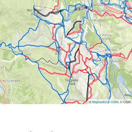
©
Maptoolkit
©
OSM
, © OSM