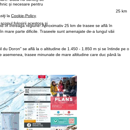
ehnic și necesare pentru
25 km
siţi la
Cookie-Policy
.
 scopul folosirii acestora şi
nd în întreaga regiune! Aproximativ 25 km de trasee se află în
 în mare parte dificile. Traseele sunt amenajate de-a lungul văii
l du Doron" se află la o altitudine de 1.450 - 1.850 m și se întinde pe o
 de asemenea, trasee minunate de mare altitudine care duc până la