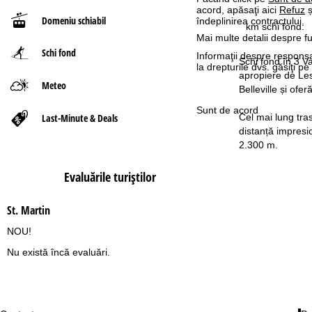
acord, apăsaţi aici
Refuz
ș
Domeniu schiabil
îndeplinirea contractului.
ă
km schi fond:
Mai multe detalii despre fu
Schi fond
Informaţii despre responsa
Schi fond în 3 V
la drepturile dvs. găsiţi 
apropiere de Les 
Meteo
Belleville și ofer
Sunt de acord
Last-Minute & Deals
Cel mai lung tras
distanță impresi
2.300 m.
Evaluările turiştilor
St. Martin
NOU!
Nu există încă evaluări.