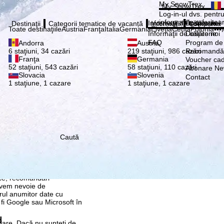
Vă ru
My SnowTrex
My SnowTrex
Abonează
Log-in-ul dvs. pentru 
informaţiile referitoa
Informaţii de călătorie
Despre noi
Destinaţii
Categorii tematice de vacanță
Informaţii
Compania
Toate destinaţiile
Austria
Franţa
Italia
Germania
Elveţia
Cehia
Polonia
•••
Informaţii de călătorie
Despre noi
FAQ
Program de a
Andorra
Austria
Recomandă 
6 staţiuni, 34 cazări
219 staţiuni, 986 cazări
Franţa
Germania
Voucher ca
52 staţiuni, 543 cazări
58 staţiuni, 110 cazări
Abonare New
Slovacia
Slovenia
Contact
1 staţiune, 1 cazare
1 staţiune, 1 cazare
Caută
re, pe care noi, TravelTrex
 dvs. folosind informații
tice, recomandări
 avem nevoie de
rul anumitor date cu
 fi Google sau Microsoft în
d
ilare. Dacă nu sunteţi de