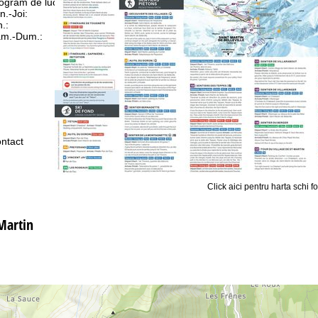
ogram de lucru
n.-Joi:
10:00-18:00
n.:
10:00-15:00
m.-Dum.:
închis
Asistenţă
ntact
Click aici pentru harta schi f
 Martin