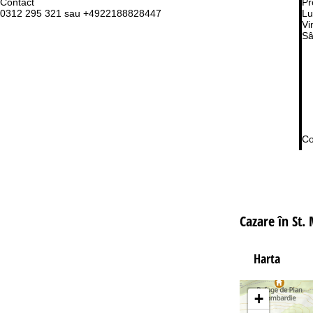
Contact
Pr
0312 295 321 sau +4922188828447
Lu
Vi
Sâ
Co
Cazare în St.
Harta
+