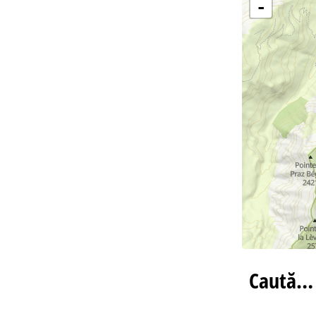
-
Caută…