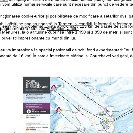
i vom utiliza numai serviciile care sunt necesare din punct de vedere t
ncţionarea cookie-urilor şi posibilitatea de modificare a setărilor dvs. gă
bili găsiţi pe pagina noastră la
Termeni şi condiţii
. Informaţii referitoare
allées? Nici o problemă! Există aproximativ 119 km de trasee de schi fo
pe pagina noastră dedicată
Protecţiei Datelor
.
Menuires, la o altitudine cuprinsă între 1.450 și 1.850 de metri și sunt
ă priveliști impresionante cu munții din jur.
eu va impresiona în special pasionații de schi fond experimentați: "Au fi
onantă de 16 km! În satele învecinate Méribel și Courchevel veți găsi,