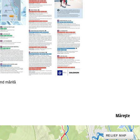
ond mărită
Măreşte
RELIEF MAP