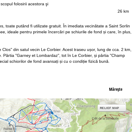
 scopul folosirii acestora şi
26 km
s, toate putând fi utilizate gratuit. În imediata vecinătate a Saint Sorlin
e, ideale pentru primele încercări pe schiurile de fond și care, în plus,
Le Clos" din satul vecin Le Corbier. Acest traseu ușor, lung de cca. 2 km,
ce. Pârtia "Garney et Lombardaz", tot în Le Corbier, și pârtia "Champ
al schiorilor de fond avansați și cu o condiție fizică bună.
Măreşte
RELIEF MAP