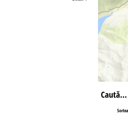
Caută…
Sorte