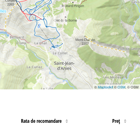
©
Maptoolkit
©
OSM
, © OSM
Rata de recomandare
Preţ