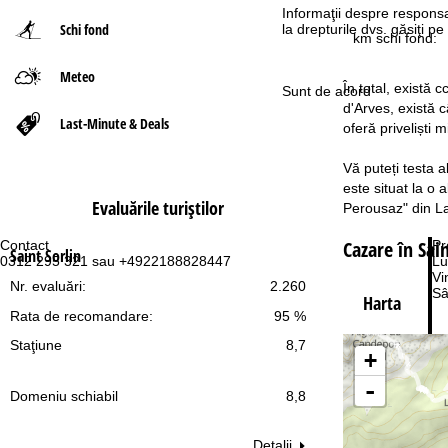
Informaţii despre responsa
Schi fond
la drepturile dvs. găsiţi 
ă
km schi fond:
Meteo
În total, există 
Sunt de acord
d'Arves, există c
Last-Minute & Deals
oferă priveliști 
Vă puteți testa a
este situat la o 
Evaluările turiştilor
Perousaz" din La
Cazare în Sain
Contact
Pr
Saint Sorlin
0312 295 321 sau +4922188828447
Lu
Vi
Nr. evaluări:
2.260
Sâ
Harta
Rata de recomandare:
95 %
Staţiune
8,7
+
-
Domeniu schiabil
8,8
Co
Detalii