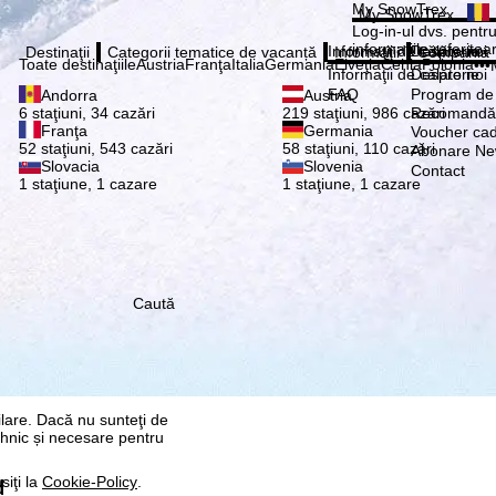
Vă ru
My SnowTrex
My SnowTrex
Abonează
Log-in-ul dvs. pentru 
informaţiile referitoa
Informaţii de călătorie
Despre noi
Destinaţii
Categorii tematice de vacanță
Informaţii
Compania
Toate destinaţiile
Austria
Franţa
Italia
Germania
Elveţia
Cehia
Polonia
•••
Informaţii de călătorie
Despre noi
FAQ
Program de a
Andorra
Austria
Recomandă 
6 staţiuni, 34 cazări
219 staţiuni, 986 cazări
Franţa
Germania
Voucher ca
52 staţiuni, 543 cazări
58 staţiuni, 110 cazări
Abonare New
Slovacia
Slovenia
Contact
1 staţiune, 1 cazare
1 staţiune, 1 cazare
re, pe care noi, TravelTrex
 dvs. folosind informații
Caută
tice, recomandări
 avem nevoie de
rul anumitor date cu
 fi Google sau Microsoft în
ilare. Dacă nu sunteţi de
ehnic și necesare pentru
siţi la
Cookie-Policy
.
d