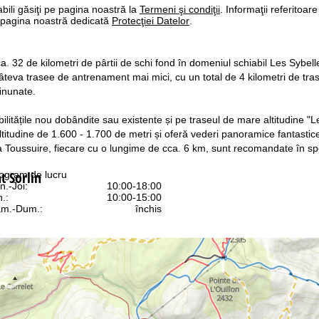
bili găsiţi pe pagina noastră la
Termeni şi condiţii
. Informaţii referitoare
pe pagina noastră dedicată
Protecţiei Datelor
.
cca. 32 de kilometri de pârtii de schi fond în domeniul schiabil Les Sybelle
âteva trasee de antrenament mai mici, cu un total de 4 kilometri de trase
minunate.
bilitățile nou dobândite sau existente și pe traseul de mare altitudine "
altitudine de 1.600 - 1.700 de metri și oferă vederi panoramice fantasti
 Toussuire, fiecare cu o lungime de cca. 6 km, sunt recomandate în speci
t Sorlin
ogram de lucru
n.-Joi:
10:00-18:00
n.:
10:00-15:00
m.-Dum.:
închis
Asistenţă
ntact