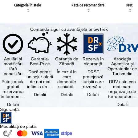
Categorie în stele
Rata de recomandare
Preţ
Comandă sigur cu avantajele SnowTrex
Anulări şi
Garanţia-
Garanţia de
Rezervă în
Asociaţia
modificări
Best-Price
Zăpadă
siguranţă
Agenţiilor şi
fără
Operatorilor de
Dacă primiţi
În cazul în
DRSF
penalizări
Turism din
un sejur oferit
care
protejează
Germania
Puteți anula
de noi mai
domeniile
turiştii care
DRV este cea
gratuit
ieftin la un alt
schiabile
rezervă un
mai mare
rezervarea
tur-operator -
incluse în
pachet turistic
organizaţie de
Detalii
Detalii
Detalii
în termen de
cu aceleaşi …
skipass-ul
sau servicii
tur-operatori şi
5 zile de la
rezervat
turistice …
agenţii de
Detalii
Detalii
data
sunt …
turism din
Siguranţă
:
rezervării, …
Germania.…
Modalităţi de plată
: