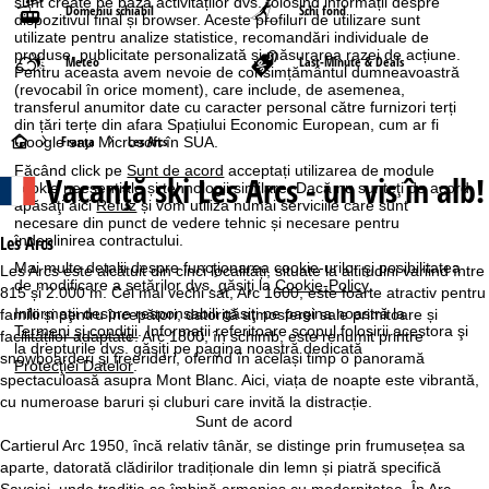
sunt create pe baza activităților dvs. folosind informații despre
Domeniu schiabil
Schi fond
dispozitivul final și browser. Aceste profiluri de utilizare sunt
utilizate pentru analize statistice, recomandări individuale de
produse, publicitate personalizată și măsurarea razei de acțiune.
Meteo
Last-Minute & Deals
Pentru aceasta avem nevoie de consimțământul dumneavoastră
(revocabil în orice moment), care include, de asemenea,
transferul anumitor date cu caracter personal către furnizori terți
din țări terțe din afara Spațiului Economic European, cum ar fi
A
Franţa
Les Arcs
Google sau Microsoft în SUA.
Făcând click pe
Sunt de acord
acceptați utilizarea de module
Vacanță ski
Les Arcs - un vis în alb!
c
cookie neesențiale și tehnologii similare. Dacă nu sunteţi de acord,
apăsaţi aici
Refuz
și vom utiliza numai serviciile care sunt
necesare din punct de vedere tehnic și necesare pentru
a
Les Arcs
îndeplinirea contractului.
Mai multe detalii despre funcţionarea cookie-urilor şi posibilitatea
Les Arcs este alcătuit din cinci localități, situate la altitudini variind între
s
de modificare a setărilor dvs. găsiţi la
Cookie-Policy
.
815 și 2.000 m. Cel mai vechi sat, Arc 1600, este foarte atractiv pentru
Informaţii despre responsabili găsiţi pe pagina noastră la
familii și pentru începători, datorită atmosferei sale primitoare și
ă
Termeni şi condiţii
. Informaţii referitoare scopul folosirii acestora şi
facilităților adaptate. Arc 1800, în schimb, este renumit printre
la drepturile dvs. găsiţi pe pagina noastră dedicată
snowboarderi și freerideri, oferind în același timp o panoramă
Protecţiei Datelor
.
spectaculoasă asupra Mont Blanc. Aici, viața de noapte este vibrantă,
cu numeroase baruri și cluburi care invită la distracție.
Sunt de acord
Cartierul Arc 1950, încă relativ tânăr, se distinge prin frumusețea sa
aparte, datorată clădirilor tradiționale din lemn și piatră specifică
Savoiei, unde tradiția se îmbină armonios cu modernitatea. În Arc