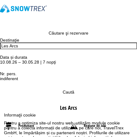
Căutare şi rezervare
Destinaţie
Data și durata
10.08.26 – 30.05.28 | 7 nopţi
Nr. pers.
indiferent
Caută
Les Arcs
Informaţii cookie
Pentru a optimiza site-ul nostru web, utilizăm module cookie
Prezentare
Regiune de schi
pentru a colecta informații de utilizare, pe care noi, TravelTrex
GmbH, le împărtășim și cu partenerii noștri. Profilurile de utilizare