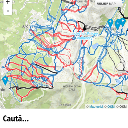
+
RELIEF MAP
-
18
©
Maptoolkit
©
OSM
, © OSM
Caută…