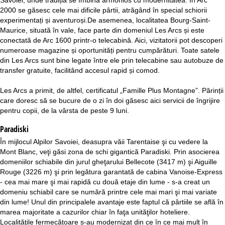
2000 se găsesc cele mai dificile pârtii, atrăgând în special schiorii
experimentați și aventuroși.De asemenea, localitatea Bourg-Saint-
Maurice, situată în vale, face parte din domeniul Les Arcs și este
conectată de Arc 1600 printr-o telecabină. Aici, vizitatorii pot descoperi
numeroase magazine și oportunități pentru cumpărături. Toate satele
din Les Arcs sunt bine legate între ele prin telecabine sau autobuze de
transfer gratuite, facilitând accesul rapid și comod.
Les Arcs a primit, de altfel, certificatul „Famille Plus Montagne”. Părinții
care doresc să se bucure de o zi în doi găsesc aici servicii de îngrijire
pentru copii, de la vârsta de peste 9 luni.
Paradiski
În mijlocul Alpilor Savoiei, deasupra văii Tarentaise şi cu vedere la
Mont Blanc, veţi găsi zona de schi gigantică Paradiski. Prin asocierea
domeniilor schiabile din jurul gheţarului Bellecote (3417 m) şi Aiguille
Rouge (3226 m) şi prin legătura garantată de cabina Vanoise-Express
- cea mai mare şi mai rapidă cu două etaje din lume - s-a creat un
domeniu schiabil care se numără printre cele mai mari şi mai variate
din lume! Unul din principalele avantaje este faptul că pârtiile se află în
marea majoritate a cazurilor chiar în faţa unităţilor hoteliere.
Localităţile fermecătoare s-au modernizat din ce în ce mai mult în