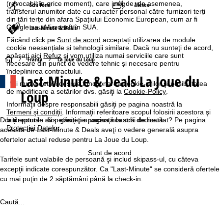
(revocabil în orice moment), care include, de asemenea,
Schi fond
Meteo
transferul anumitor date cu caracter personal către furnizori terți
din țări terțe din afara Spațiului Economic European, cum ar fi
Google sau Microsoft în SUA.
Last-Minute & Deals
Făcând click pe
Sunt de acord
acceptați utilizarea de module
cookie neesențiale și tehnologii similare. Dacă nu sunteţi de acord,
apăsaţi aici
Refuz
și vom utiliza numai serviciile care sunt
A
Franţa
La Joue du Loup
necesare din punct de vedere tehnic și necesare pentru
îndeplinirea contractului.
Last-Minute & Deals La Joue du
c
Mai multe detalii despre funcţionarea cookie-urilor şi posibilitatea
Loup
de modificare a setărilor dvs. găsiţi la
Cookie-Policy
.
a
Informaţii despre responsabili găsiţi pe pagina noastră la
Termeni şi condiţii
. Informaţii referitoare scopul folosirii acestora şi
s
la drepturile dvs. găsiţi pe pagina noastră dedicată
Doriţi spontan să petreceţi o vacanţă la schi de neuitat? Pe pagina
Protecţiei Datelor
.
aceasta de Last-Minute & Deals aveţi o vedere generală asupra
ă
ofertelor actual reduse pentru La Joue du Loup.
Sunt de acord
Tarifele sunt valabile de persoană şi includ skipass-ul, cu câteva
excepţii indicate corespunzător. Ca "Last-Minute" se consideră ofertele
cu mai puţin de 2 săptămâni până la check-in.
Caută...