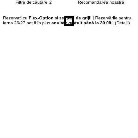
Filtre de căutare
2
Rezervați cu
Flex-Option
și
scăpați de griji
! | Rezervările pentru
iarna 26/27 pot fi în plus
anulate gratuit până la 30.09.
!
(Detalii)