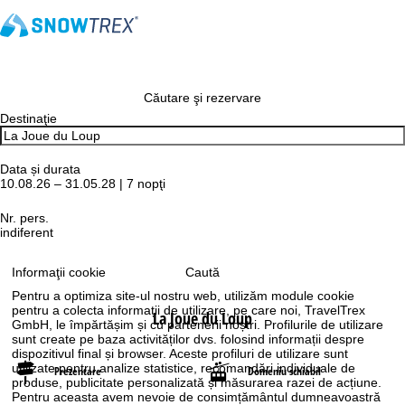
Căutare şi rezervare
Destinaţie
Data și durata
10.08.26 – 31.05.28 | 7 nopţi
Nr. pers.
indiferent
Caută
Informaţii cookie
Pentru a optimiza site-ul nostru web, utilizăm module cookie
pentru a colecta informații de utilizare, pe care noi, TravelTrex
La Joue du Loup
GmbH, le împărtășim și cu partenerii noștri. Profilurile de utilizare
sunt create pe baza activităților dvs. folosind informații despre
dispozitivul final și browser. Aceste profiluri de utilizare sunt
utilizate pentru analize statistice, recomandări individuale de
Prezentare
Domeniu schiabil
produse, publicitate personalizată și măsurarea razei de acțiune.
Pentru aceasta avem nevoie de consimțământul dumneavoastră