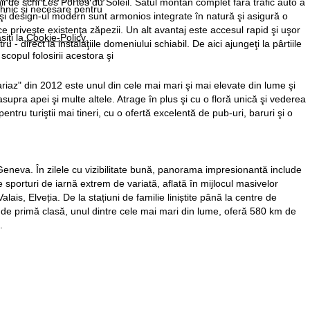
i de schi Les Portes du Soleil. Satul montan complet fără trafic auto a
ehnic și necesare pentru
a şi design-ul modern sunt armonios integrate în natură şi asigură o
 priveşte existenţa zăpezii. Un alt avantaj este accesul rapid şi uşor
siţi la
Cookie-Policy
.
 - direct la instalaţiile domeniului schiabil. De aici ajungeţi la pârtiile
 scopul folosirii acestora şi
quariaz" din 2012 este unul din cele mai mari şi mai elevate din lume şi
upra apei şi multe altele. Atrage în plus şi cu o floră unică şi vederea
ntru turiştii mai tineri, cu o ofertă excelentă de pub-uri, baruri şi o
 Geneva. În zilele cu vizibilitate bună, panorama impresionantă include
porturi de iarnă extrem de variată, aflată în mijlocul masivelor
ais, Elveția. De la stațiuni de familie liniștite până la centre de
bil de primă clasă, unul dintre cele mai mari din lume, oferă 580 km de
.