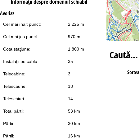
Informaţii despre domeniul schiabil
Avoriaz
Cel mai înalt punct:
2.225 m
Cel mai jos punct:
970 m
Cota staţiune:
1.800 m
Caută…
Instalaţii pe cablu:
35
Sorte
Telecabine:
3
Telescaune:
18
Teleschiuri:
14
Total pârtii:
53 km
Pârtii:
30 km
Pârtii:
16 km