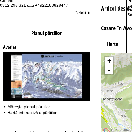
Contact
Pr
0312 295 321 sau +4922188828447
Lu
Articol despr
Vi
Detalii
Sâ
Cazare în Avo
Planul pârtiilor
Harta
Avoriaz
Co
+
-
Măreşte planul pârtiilor
Hartă interactivă a pârtiilor