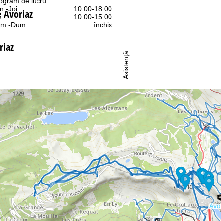
ogram de lucru
n.-Joi:
10:00-18:00
e Avoriaz
n.:
10:00-15:00
m.-Dum.:
închis
riaz
Asistenţă
ntact