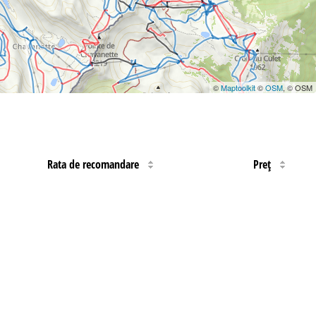
©
Maptoolkit
©
OSM
, © OSM
Rata de recomandare
Preţ