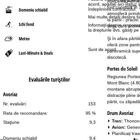
Aşezarea Avoriaz
acord, apăsaţi aici
Refuz
ș
fost construit în
îndeplinirea contractului.
Domeniu schiabil
ă
atmosferă primit
Mai multe detalii despre fu
la pârtii - pract
Schi fond
Informaţii despre responsa
largi, care promi
la drepturile dvs. găsiţi 
Meteo
Şi în afara pârti
oferă zone pentru
Sunt de acord
panoramică superb
Last-Minute & Deals
discotecă.
Portes du Soleil
Regiunea Portes d
Evaluările turiştilor
Mont Blanc (4.80
montane abrupte, 
Avoriaz
distracție pline 
pârtii, cu zăpadă 
Nr. evaluări:
153
Drum Avoriaz
Rata de recomandare:
95 %
Tren:
Thonon-
Staţiune
9,3
Avion:
Geneva
Planificați tra
Domeniu schiabil
9,4