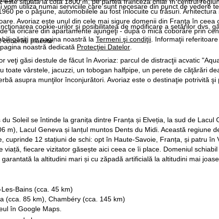
 este situată la cota 1800 m, pe partea franceză chiar în centrul regiuni
i vom utiliza numai serviciile care sunt necesare din punct de vedere t
 1960 pe o păşune, automobilele au fost înlocuite cu trăsuri. Arhitectur
oare. Avoriaz este unul din cele mai sigure domenii din Franţa în ceea ce
ncţionarea cookie-urilor şi posibilitatea de modificare a setărilor dvs. gă
ic de la oricare din apartamente ajungeţi - după o mică coborâre prin centru
bili găsiţi pe pagina noastră la
Termeni şi condiţii
. Informaţii referitoare
t coborâri plăcute.
pe pagina noastră dedicată
Protecţiei Datelor
.
ilor veţi găsi destule de făcut în Avoriaz: parcul de distracţii acvatic "A
 toate vârstele, jacuzzi, un tobogan halfpipe, un perete de căţărări deas
ă asupra munţilor înconjurători. Avoriaz este o destinaţie potrivită şi pe
u Soleil se întinde la granița dintre Franța și Elveția, la sud de Lacul
6 m), Lacul Geneva și lanțul muntos Dents du Midi. Această regiune de s
cuprinde 12 stațiuni de schi: opt în Haute-Savoie, Franța, și patru în Val
de viață, fiecare vizitator găsește aici ceea ce îi place. Domeniul schia
garantată la altitudini mari și cu zăpadă artificială la altitudini mai joase
Les-Bains (cca. 45 km)
 (cca. 85 km), Chambéry (cca. 145 km)
seul în
Google Maps
.