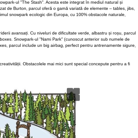
snowpark-ul "The Stash". Acesta este integrat în mediul natural și
zat de Burton, parcul oferă o gamă variată de elemente – tables, jibs,
 primul snowpark ecologic din Europa, cu 100% obstacole naturale,
iderii avansați. Cu niveluri de dificultate verde, albastru și roșu, parcul
 și boxes. Snowpark-ul "Nami Park" (cunoscut anterior sub numele de
 boxes, parcul include un big airbag, perfect pentru antrenamente sigure,
 creativității. Obstacolele mai mici sunt special concepute pentru a fi