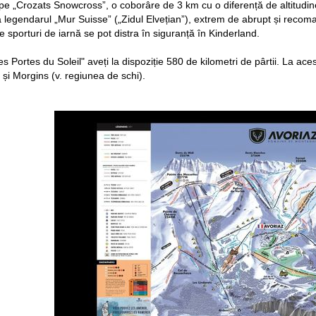
pe „Crozats Snowcross”, o coborâre de 3 km cu o diferență de altitudin
 legendarul „Mur Suisse” („Zidul Elvețian”), extrem de abrupt și recoman
de sporturi de iarnă se pot distra în siguranță în Kinderland.
s Portes du Soleil" aveți la dispoziție 580 de kilometri de pârtii. La ace
 și Morgins (v. regiunea de schi).