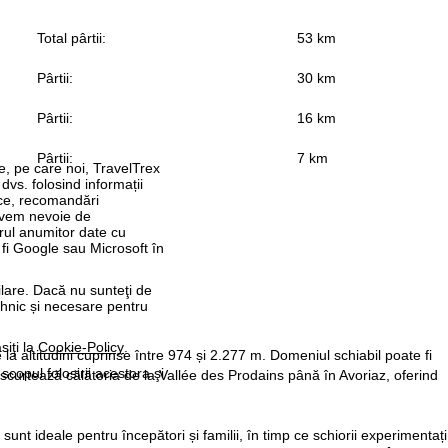
Total pârtii:
53 km
Pârtii:
30 km
Pârtii:
16 km
Pârtii:
7 km
re, pe care noi, TravelTrex
 dvs. folosind informații
tice, recomandări
 avem nevoie de
rul anumitor date cu
 fi Google sau Microsoft în
ilare. Dacă nu sunteţi de
ehnic și necesare pentru
siţi la
Cookie-Policy
.
e la altitudini cuprinse între 974 și 2.277 m. Domeniul schiabil poate fi
 scopul folosirii acestora şi
 scurtează călătoria de la Vallée des Prodains până în Avoriaz, oferind
sunt ideale pentru începători și familii, în timp ce schiorii experimentați