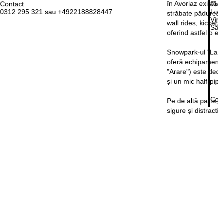
în Avoriaz există
Contact
Pr
0312 295 321 sau +4922188828447
Lu
străbate pădurea
Vi
wall rides, kick
Sâ
oferind astfel o
Snowpark-ul "La C
oferă echipament
"Arare") este ded
și un mic half-pi
Co
Pe de altă parte,
sigure și distract