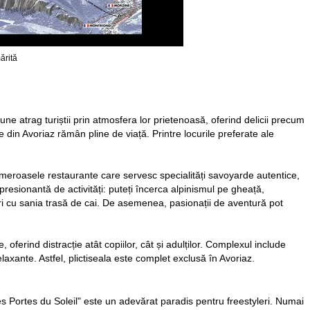
ărită
e atrag turiștii prin atmosfera lor prietenoasă, oferind delicii precum
ile din Avoriaz rămân pline de viață. Printre locurile preferate ale
umeroasele restaurante care servesc specialități savoyarde autentice,
presionantă de activități: puteți încerca alpinismul pe gheață,
ări cu sania trasă de cai. De asemenea, pasionații de aventură pot
ferind distracție atât copiilor, cât și adulților. Complexul include
axante. Astfel, plictiseala este complet exclusă în Avoriaz.
s Portes du Soleil" este un adevărat paradis pentru freestyleri. Numai