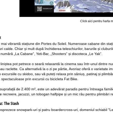
Click aici pentru harta m
z
 mai vibrantă stațiune din Portes du Soleil. Numeroase cabane din stațiun
uturi calde. Chiar și mult după închiderea teleschiurilor, barurile și clubur
e numără „La Cabane”, Yeti-Bar, „Shooters” și discoteca „Le Yak”.
 liniștea pot petrece o seară relaxantă la cinema sau într-unul dintre n
 raclette. Ca alternativă la o zi pe pârtie, Avoriaz oferă o varietate im
 excursiile cu skidoo, sau vă puteți relaxa prin săniuș, patinaj și plimb
 spectaculoase prin excursii cu bicicleta Fat Bike.
suprafață de 2.400 m², este un adevărat paradis pentru întreaga familie, o
 recreere, jacuzzi, un tobogan halfpipe și un mic râu pentru plimbări rel
az:
The Stash
nsprezece snowpark-uri și patru boardercross-uri, domeniul schiabil "Le