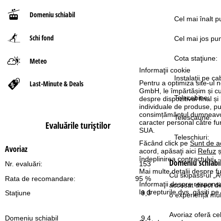
Domeniu schiabil
ă
Cel mai înalt p
Schi fond
Cel mai jos pun
Cota staţiune:
Meteo
Informaţii cookie
Instalaţii pe ca
Last-Minute & Deals
Pentru a optimiza site-ul n
GmbH, le împărtășim și cu pa
Telecabine:
despre dispozitivul final și
individuale de produse, p
consimțământul dumneavoas
Telescaune:
caracter personal către fur
Evaluările turiştilor
SUA.
Teleschiuri:
Făcând click pe
Sunt de a
Avoriaz
acord, apăsaţi aici
Refuz
ș
îndeplinirea contractului.
Domeniu schiabi
Nr. evaluări:
153
Mai multe detalii despre fu
Cu skipass-ul „Av
Rata de recomandare:
95 %
Informaţii despre responsa
accesat direct d
la drepturile dvs. găsiţi 
Staţiune
9,3
o experiență mul
Avoriaz oferă cel
Domeniu schiabil
9,4