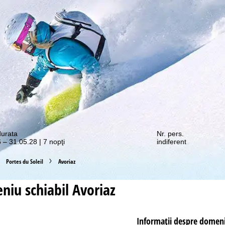
e promoții vă așteaptă!
durata
Nr. pers.
 – 31.05.28 | 7 nopţi
indiferent
Portes du Soleil
Avoriaz
niu schiabil
Avoriaz
Informaţii despre domeni