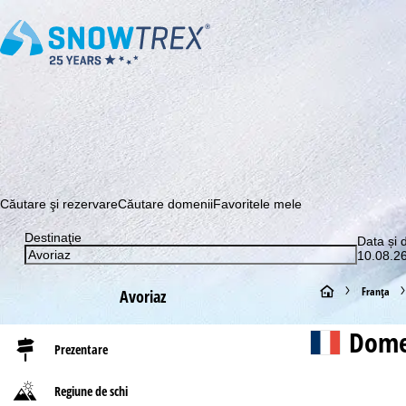
Abonaţi-vă la newsletter-ul nostru și aflați printre primii c
Căutare şi rezervare
Căutare domenii
Favoritele mele
Destinaţie
Data și 
10.08.26
A
Franţa
Avoriaz
c
Dome
Prezentare
a
Regiune de schi
s