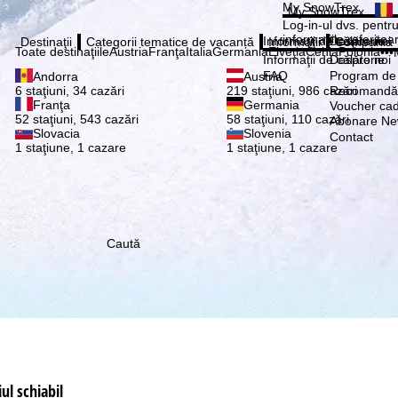
Vă ru
My SnowTrex
My SnowTrex
Abonează
Log-in-ul dvs. pentru 
informaţiile referitoa
Informaţii de călătorie
Despre noi
Destinaţii
Categorii tematice de vacanță
Informaţii
Compania
Toate destinaţiile
Austria
Franţa
Italia
Germania
Elveţia
Cehia
Polonia
•••
Informaţii de călătorie
Despre noi
FAQ
Program de a
Andorra
Austria
Recomandă 
6 staţiuni, 34 cazări
219 staţiuni, 986 cazări
Franţa
Germania
Voucher ca
52 staţiuni, 543 cazări
58 staţiuni, 110 cazări
Abonare New
Slovacia
Slovenia
Contact
1 staţiune, 1 cazare
1 staţiune, 1 cazare
Caută
ul schiabil