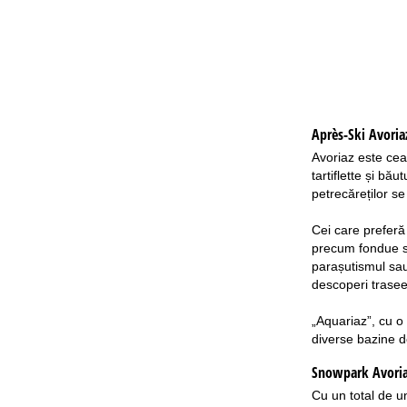
Après-Ski Avoria
Avoriaz este cea
tartiflette și bă
petrecăreților s
Cei care preferă
precum fondue sau
parașutismul sau
descoperi trasee
„Aquariaz”, cu o 
diverse bazine de
Snowpark Avori
Cu un total de u