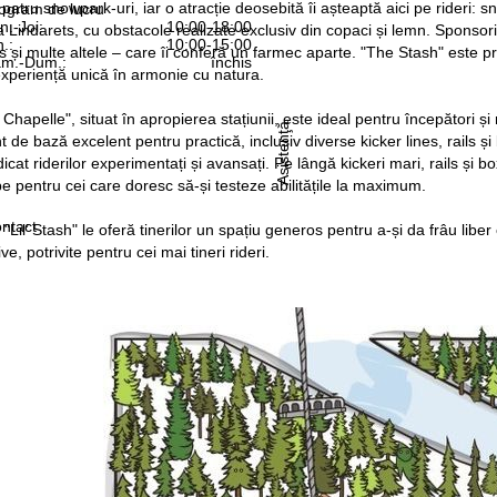
 patru snowpark-uri, iar o atracție deosebită îi așteaptă aici pe rideri: 
ogram de lucru
n.-Joi:
10:00-18:00
 Lindarets, cu obstacole realizate exclusiv din copaci și lemn. Sponsori
n.:
10:00-15:00
ers și multe altele – care îi conferă un farmec aparte. "The Stash" este
m.-Dum.:
închis
 experiență unică în armonie cu natura.
hapelle", situat în apropierea stațiunii, este ideal pentru începători și r
Asistenţă
 de bază excelent pentru practică, inclusiv diverse kicker lines, rails
icat riderilor experimentați și avansați. Pe lângă kickeri mari, rails și
pe pentru cei care doresc să-și testeze abilitățile la maximum.
ntact
 "Lil’ Stash" le oferă tinerilor un spațiu generos pentru a-și da frâu liber
ive, potrivite pentru cei mai tineri rideri.