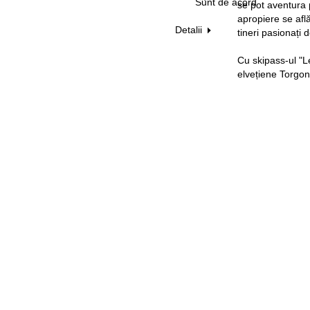
Sunt de acord
se pot aventura 
apropiere se află
Detalii
tineri pasionați 
Cu skipass-ul "Le
elvețiene Torgon