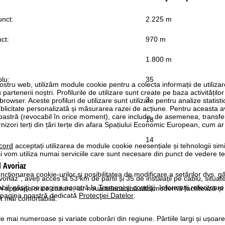
unct:
2.225 m
ct:
970 m
1.800 m
blu:
35
ostru web, utilizăm module cookie pentru a colecta informații de utiliza
rtenerii noștri. Profilurile de utilizare sunt create pe baza activităților
3
 browser. Aceste profiluri de utilizare sunt utilizate pentru analize statis
ublicitate personalizată și măsurarea razei de acțiune. Pentru aceasta
tră (revocabil în orice moment), care include, de asemenea, transfe
18
nizori terți din țări terțe din afara Spațiului Economic European, cum ar
14
cord
acceptați utilizarea de module cookie neesențiale și tehnologii sim
i vom utiliza numai serviciile care sunt necesare din punct de vedere t
l
Avoriaz
ncţionarea cookie-urilor şi posibilitatea de modificare a setărilor dvs. gă
oriaz”, aveți acces la 53 km de pârtii și 35 de instalații pe cablu, situat
bili găsiţi pe pagina noastră la
Termeni şi condiţii
. Informaţii referitoare
in aproape orice cazare, iar noua telecabină ultramodernă facilitează și
pe pagina noastră dedicată
Protecţiei Datelor
.
t mai confortabilă.
e mai numeroase și variate coborâri din regiune. Pârtiile largi și ușoare 