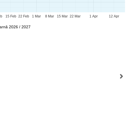
eb
15 Feb
22 Feb
1 Mar
8 Mar
15 Mar
22 Mar
1 Apr
12 Apr
Iarnă 2026 / 2027