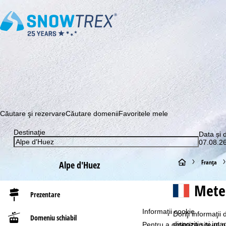
Abonaţi-vă la newsletter-ul nostru și aflați printre primii c
Căutare şi rezervare
Căutare domenii
Favoritele mele
Destinaţie
Data și 
07.08.26
A
Franţa
Alpe d'Huez
c
Meteo
Prezentare
a
Informaţii cookie
Doriţi informaţii
Domeniu schiabil
s
dispoziţie şi ima
Pentru a optimiza site-ul n