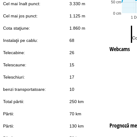
50 cm
Cel mai înalt punct:
3.330 m
0 cm
Cel mai jos punct:
1.125 m
1 D
Cota staţiune:
1.860 m
Co
Instalaţii pe cablu:
68
Webcams
Telecabine:
26
Telescaune:
15
Teleschiuri:
17
benzi transportatoare:
10
Total pârtii:
250 km
Pârtii:
70 km
Prognoză me
Pârtii:
130 km