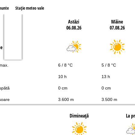
munte
Staţie meteo vale
Astăzi
Mâine
06.08.26
07.08.26
le
 max.
6 / 8 °C
5 / 8 °C
10 h
13 h
spătă
0 cm
0 cm
soare
3.600 m
3.500 m
Dimineaţă
La p