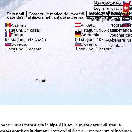
Vă ru
My SnowTrex
Č
My SnowTrex
Abonează
Log-in-ul dvs. pentru 
D
informaţiile referitoa
Informaţii de călătorie
Despre noi
E
Destinaţii
Categorii tematice de vacanță
Informaţii
Compania
Toate destinaţiile
Austria
Franţa
Italia
Germania
Elveţia
Cehia
Polonia
•••
N
Informaţii de călătorie
Despre noi
S
FAQ
Program de a
Andorra
Austria
Recomandă 
6 staţiuni, 34 cazări
219 staţiuni, 985 cazări
Franţa
Germania
Voucher ca
52 staţiuni, 542 cazări
58 staţiuni, 109 cazări
Abonare New
Slovacia
Slovenia
Contact
1 staţiune, 1 cazare
1 staţiune, 1 cazare
Caută
 pentru următoarele zile în Alpe d'Huez. În multe cazuri vă stau la
 pe cablu deschise în domeniul schiabil al Alpe d'Huez precum şi înălţimea
re, pe care noi, TravelTrex