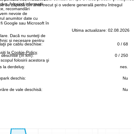
 dvs. folosind informații
ile de zăpadă din anul trecut şi o vedere generală pentru întregul
tice, recomandări
 avem nevoie de
rul anumitor date cu
 fi Google sau Microsoft în
Ultima actualizare: 02.08.2026
ilare. Dacă nu sunteţi de
ehnic și necesare pentru
laţii pe cablu deschise:
0 / 68
siţi la
Cookie-Policy
.
i deschise (în km):
0 / 250
 scopul folosirii acestora şi
 la derdeluş:
nes.
park deschis:
Nu
râre de vale deschisă:
Nu