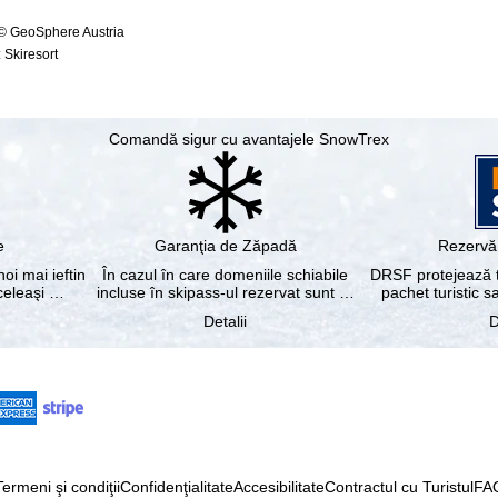
 © GeoSphere Austria
 Skiresort
Comandă sigur cu avantajele SnowTrex
e
Garanţia de Zăpadă
Rezervă 
noi mai ieftin
În cazul în care domeniile schiabile
DRSF protejează tu
aceleaşi …
incluse în skipass-ul rezervat sunt …
pachet turistic s
Detalii
D
Termeni şi condiţii
Confidenţialitate
Accesibilitate
Contractul cu Turistul
FA