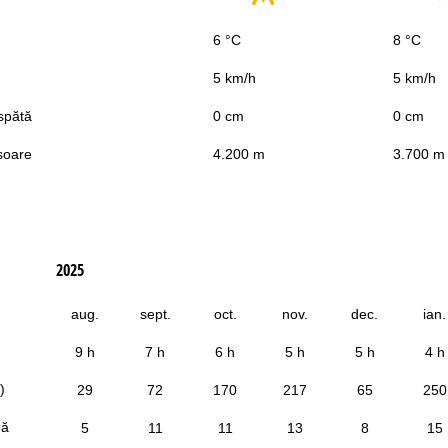
6 °C
8 °C
5 km/h
5 km/h
spătă
0 cm
0 cm
soare
4.200 m
3.700 m
2025
aug.
sept.
oct.
nov.
dec.
ian.
9 h
7 h
6 h
5 h
5 h
4 h
)
29
72
170
217
65
250
dă
5
11
11
13
8
15