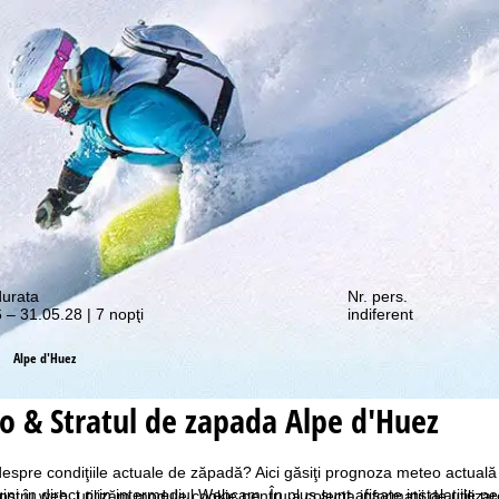
e promoții vă așteaptă!
durata
Nr. pers.
 – 31.05.28 | 7 nopţi
indiferent
Alpe d'Huez
 & Stratul de zapada Alpe d'Huez
 despre condiţiile actuale de zăpadă? Aici găsiţi prognoza meteo actuală
gini în direct prin intermediul Webcam. În plus sunt afişate instalaţiile
ostru web, utilizăm module cookie pentru a colecta informații de utiliza