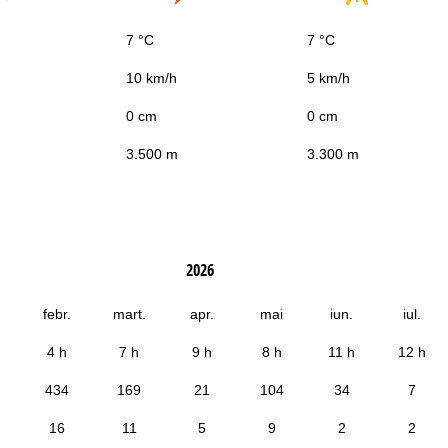
7 °C
7 °C
10 km/h
5 km/h
0 cm
0 cm
3.500 m
3.300 m
2026
febr.
mart.
apr.
mai
iun.
iul.
4 h
7 h
9 h
8 h
11 h
12 h
434
169
21
104
34
7
16
11
5
9
2
2