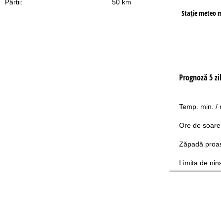
Pârtii:
50 km
Staţie meteo 
Prognoză 5 zi
Temp. min. /
Ore de soare
Zăpadă proa
Limita de nin