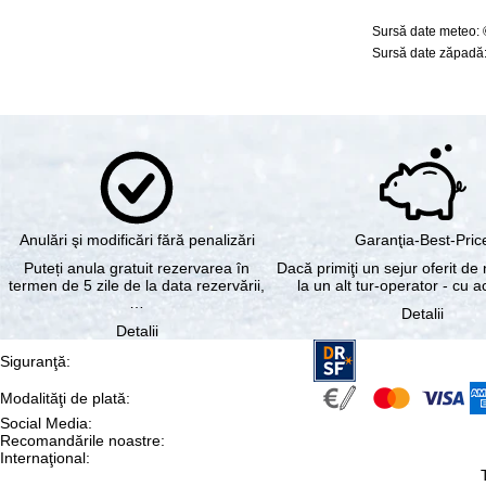
Sursă date meteo:
Sursă date zăpadă:
Anulări şi modificări fără penalizări
Garanţia-Best-Pric
Puteți anula gratuit rezervarea în
Dacă primiţi un sejur oferit de 
termen de 5 zile de la data rezervării,
la un alt tur-operator - cu 
…
Detalii
Detalii
Siguranţă
:
Modalităţi de plată
:
Social Media
:
Recomandările noastre
:
Internaţional
: