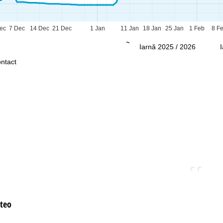
Asistenţă
ec
7 Dec
14 Dec
21 Dec
1 Jan
11 Jan
18 Jan
25 Jan
1 Feb
8 F
Iarnă 2025 / 2026
ntact
teo