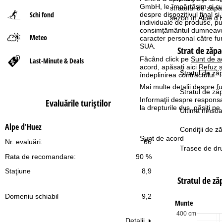
GmbH, le împărtășim și cu pa
stratului de zăp
Schi fond
despre dispozitivul final și
ă
sezon în Alpe d'
individuale de produse, p
consimțământul dumneavoas
Meteo
caracter personal către fur
SUA.
Strat de zăpa
Făcând click pe
Sunt de a
Last-Minute & Deals
acord, apăsaţi aici
Refuz
ș
Stratul de ză
îndeplinirea contractului.
Mai multe detalii despre fu
Stratul de z
Informaţii despre responsa
Evaluările turiştilor
la drepturile dvs. găsiţi 
Ultima ninsoa
Alpe d'Huez
Condiţii de z
Sunt de acord
Nr. evaluări:
66
Trasee de dru
Rata de recomandare:
90 %
Staţiune
8,9
Stratul de z
Domeniu schiabil
9,2
Munte
400 cm
Detalii