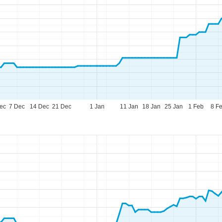
ec
7 Dec
14 Dec
21 Dec
1 Jan
11 Jan
18 Jan
25 Jan
1 Feb
8 F
ogram de lucru
n.-Joi:
10:00-18:00
n.:
10:00-15:00
m.-Dum.:
închis