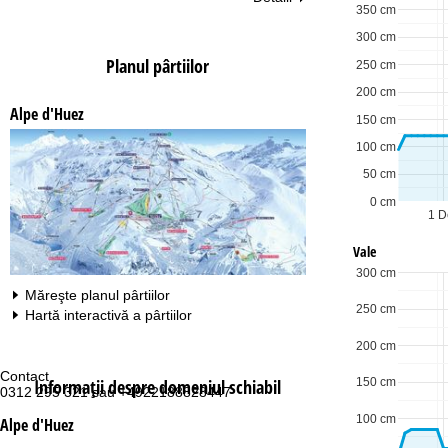
350 cm
300 cm
Planul pârtiilor
250 cm
200 cm
Alpe d'Huez
150 cm
100 cm
50 cm
0 cm
1 D
Vale
300 cm
Măreşte planul pârtiilor
250 cm
Hartă interactivă a pârtiilor
200 cm
Contact
Pr
Informaţii despre domeniul schiabil
150 cm
0312 295 321 sau +4922188828447
Lu
Vi
100 cm
Alpe d'Huez
Sâ