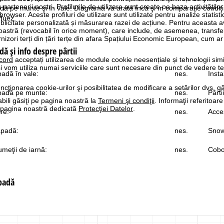
rtenerii noștri. Profilurile de utilizare sunt create pe baza activităților
adă pe munte şi în vale. Diagrama vă arată încă şi în comparaţie condiţi
 browser. Aceste profiluri de utilizare sunt utilizate pentru analize statis
Huez.
ublicitate personalizată și măsurarea razei de acțiune. Pentru aceasta
tră (revocabil în orice moment), care include, de asemenea, transfe
nizori terți din țări terțe din afara Spațiului Economic European, cum ar
dă şi info despre pârtii
cord
acceptați utilizarea de module cookie neesențiale și tehnologii sim
i vom utiliza numai serviciile care sunt necesare din punct de vedere t
padă în vale:
nes.
Insta
ncţionarea cookie-urilor şi posibilitatea de modificare a setărilor dvs. gă
ăpadă pe munte:
nes.
Pârti
bili găsiţi pe pagina noastră la
Termeni şi condiţii
. Informaţii referitoare
pe pagina noastră dedicată
Protecţiei Datelor
.
re:
nes.
Acces
ăpadă:
nes.
Snow
meţii de iarnă:
nes.
Cobo
ăpadă