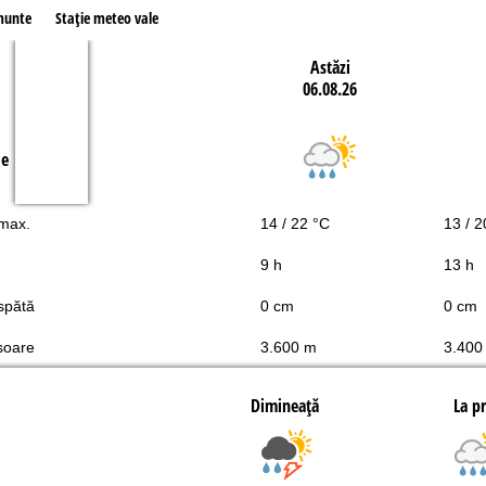
munte
Staţie meteo vale
Astăzi
06.08.26
le
 max.
14 / 22 °C
13 / 2
9 h
13 h
spătă
0 cm
0 cm
soare
3.600 m
3.400
Dimineaţă
La p