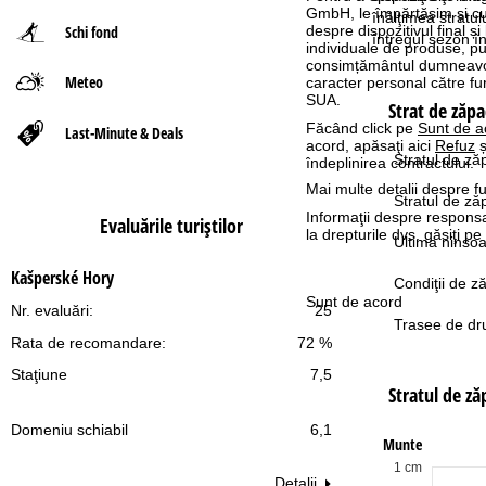
GmbH, le împărtășim și cu pa
înălţimea stratu
despre dispozitivul final și
Schi fond
ă
întregul sezon î
individuale de produse, p
consimțământul dumneavoas
Meteo
caracter personal către fur
SUA.
Strat de zăpa
Făcând click pe
Sunt de a
Last-Minute & Deals
acord, apăsaţi aici
Refuz
ș
Stratul de ză
îndeplinirea contractului.
Mai multe detalii despre fu
Stratul de z
Informaţii despre responsa
Evaluările turiştilor
la drepturile dvs. găsiţi 
Ultima ninsoa
Kašperské Hory
Condiţii de z
Sunt de acord
Nr. evaluări:
25
Trasee de dru
Rata de recomandare:
72 %
Staţiune
7,5
Stratul de z
Domeniu schiabil
6,1
Munte
1 cm
Detalii