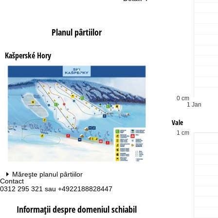
Planul pârtiilor
Kašperské Hory
0 cm
1 Jan
Vale
1 cm
Măreşte planul pârtiilor
Contact
Pr
0312 295 321 sau +4922188828447
Lu
Vi
Sâ
Informaţii despre domeniul schiabil