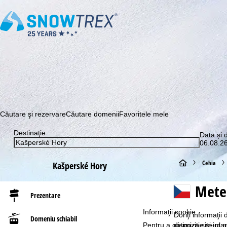
Abonaţi-vă la newsletter-ul nostru și aflați printre primii c
Căutare şi rezervare
Căutare domenii
Favoritele mele
Destinaţie
Data și 
06.08.26
A
Cehia
Kašperské Hory
c
Meteo
Prezentare
a
Informaţii cookie
Doriţi informaţi
Domeniu schiabil
s
Pentru a optimiza site-ul n
dispoziţie şi ima