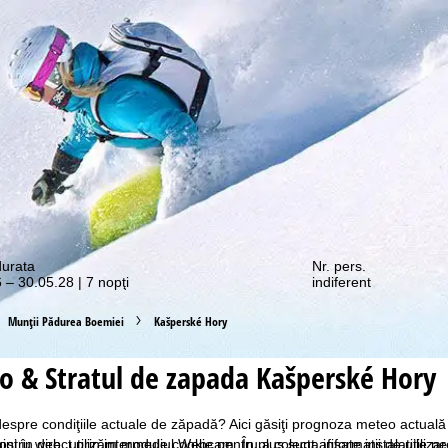
e promoții vă așteaptă!
durata
Nr. pers.
 – 30.05.28 | 7 nopţi
indiferent
Munţii Pădurea Boemiei
Kašperské Hory
 & Stratul de zapada Kašperské Hory
i despre condiţiile actuale de zăpadă? Aici găsiţi prognoza meteo actuală
ostru web, utilizăm module cookie pentru a colecta informații de utiliza
gini în direct prin intermediul Webcam. În plus sunt afişate instalaţiile