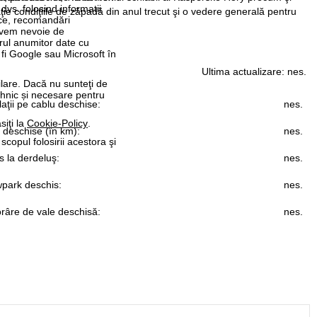
 dvs. folosind informații
ie condiţiile de zăpadă din anul trecut şi o vedere generală pentru
tice, recomandări
 avem nevoie de
rul anumitor date cu
 fi Google sau Microsoft în
Ultima actualizare:
nes.
ilare. Dacă nu sunteţi de
ehnic și necesare pentru
laţii pe cablu deschise:
nes.
siţi la
Cookie-Policy
.
i deschise (în km):
nes.
 scopul folosirii acestora şi
 la derdeluş:
nes.
park deschis:
nes.
râre de vale deschisă:
nes.