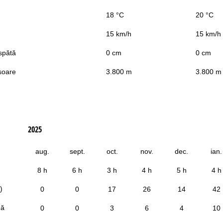
18 °C
20 °C
15 km/h
15 km/h
spătă
0 cm
0 cm
soare
3.800 m
3.800 m
2025
aug.
sept.
oct.
nov.
dec.
ian.
8 h
6 h
3 h
4 h
5 h
4 h
)
0
0
17
26
14
42
dă
0
0
3
6
4
10