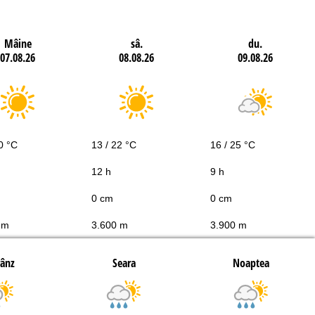
Mâine
sâ.
du.
07.08.26
08.08.26
09.08.26
0 °C
13 / 22 °C
16 / 25 °C
12 h
9 h
0 cm
0 cm
 m
3.600 m
3.900 m
rânz
Seara
Noaptea