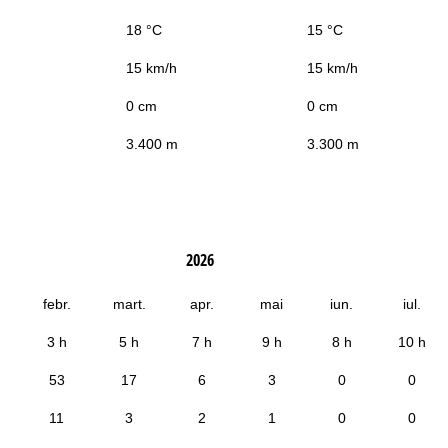
18 °C
15 °C
15 km/h
15 km/h
0 cm
0 cm
3.400 m
3.300 m
2026
febr.
mart.
apr.
mai
iun.
iul.
3 h
5 h
7 h
9 h
8 h
10 h
53
17
6
3
0
0
11
3
2
1
0
0