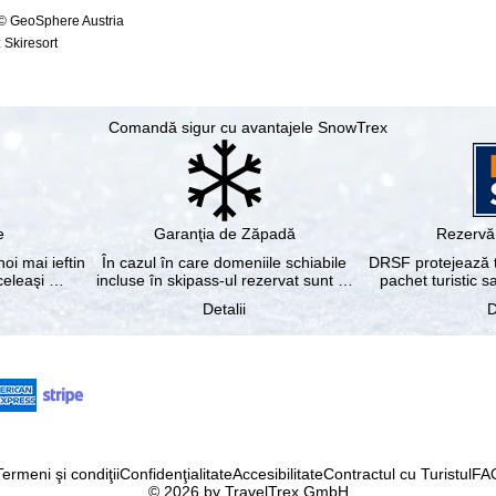
 © GeoSphere Austria
 Skiresort
Comandă sigur cu avantajele SnowTrex
e
Garanţia de Zăpadă
Rezervă 
noi mai ieftin
În cazul în care domeniile schiabile
DRSF protejează tu
aceleaşi …
incluse în skipass-ul rezervat sunt …
pachet turistic s
Detalii
D
Termeni şi condiţii
Confidenţialitate
Accesibilitate
Contractul cu Turistul
FA
© 2026 by TravelTrex GmbH