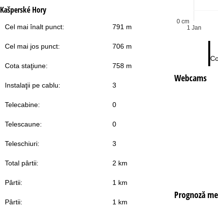
Kašperské Hory
0 cm
Cel mai înalt punct:
791 m
1 Jan
Cel mai jos punct:
706 m
Co
Cota staţiune:
758 m
Webcams
Instalaţii pe cablu:
3
Telecabine:
0
Telescaune:
0
Teleschiuri:
3
Total pârtii:
2 km
Pârtii:
1 km
Prognoză me
Pârtii:
1 km