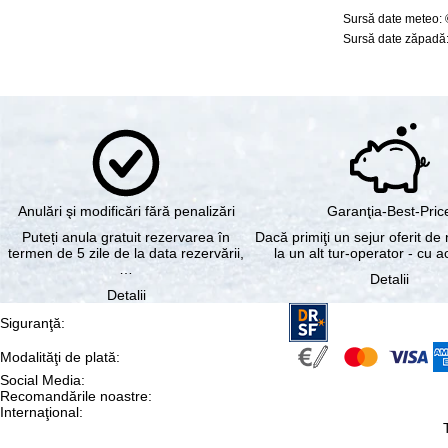
Sursă date meteo:
Sursă date zăpadă:
Anulări şi modificări fără penalizări
Garanţia-Best-Pric
Puteți anula gratuit rezervarea în
Dacă primiţi un sejur oferit de 
termen de 5 zile de la data rezervării,
la un alt tur-operator - cu 
…
Detalii
Detalii
Siguranţă
:
Modalităţi de plată
:
Social Media
:
Recomandările noastre
:
Internaţional
: