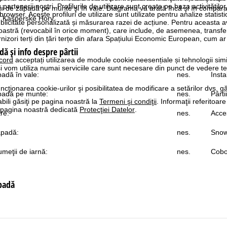
rtenerii noștri. Profilurile de utilizare sunt create pe baza activităților
lui de zăpadă pe munte şi în vale. Diagrama vă arată încă şi în comparaţ
 browser. Aceste profiluri de utilizare sunt utilizate pentru analize statis
n Kašperské Hory.
ublicitate personalizată și măsurarea razei de acțiune. Pentru aceasta
tră (revocabil în orice moment), care include, de asemenea, transfe
nizori terți din țări terțe din afara Spațiului Economic European, cum ar
dă şi info despre pârtii
cord
acceptați utilizarea de module cookie neesențiale și tehnologii sim
i vom utiliza numai serviciile care sunt necesare din punct de vedere t
padă în vale:
nes.
Insta
ncţionarea cookie-urilor şi posibilitatea de modificare a setărilor dvs. gă
ăpadă pe munte:
nes.
Pârti
bili găsiţi pe pagina noastră la
Termeni şi condiţii
. Informaţii referitoare
pe pagina noastră dedicată
Protecţiei Datelor
.
re:
nes.
Acces
ăpadă:
nes.
Snow
meţii de iarnă:
nes.
Cobo
ăpadă