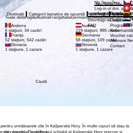
Vă ru
My SnowTrex
Č
My SnowTrex
Abonează
Log-in-ul dvs. pentru 
D
informaţiile referitoa
Informaţii de călătorie
Despre noi
E
Destinaţii
Categorii tematice de vacanță
Informaţii
Compania
Toate destinaţiile
Austria
Franţa
Italia
Germania
Elveţia
Cehia
Polonia
•••
N
Informaţii de călătorie
Despre noi
S
FAQ
Program de a
Andorra
Austria
Recomandă 
6 staţiuni, 34 cazări
219 staţiuni, 985 cazări
Franţa
Germania
Voucher ca
52 staţiuni, 542 cazări
58 staţiuni, 109 cazări
Abonare New
Slovacia
Slovenia
Contact
1 staţiune, 1 cazare
1 staţiune, 1 cazare
Caută
 pentru următoarele zile în Kašperské Hory. În multe cazuri vă stau la
re, pe care noi, TravelTrex
 pe cablu deschise în domeniul schiabil al Kašperské Hory precum şi