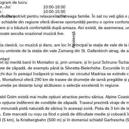
ogram de lucru
n.-Joi:
10:00-18:00
n.:
10:00-15:00
foarte potrivit pentru relaxare cu întreaga familie. În sat nu veți găsi 
m.-Dum.:
închis
i schiabile din regiune oferă diverse oportunități pentru o oprire conf
are și o băutură confortabilă după-amiaza. Aici există, de asemenea, un 
ate asculta ocazional muzică live.
Asistenţă
ia clasică, cu muzică și dans, are loc în principal la stația de vale de 
 cu umbrele de la stația din vale Zamang din St. Gallenkirch atrag, de 
ntact
ort își merită banii în Montafon și, prin urmare, și în jurul Schruns-Ts
ete de zăpadă, de exemplu până la Silvretta-Bielerhöhe. Excursiile în
chi duc în peisajul înzăpezit și neatins, iar circuitul Madrisa se extinde
 Montafonul oferă 290 km de trasee de drumeție de iarnă pregătite și parți
umeție pe distanțe lungi alcătuiesc o selecție excelentă în regiune.
abil Golm există mai multe opțiuni atractive pentru săniuș. Alpine Coast
 opțiune indiferent de condițiile de zăpadă. Traseul prezintă viraje de m
o minunată pistă naturală de săniuș în aceeași zonă. Pista de 3 km de l
ă. Este marcată cu roșu ca fiind o pistă de dificultate medie și coboară î
l (5 km), la Kristbergbahn (500 m) și în domeniul schiabil Garfrescha (