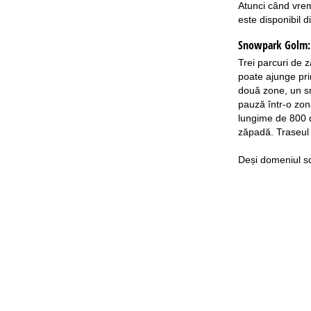
Atunci când vrem
este disponibil d
Snowpark Golm
Trei parcuri de 
poate ajunge pri
două zone, un sno
pauză într-o zon
lungime de 800 de
zăpadă. Traseul v
Deși domeniul sc