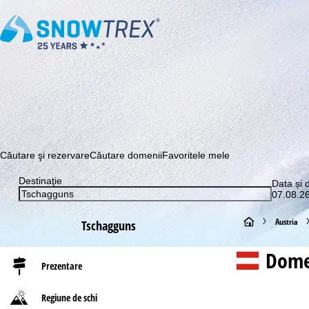
Abonaţi-vă la newsletter-ul nostru și aflați printre primii c
Căutare şi rezervare
Căutare domenii
Favoritele mele
Destinaţie
Data și 
07.08.26
A
Austria
Tschagguns
c
Dome
Prezentare
a
Regiune de schi
s