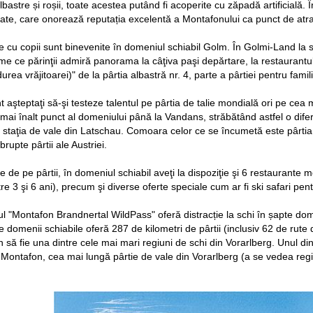
albastre și roșii, toate acestea putând fi acoperite cu zăpadă artificială
ate, care onorează reputația excelentă a Montafonului ca punct de atrac
iile cu copii sunt binevenite în domeniul schiabil Golm. În Golmi-Land la
eme ce părinţii admiră panorama la câţiva paşi depărtare, la restaurant
ea vrăjitoarei)" de la pârtia albastră nr. 4, parte a pârtiei pentru famili
nt aşteptaţi să-şi testeze talentul pe pârtia de talie mondială ori pe ce
 mai înalt punct al domeniului până la Vandans, străbătând astfel o dife
 staţia de vale din Latschau. Comoara celor ce se încumetă este pârtia
brupte pârtii ale Austriei.
le de pe pârtii, în domeniul schiabil aveţi la dispoziţie şi 6 restaurant
tre 3 şi 6 ani), precum şi diverse oferte speciale cum ar fi ski safari pent
-ul "Montafon Brandnertal WildPass" oferă distracție la schi în șapte do
domenii schiabile oferă 287 de kilometri de pârtii (inclusiv 62 de rute d
să fie una dintre cele mai mari regiuni de schi din Vorarlberg. Unul din
ta Montafon, cea mai lungă pârtie de vale din Vorarlberg (a se vedea reg