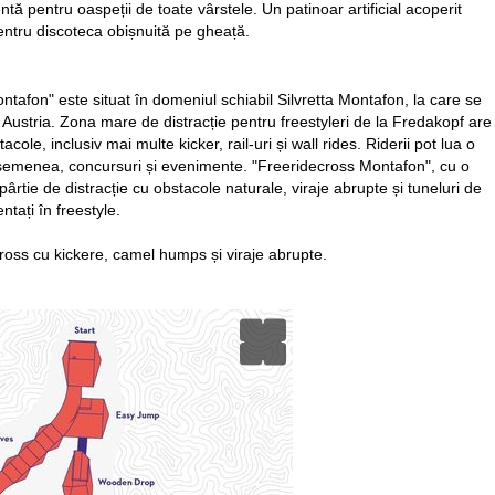
 pentru oaspeții de toate vârstele. Un patinoar artificial acoperit
pentru discoteca obișnuită pe gheață.
tafon" este situat în domeniul schiabil Silvretta Montafon, la care se
Austria. Zona mare de distracție pentru freestyleri de la Fredakopf are
e, inclusiv mai multe kicker, rail-uri și wall rides. Riderii pot lua o
semenea, concursuri și evenimente. "Freeridecross Montafon", cu o
rtie de distracție cu obstacole naturale, viraje abrupte și tuneluri de
tați în freestyle.
oss cu kickere, camel humps și viraje abrupte.