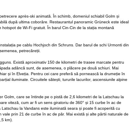
o petrecere après-ski animată. În schimb, domeniul schiabil Golm și
ortabilă după ultima coborâre. Restaurantul panoramic Grüneck este ideal
hotspot de Wi-Fi gratuit. În barul Cin-Cin de la stația montană
la instalația pe cablu Hochjoch din Schruns. Dar barul de schi Urmonti din
asemenea, petrecăreții.
chagguns. Există aproximativ 150 de kilometri de trasee marcate pentru
 zăpada adâncă sunt, de asemenea, o plăcere pe două schiuri. Mai
 chiar și în Elveția. Pentru cei care preferă să pornească la drumeție în
al iluminate. Circuitele sătești, tururile lacurilor, ascensiunile alpine
er Golm, care se întinde pe o pistă de 2,6 kilometri de la Latschau la
are viteză, cum ar fi un sens giratoriu de 360° și 15 curbe în ac de
a Latschau la Vandans este iluminată seara și poate fi acoperită cu
n vale prin 21 de curbe în ac de păr. Mai există și alte pârtii naturale de
5,5 km).