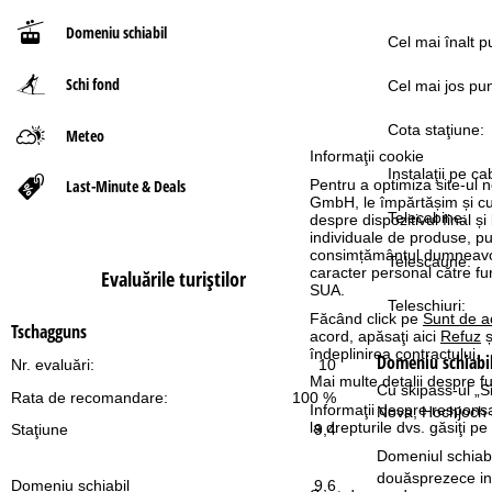
Domeniu schiabil
ă
Cel mai înalt p
Schi fond
Cel mai jos pun
Cota staţiune:
Meteo
Informaţii cookie
Instalaţii pe ca
Last-Minute & Deals
Pentru a optimiza site-ul n
GmbH, le împărtășim și cu pa
Telecabine:
despre dispozitivul final și
individuale de produse, p
consimțământul dumneavoas
Telescaune:
caracter personal către fur
Evaluările turiştilor
SUA.
Teleschiuri:
Făcând click pe
Sunt de a
Tschagguns
acord, apăsaţi aici
Refuz
ș
îndeplinirea contractului.
Domeniu schiabi
Nr. evaluări:
10
Mai multe detalii despre fu
Cu skipass-ul „Si
Rata de recomandare:
100 %
Informaţii despre responsa
Nova, Hochjoch ș
la drepturile dvs. găsiţi 
Staţiune
9,4
Domeniul schiabi
douăsprezece inst
Domeniu schiabil
9,6