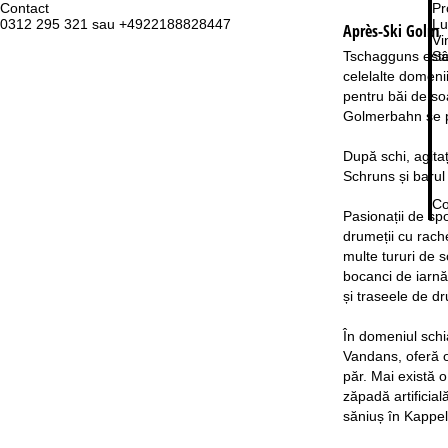
Contact
Pr
0312 295 321 sau +4922188828447
Lu
Après-Ski Golm
Vi
Tschagguns este 
Sâ
celelalte domeni
pentru băi de so
Golmerbahn se po
După schi, agitaț
Schruns și barul
Co
Pasionații de sp
drumeții cu rach
multe tururi de s
bocanci de iarnă,
și traseele de dr
În domeniul schi
Vandans, oferă o
păr. Mai există 
zăpadă artificial
săniuș în Kappel