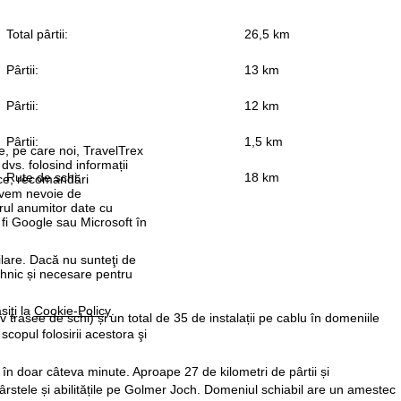
Total pârtii:
26,5 km
Pârtii:
13 km
Pârtii:
12 km
Pârtii:
1,5 km
re, pe care noi, TravelTrex
 dvs. folosind informații
Rute de schi:
18 km
tice, recomandări
 avem nevoie de
rul anumitor date cu
 fi Google sau Microsoft în
ilare. Dacă nu sunteţi de
ehnic și necesare pentru
siţi la
Cookie-Policy
.
iv trasee de schi) și un total de 35 de instalații pe cablu în domeniile
 scopul folosirii acestora şi
în doar câteva minute. Aproape 27 de kilometri de pârtii și
vârstele și abilitățile pe Golmer Joch. Domeniul schiabil are un amestec