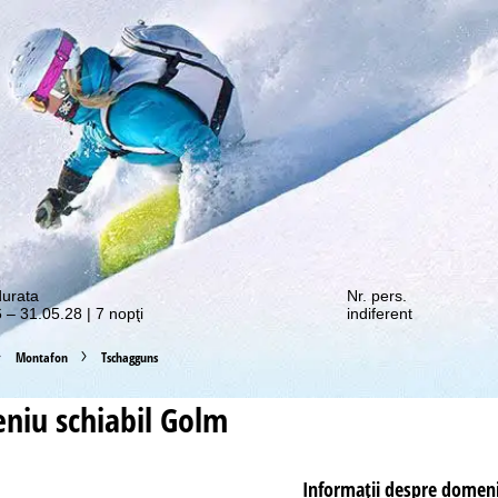
e promoții vă așteaptă!
durata
Nr. pers.
 – 31.05.28 | 7 nopţi
indiferent
Montafon
Tschagguns
niu schiabil
Golm
Informaţii despre domeni