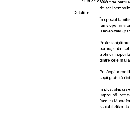
Sunt de acord
plăcut de pârtii 
de schi semnaliz
Detalii
În special famil
fun slope, în vr
"Hexenwald (pădur
Profesioniştii su
porneşte din cel
Golmer înapoi la
dintre cele mai a
Pe lângă atracţii
copii gratuită (în
În plus, skipass
Împreună, aceste 
face ca Montafon 
schiabil Silvret