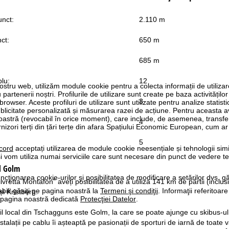
unct:
2.110 m
ct:
650 m
685 m
blu:
12
ostru web, utilizăm module cookie pentru a colecta informații de utiliza
rtenerii noștri. Profilurile de utilizare sunt create pe baza activităților
3
 browser. Aceste profiluri de utilizare sunt utilizate pentru analize statis
ublicitate personalizată și măsurarea razei de acțiune. Pentru aceasta
tră (revocabil în orice moment), care include, de asemenea, transfe
4
nizori terți din țări terțe din afara Spațiului Economic European, cum ar
5
cord
acceptați utilizarea de module cookie neesențiale și tehnologii sim
i vom utiliza numai serviciile care sunt necesare din punct de vedere t
l
Golm
ncţionarea cookie-urilor şi posibilitatea de modificare a setărilor dvs. gă
lvretta Montafon” aveți posibilitatea de a utiliza 141 km de pârtii (inclus
bili găsiţi pe pagina noastră la
Termeni şi condiţii
. Informaţii referitoare
i Kristberg.
pe pagina noastră dedicată
Protecţiei Datelor
.
l local din Tschagguns este Golm, la care se poate ajunge cu skibus-ul 
alații pe cablu îi așteaptă pe pasionații de sporturi de iarnă de toate 