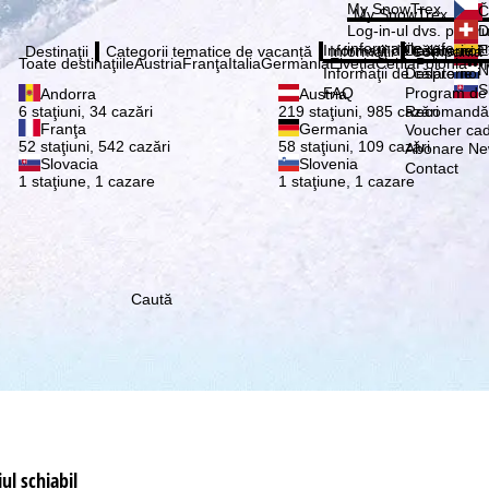
Vă ru
My SnowTrex
Č
My SnowTrex
Abonează
Log-in-ul dvs. pentru 
D
informaţiile referitoa
Informaţii de călătorie
Despre noi
E
Destinaţii
Categorii tematice de vacanță
Informaţii
Compania
Toate destinaţiile
Austria
Franţa
Italia
Germania
Elveţia
Cehia
Polonia
•••
N
Informaţii de călătorie
Despre noi
S
FAQ
Program de a
Andorra
Austria
Recomandă 
6 staţiuni, 34 cazări
219 staţiuni, 985 cazări
Franţa
Germania
Voucher ca
52 staţiuni, 542 cazări
58 staţiuni, 109 cazări
Abonare New
Slovacia
Slovenia
Contact
1 staţiune, 1 cazare
1 staţiune, 1 cazare
Caută
ul schiabil