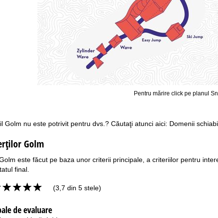
Pentru mărire click pe planul S
l Golm nu este potrivit pentru dvs.? Căutaţi atunci aici:
Domenii schiabi
erţilor Golm
olm este făcut pe baza unor criterii principale, a criteriilor pentru intere
atul final.
(3,7 din 5 stele)
ipale de evaluare