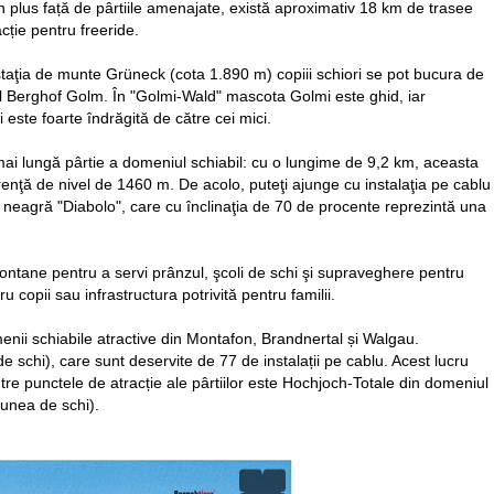
. În plus față de pârtiile amenajate, există aproximativ 18 km de trasee
ție pentru freeride.
 staţia de munte Grüneck (cota 1.890 m) copiii schiori se pot bucura de
ul Berghof Golm. În "Golmi-Wald" mascota Golmi este ghid, iar
i este foarte îndrăgită de către cei mici.
a mai lungă pârtie a domeniul schiabil: cu o lungime de 9,2 km, aceasta
renţă de nivel de 1460 m. De acolo, puteţi ajunge cu instalaţia pe cablu
 neagră "Diabolo", care cu înclinaţia de 70 de procente reprezintă una
e montane pentru a servi prânzul, şcoli de schi şi supraveghere pentru
ru copii sau infrastructura potrivită pentru familii.
menii schiabile atractive din Montafon, Brandnertal și Walgau.
e schi), care sunt deservite de 77 de instalații pe cablu. Acest lucru
tre punctele de atracție ale pârtiilor este Hochjoch-Totale din domeniul
iunea de schi).