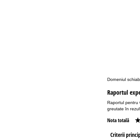
Domeniul schiabi
Raportul exp
Raportul pentru G
greutate în rezult
Nota totală
Criterii princ