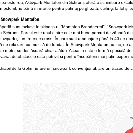
ea este rea, Aktivpark Montafon din Schruns oferă o schimbare excelentă
in octombrie până în martie pentru patinaj pe gheață, curling, la fel și 
:
Snowpark Montafon
zăpadă sunt incluse în skipass-ul "Montafon Brandnertal". "Snowpark Mon
n Schruns. Parcul este unul dintre cele mai bune parcuri de zăpadă din 
wpark și un freeride cross. În parc sunt amenajate până la 40 de obstacol
ă de relaxare cu muzică de fundal. În Snowpark Montafon au loc, de a
 metri, se desfășoară chiar alături. Aceasta este o formă specială de pâ
ariat de obstacole este potrivit și pentru începătorii mai puțin experimen
hiabil de la Golm nu are un snowpark convențional, are un traseu de cr