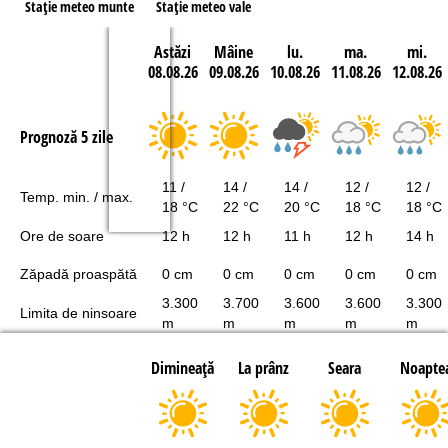
Staţie meteo munte
Staţie meteo vale
Astăzi
Mâine
lu.
ma.
mi.
08.08.26
09.08.26
10.08.26
11.08.26
12.08.26
Prognoză 5 zile
11 /
14 /
14 /
12 /
12 /
Temp. min. / max.
18 °C
22 °C
20 °C
18 °C
18 °C
Ore de soare
12 h
12 h
11 h
12 h
14 h
Zăpadă proaspătă
0 cm
0 cm
0 cm
0 cm
0 cm
3.300
3.700
3.600
3.600
3.300
Limita de ninsoare
m
m
m
m
m
Dimineaţă
La prânz
Seara
Noapte