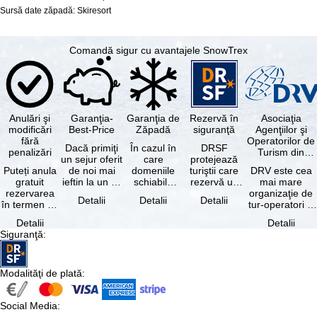
Sursă date zăpadă: Skiresort
Comandă sigur cu avantajele SnowTrex
Anulări şi
Garanţia-
Garanţia de
Rezervă în
Asociaţia
modificări
Best-Price
Zăpadă
siguranţă
Agenţiilor şi
fără
Operatorilor de
Dacă primiţi
În cazul în
DRSF
penalizări
Turism din
un sejur oferit
care
protejează
Germania
Puteți anula
de noi mai
domeniile
turiştii care
DRV este cea
gratuit
ieftin la un alt
schiabile
rezervă un
mai mare
rezervarea
tur-operator -
incluse în
pachet turistic
organizaţie de
Detalii
Detalii
Detalii
în termen de
cu aceleaşi …
skipass-ul
sau servicii
tur-operatori şi
5 zile de la
rezervat
turistice …
agenţii de
Detalii
Detalii
data
sunt …
turism din
Siguranţă
:
rezervării, …
Germania.…
Modalităţi de plată
:
Social Media
: