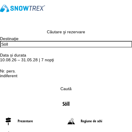
Căutare şi rezervare
Destinaţie
Data și durata
10.08.26 – 31.05.28 | 7 nopţi
Nr. pers.
indiferent
Caută
Söll
Prezentare
Regiune de schi