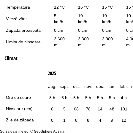
Temperatură
12 °C
16 °C
15 °C
15 
5
10
10
10
Viteză vânt
km/h
km/h
km/h
km
Zăpadă proaspătă
0 cm
0 cm
0 cm
0 
3.600
3.300
3.900
4.0
Limita de ninsoare
m
m
m
m
Climat
2025
aug.
sept.
oct.
nov.
dec.
ian.
febr.
Ore de soare
8 h
6 h
5 h
5 h
5 h
5 h
4 h
Ninsoare (cm)
0
5
68
78
14
48
101
Zile de zăpadă
0
1
8
8
4
9
12
Sursă date meteo: © GeoSphere Austria