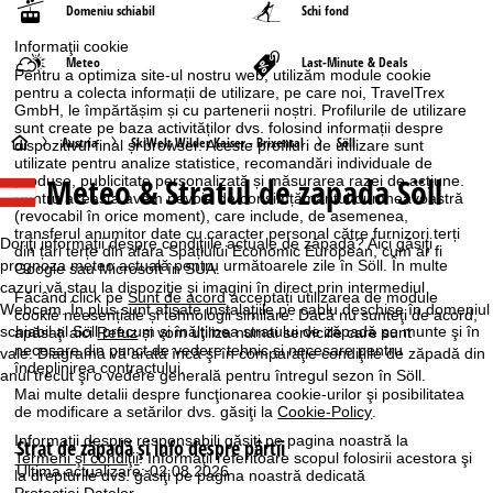
Domeniu schiabil
Schi fond
Informaţii cookie
Meteo
Last-Minute & Deals
Pentru a optimiza site-ul nostru web, utilizăm module cookie
pentru a colecta informații de utilizare, pe care noi, TravelTrex
GmbH, le împărtășim și cu partenerii noștri. Profilurile de utilizare
sunt create pe baza activităților dvs. folosind informații despre
A
Austria
SkiWelt Wilder Kaiser - Brixental
Söll
dispozitivul final și browser. Aceste profiluri de utilizare sunt
utilizate pentru analize statistice, recomandări individuale de
Meteo & Stratul de zapada Söll
produse, publicitate personalizată și măsurarea razei de acțiune.
c
Pentru aceasta avem nevoie de consimțământul dumneavoastră
(revocabil în orice moment), care include, de asemenea,
a
transferul anumitor date cu caracter personal către furnizori terți
Doriţi informaţii despre condiţiile actuale de zăpadă? Aici găsiţi
din țări terțe din afara Spațiului Economic European, cum ar fi
prognoza meteo actuală pentru următoarele zile în Söll. În multe
Google sau Microsoft în SUA.
s
cazuri vă stau la dispoziţie şi imagini în direct prin intermediul
Făcând click pe
Sunt de acord
acceptați utilizarea de module
Webcam. În plus sunt afişate instalaţiile pe cablu deschise în domeniul
cookie neesențiale și tehnologii similare. Dacă nu sunteţi de acord,
ă
schiabil al Söll precum şi înălţimea stratului de zăpadă pe munte şi în
apăsaţi aici
Refuz
și vom utiliza numai serviciile care sunt
necesare din punct de vedere tehnic și necesare pentru
vale. Diagrama vă arată încă şi în comparaţie condiţiile de zăpadă din
îndeplinirea contractului.
anul trecut şi o vedere generală pentru întregul sezon în Söll.
Mai multe detalii despre funcţionarea cookie-urilor şi posibilitatea
de modificare a setărilor dvs. găsiţi la
Cookie-Policy
.
Informaţii despre responsabili găsiţi pe pagina noastră la
Strat de zăpadă şi info despre pârtii
Termeni şi condiţii
. Informaţii referitoare scopul folosirii acestora şi
Ultima actualizare: 02.08.2026
la drepturile dvs. găsiţi pe pagina noastră dedicată
Protecţiei Datelor
.