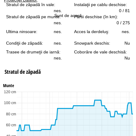
Stratul de zăpadă în vale:
Instalaţii pe cablu deschise:
nes.
0 / 81
Sunt de acord
Stratul de zăpadă pe munte:
Pârtii deschise (în km):
nes.
0 / 275
Ultima ninsoare:
nes.
Acces la derdeluş:
nes.
Condiţii de zăpadă:
nes.
Snowpark deschis:
Nu
Trasee de drumeţii de iarnă:
Coborâre de vale deschisă:
nes.
Nu
Stratul de zăpadă
Munte
120 cm
100 cm
80 cm
60 cm