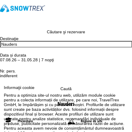
Căutare şi rezervare
Destinaţie
Data și durata
07.08.26 – 31.05.28 | 7 nopţi
Nr. pers.
indiferent
Informaţii cookie
Caută
Pentru a optimiza site-ul nostru web, utilizăm module cookie
pentru a colecta informații de utilizare, pe care noi, TravelTrex
Nauders
GmbH, le împărtășim și cu partenerii noștri. Profilurile de utilizare
sunt create pe baza activităților dvs. folosind informații despre
dispozitivul final și browser. Aceste profiluri de utilizare sunt
utilizate pentru analize statistice, recomandări individuale de
Prezentare
Regiune de schi
produse, publicitate personalizată și măsurarea razei de acțiune.
Pentru aceasta avem nevoie de consimțământul dumneavoastră