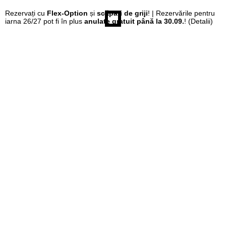
Rezervați cu
Flex-Option
și
scăpați de griji
! | Rezervările pentru
iarna 26/27 pot fi în plus
anulate gratuit până la 30.09.
!
(Detalii)