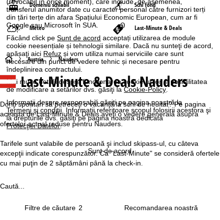
(revocabil în orice moment), care include, de asemenea,
Domeniu schiabil
Schi fond
transferul anumitor date cu caracter personal către furnizori terți
din țări terțe din afara Spațiului Economic European, cum ar fi
Google sau Microsoft în SUA.
Meteo
Last-Minute & Deals
Făcând click pe
Sunt de acord
acceptați utilizarea de module
cookie neesențiale și tehnologii similare. Dacă nu sunteţi de acord,
apăsaţi aici
Refuz
și vom utiliza numai serviciile care sunt
A
Austria
Nauders
necesare din punct de vedere tehnic și necesare pentru
îndeplinirea contractului.
Last-Minute & Deals Nauders
c
Mai multe detalii despre funcţionarea cookie-urilor şi posibilitatea
de modificare a setărilor dvs. găsiţi la
Cookie-Policy
.
a
Informaţii despre responsabili găsiţi pe pagina noastră la
Doriţi spontan să petreceţi o vacanţă la schi de neuitat? Pe pagina
Termeni şi condiţii
. Informaţii referitoare scopul folosirii acestora şi
aceasta de Last-Minute & Deals aveţi o vedere generală asupra
la drepturile dvs. găsiţi pe pagina noastră dedicată
s
ofertelor actual reduse pentru Nauders.
Protecţiei Datelor
.
ă
Tarifele sunt valabile de persoană şi includ skipass-ul, cu câteva
Sunt de acord
excepţii indicate corespunzător. Ca "Last-Minute" se consideră ofertele
cu mai puţin de 2 săptămâni până la check-in.
Caută...
Filtre de căutare
2