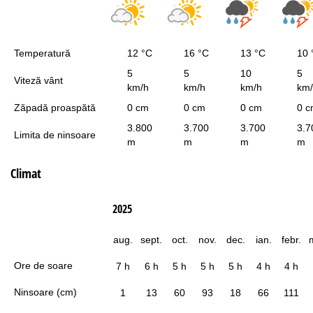
Temperatură
12 °C
16 °C
13 °C
10 
5
5
10
5
Viteză vânt
km/h
km/h
km/h
km
Zăpadă proaspătă
0 cm
0 cm
0 cm
0 
3.800
3.700
3.700
3.7
Limita de ninsoare
m
m
m
m
Climat
2025
aug.
sept.
oct.
nov.
dec.
ian.
febr.
Ore de soare
7 h
6 h
5 h
5 h
5 h
4 h
4 h
Ninsoare (cm)
1
13
60
93
18
66
111