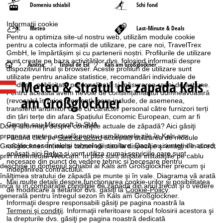
Domeniu schiabil
Schi fond
Informaţii cookie
Meteo
Last-Minute & Deals
Pentru a optimiza site-ul nostru web, utilizăm module cookie
pentru a colecta informații de utilizare, pe care noi, TravelTrex
GmbH, le împărtășim și cu partenerii noștri. Profilurile de utilizare
sunt create pe baza activităților dvs. folosind informații despre
A
Austria
Tirolul de Est
Kals am Großglockner
dispozitivul final și browser. Aceste profiluri de utilizare sunt
utilizate pentru analize statistice, recomandări individuale de
Meteo & Stratul de zapada Kals
c
produse, publicitate personalizată și măsurarea razei de acțiune.
Pentru aceasta avem nevoie de consimțământul dumneavoastră
am Großglockner
(revocabil în orice moment), care include, de asemenea,
a
transferul anumitor date cu caracter personal către furnizori terți
din țări terțe din afara Spațiului Economic European, cum ar fi
Google sau Microsoft în SUA.
s
Doriţi informaţii despre condiţiile actuale de zăpadă? Aici găsiţi
prognoza meteo actuală pentru următoarele zile în Kals am
Făcând click pe
Sunt de acord
acceptați utilizarea de module
ă
cookie neesențiale și tehnologii similare. Dacă nu sunteţi de acord,
Großglockner. În multe cazuri vă stau la dispoziţie şi imagini în direct
apăsaţi aici
Refuz
și vom utiliza numai serviciile care sunt
prin intermediul Webcam. În plus sunt afişate instalaţiile pe cablu
necesare din punct de vedere tehnic și necesare pentru
deschise în domeniul schiabil al Kals am Großglockner precum şi
îndeplinirea contractului.
înălţimea stratului de zăpadă pe munte şi în vale. Diagrama vă arată
Mai multe detalii despre funcţionarea cookie-urilor şi posibilitatea
încă şi în comparaţie condiţiile de zăpadă din anul trecut şi o vedere
de modificare a setărilor dvs. găsiţi la
Cookie-Policy
.
generală pentru întregul sezon în Kals am Großglockner.
Informaţii despre responsabili găsiţi pe pagina noastră la
Termeni şi condiţii
. Informaţii referitoare scopul folosirii acestora şi
la drepturile dvs. găsiţi pe pagina noastră dedicată