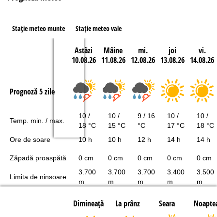
Staţie meteo munte
Staţie meteo vale
Astăzi
Mâine
mi.
joi
vi.
10.08.26
11.08.26
12.08.26
13.08.26
14.08.26
Prognoză 5 zile
10 /
10 /
9 / 16
10 /
10 /
Temp. min. / max.
18 °C
15 °C
°C
17 °C
18 °C
Ore de soare
10 h
10 h
12 h
14 h
14 h
Zăpadă proaspătă
0 cm
0 cm
0 cm
0 cm
0 cm
3.700
3.700
3.700
3.400
3.500
Limita de ninsoare
m
m
m
m
m
Dimineaţă
La prânz
Seara
Noapte