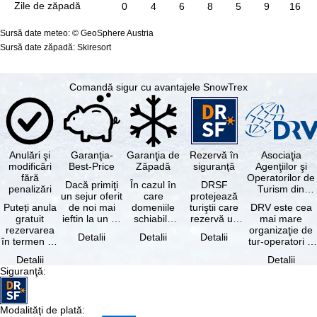
Zile de zăpadă
0
4
6
8
5
9
16
Sursă date meteo: © GeoSphere Austria
Sursă date zăpadă: Skiresort
Comandă sigur cu avantajele SnowTrex
Anulări şi
Garanţia-
Garanţia de
Rezervă în
Asociaţia
modificări
Best-Price
Zăpadă
siguranţă
Agenţiilor şi
fără
Operatorilor de
Dacă primiţi
În cazul în
DRSF
penalizări
Turism din
un sejur oferit
care
protejează
Germania
Puteți anula
de noi mai
domeniile
turiştii care
DRV este cea
gratuit
ieftin la un alt
schiabile
rezervă un
mai mare
rezervarea
tur-operator -
incluse în
pachet turistic
organizaţie de
Detalii
Detalii
Detalii
în termen de
cu aceleaşi …
skipass-ul
sau servicii
tur-operatori şi
5 zile de la
rezervat
turistice …
agenţii de
Detalii
Detalii
data
sunt …
turism din
Siguranţă
:
rezervării, …
Germania.…
Modalităţi de plată
: