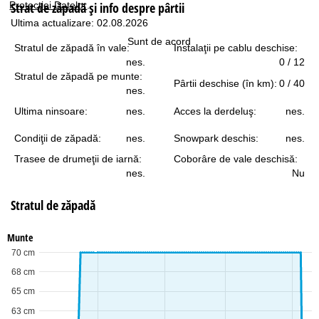
Protecţiei Datelor
.
Strat de zăpadă şi info despre pârtii
Ultima actualizare: 02.08.2026
Sunt de acord
Stratul de zăpadă în vale:
Instalaţii pe cablu deschise:
nes.
0 / 12
Stratul de zăpadă pe munte:
Pârtii deschise (în km):
0 / 40
nes.
Ultima ninsoare:
nes.
Acces la derdeluş:
nes.
Condiţii de zăpadă:
nes.
Snowpark deschis:
nes.
Trasee de drumeţii de iarnă:
Coborâre de vale deschisă:
nes.
Nu
Stratul de zăpadă
Munte
70 cm
68 cm
65 cm
63 cm