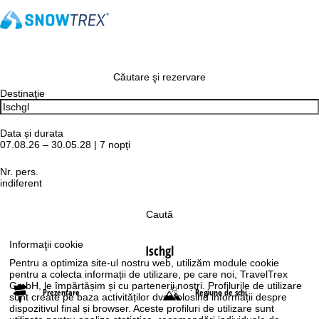
Căutare şi rezervare
Destinaţie
Data și durata
07.08.26 – 30.05.28 | 7 nopţi
Nr. pers.
indiferent
Caută
Informaţii cookie
Ischgl
Pentru a optimiza site-ul nostru web, utilizăm module cookie
pentru a colecta informații de utilizare, pe care noi, TravelTrex
GmbH, le împărtășim și cu partenerii noștri. Profilurile de utilizare
Prezentare
Regiune de schi
sunt create pe baza activităților dvs. folosind informații despre
dispozitivul final și browser. Aceste profiluri de utilizare sunt