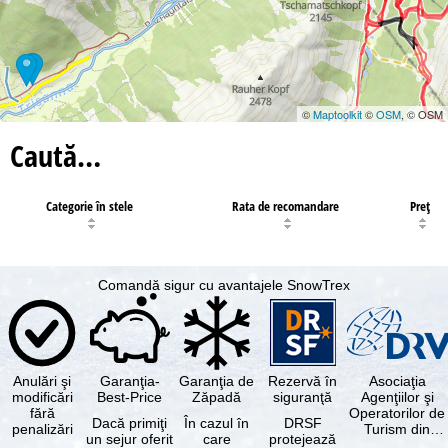
©
Maptoolkit
©
OSM
, © OSM
Caută…
Categorie în stele
Rata de recomandare
Preţ
Comandă sigur cu avantajele SnowTrex
Anulări şi
Garanţia-
Garanţia de
Rezervă în
Asociaţia
modificări
Best-Price
Zăpadă
siguranţă
Agenţiilor şi
fără
Operatorilor de
Dacă primiţi
În cazul în
DRSF
penalizări
Turism din
un sejur oferit
care
protejează
Germania