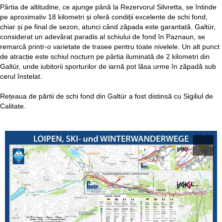
Pârtia de altitudine, ce ajunge până la Rezervorul Silvretta, se întinde
pe aproximativ 18 kilometri și oferă condiții excelente de schi fond,
chiar și pe final de sezon, atunci când zăpada este garantată. Galtür,
considerat un adevărat paradis al schiului de fond în Paznaun, se
remarcă printr-o varietate de trasee pentru toate nivelele. Un alt punct
de atracție este schiul nocturn pe pârtia iluminată de 2 kilometri din
Galtür, unde iubitorii sporturilor de iarnă pot lăsa urme în zăpadă sub
cerul înstelat.
Rețeaua de pârtii de schi fond din Galtür a fost distinsă cu Sigiliul de
Calitate.