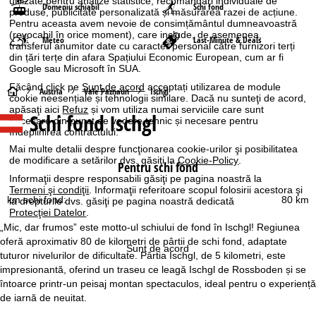
utilizate pentru analize statistice, recomandări individuale de
Domeniu schiabil
Schi fond
produse, publicitate personalizată și măsurarea razei de acțiune.
Pentru aceasta avem nevoie de consimțământul dumneavoastră
(revocabil în orice moment), care include, de asemenea,
Meteo
Last-Minute & Deals
transferul anumitor date cu caracter personal către furnizori terți
din țări terțe din afara Spațiului Economic European, cum ar fi
Google sau Microsoft în SUA.
Făcând click pe
Sunt de acord
acceptați utilizarea de module
A
Austria
Vale Paznaun
Ischgl
cookie neesențiale și tehnologii similare. Dacă nu sunteţi de acord,
apăsaţi aici
Refuz
și vom utiliza numai serviciile care sunt
Schi fond Ischgl
c
necesare din punct de vedere tehnic și necesare pentru
îndeplinirea contractului.
a
Mai multe detalii despre funcţionarea cookie-urilor şi posibilitatea
de modificare a setărilor dvs. găsiţi la
Cookie-Policy
.
Pentru schi fond
s
Informaţii despre responsabili găsiţi pe pagina noastră la
Termeni şi condiţii
. Informaţii referitoare scopul folosirii acestora şi
km schi fond:
80 km
la drepturile dvs. găsiţi pe pagina noastră dedicată
ă
Protecţiei Datelor
.
„Mic, dar frumos” este motto-ul schiului de fond în Ischgl! Regiunea
oferă aproximativ 80 de kilometri de pârtii de schi fond, adaptate
Sunt de acord
tuturor nivelurilor de dificultate. Pârtia Ischgl, de 5 kilometri, este
impresionantă, oferind un traseu ce leagă Ischgl de Rossboden și se
întoarce printr-un peisaj montan spectaculos, ideal pentru o experiență
de iarnă de neuitat.