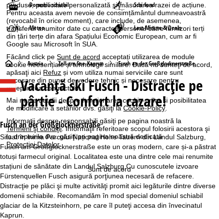
Domeniu schiabil
Schi fond
produse, publicitate personalizată și măsurarea razei de acțiune.
Pentru aceasta avem nevoie de consimțământul dumneavoastră
(revocabil în orice moment), care include, de asemenea,
Meteo
Last-Minute & Deals
transferul anumitor date cu caracter personal către furnizori terți
din țări terțe din afara Spațiului Economic European, cum ar fi
Google sau Microsoft în SUA.
Făcând click pe
Sunt de acord
acceptați utilizarea de module
A
Austria
Zell am See-Kaprun
Fusch an der Großglocknerstraße
cookie neesențiale și tehnologii similare. Dacă nu sunteţi de acord,
apăsaţi aici
Refuz
și vom utiliza numai serviciile care sunt
Vacanță ski
Fusch - Distracţie pe
necesare din punct de vedere tehnic și necesare pentru
c
îndeplinirea contractului.
pârtie - Confort la cazare!
Mai multe detalii despre funcţionarea cookie-urilor şi posibilitatea
a
de modificare a setărilor dvs. găsiţi la
Cookie-Policy
.
Informaţii despre responsabili găsiţi pe pagina noastră la
s
Fusch an der Großglocknerstraße
Termeni şi condiţii
. Informaţii referitoare scopul folosirii acestora şi
la drepturile dvs. găsiţi pe pagina noastră dedicată
Situat în inima Parcului Național Hohe Tauern din Landul Salzburg,
ă
Protecţiei Datelor
.
Fusch am Großglocknerstraße este un oraș modern, care și-a păstrat
totuși farmecul original. Localitatea este una dintre cele mai renumite
stațiuni de sănătate din Landul Salzburg.Cu cunoscutele izvoare
Sunt de acord
Fürstenquellen Fusch asigură porţiunea necesară de refacere.
Distracţie pe plăci şi multe activităţi promit aici legăturile dintre diverse
domenii schiabile. Recomandăm în mod special domeniul schiabil
glaciar de la Kitzsteinhorn, pe care îl puteţi accesa din învecinatul
Kaprun.