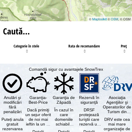
©
Maptoolkit
©
OSM
, © OSM
Caută…
Categorie în stele
Rata de recomandare
Preţ
Comandă sigur cu avantajele SnowTrex
Anulări şi
Garanţia-
Garanţia de
Rezervă în
Asociaţia
modificări
Best-Price
Zăpadă
siguranţă
Agenţiilor şi
fără
Operatorilor de
Dacă primiţi
În cazul în
DRSF
penalizări
Turism din
un sejur oferit
care
protejează
Germania
Puteți anula
de noi mai
domeniile
turiştii care
DRV este cea
gratuit
ieftin la un alt
schiabile
rezervă un
mai mare
rezervarea
tur-operator -
incluse în
pachet turistic
organizaţie de
Detalii
Detalii
Detalii