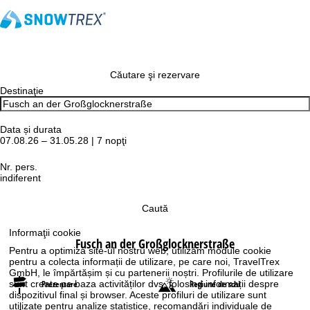
Căutare şi rezervare
Destinaţie
Data și durata
07.08.26 – 31.05.28 | 7 nopţi
Nr. pers.
indiferent
Caută
Informaţii cookie
Fusch an der Großglocknerstraße
Pentru a optimiza site-ul nostru web, utilizăm module cookie
pentru a colecta informații de utilizare, pe care noi, TravelTrex
GmbH, le împărtășim și cu partenerii noștri. Profilurile de utilizare
Prezentare
Regiune de schi
sunt create pe baza activităților dvs. folosind informații despre
dispozitivul final și browser. Aceste profiluri de utilizare sunt
utilizate pentru analize statistice, recomandări individuale de