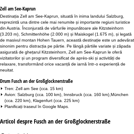
Zell am See-Kaprun
Destinația Zell am See-Kaprun, situată în inima landului Salzburg,
reprezintă una dintre cele mai renumite și importante regiuni turistice
din Austria. Înconjurată de vârfurile impunătoare ale Kitzsteinhorn
(3.203 m), Schmittenhöhe (2.000 m) și Maiskogel (1.675 m), și legată
de masivul montan Hohen Tauern, această destinație este un adevărat
sinonim pentru distracția pe pârtie. Pe lângă pârtiile variate și zăpada
asigurată de ghețarul Kitzsteinhorn, Zell am See-Kaprun le oferă
vizitatorilor și un program diversificat de après-ski și activități de
relaxare, transformând orice vacanță de iarnă într-o experiență de
neuitat.
Drum Fusch an der Großglocknerstraße
Tren: Zell am See (cca. 15 km)
Avion: Salzburg (cca. 100 km), Innsbruck (cca. 160 km),München
(cca. 220 km), Klagenfurt (cca. 225 km)
Planificați traseul în
Google Maps
.
Articol despre Fusch an der Großglocknerstraße