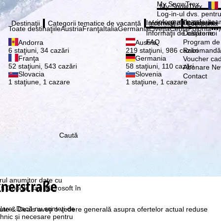
Vă ru
My SnowTrex
My SnowTrex
Abonează
Log-in-ul dvs. pentru 
informaţiile referitoa
Informaţii de călătorie
Despre noi
Destinaţii
Categorii tematice de vacanță
Informaţii
Compania
Toate destinaţiile
Austria
Franţa
Italia
Germania
Elveţia
Cehia
Polonia
•••
Informaţii de călătorie
Despre noi
FAQ
Program de a
Andorra
Austria
Recomandă 
6 staţiuni, 34 cazări
219 staţiuni, 986 cazări
Franţa
Germania
Voucher ca
52 staţiuni, 543 cazări
58 staţiuni, 110 cazări
Abonare New
Slovacia
Slovenia
Contact
1 staţiune, 1 cazare
1 staţiune, 1 cazare
Caută
re, pe care noi, TravelTrex
 dvs. folosind informații
tice, recomandări
 avem nevoie de
knerstraße
rul anumitor date cu
 fi Google sau Microsoft în
ilare. Dacă nu sunteţi de
nute & Deals aveţi o vedere generală asupra ofertelor actual reduse
ehnic și necesare pentru