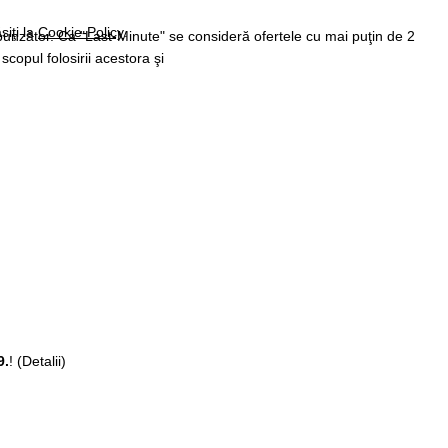
siţi la
Cookie-Policy
.
spunzător. Ca "Last-Minute" se consideră ofertele cu mai puţin de 2
 scopul folosirii acestora şi
9.
!
(Detalii)