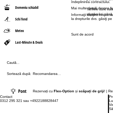
îndeplinirea contractului.
Domeniu schiabil
Mai multe detalii despre fu
ă
Tarifele sunt va
săptămâni până 
Informaţii despre responsa
la drepturile dvs. găsiţi 
Schi fond
Meteo
Sunt de acord
Last-Minute & Deals
Caută...
Sortează după:
Recomandarea
noastră
Pont
Rezervați cu
Flex-Option
și
scăpați de griji
! | R
Contact
Pr
0312 295 321 sau +4922188828447
Lu
Vi
Sâ