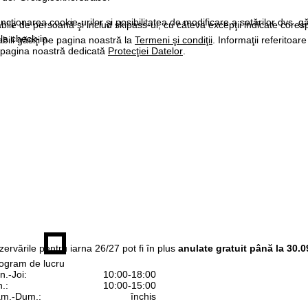
ncţionarea cookie-urilor şi posibilitatea de modificare a setărilor dvs. gă
labile de persoană şi includ skipass-ul, cu câteva excepţii indicate core
la check-in.
bili găsiţi pe pagina noastră la
Termeni şi condiţii
. Informaţii referitoare
pe pagina noastră dedicată
Protecţiei Datelor
.
ezervările pentru iarna 26/27 pot fi în plus
anulate gratuit până la 30.0
ogram de lucru
n.-Joi:
10:00-18:00
n.:
10:00-15:00
m.-Dum.:
închis