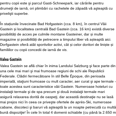
pentru copii este şi parcul Gasti-Schneepark, iar cărările pentru
drumeţii de iarnă, ori plimbări cu rachetele de zăpadă vă aşteaptă cu
privelişti superbe.
În stațiunile învecinate Bad Hofgastein (cca. 8 km), în centrul Văii
Gastein și localitatea centrală Bad Gastein (cca. 16 km) există diverse
posibilități de acces pe culmile montane Gasteiner, dar și multe
magazine și posibilități de petrecere a timpului liber vă așteaptă aici.
Dorfgastein oferă atât sportivilor activi, cât și celor doritori de liniște și
familiilor cu copii concedii de iarnă de vis.
Valea Gastein
Valea Gastein se află chiar în inima Landului Salzburg şi face parte din
una cele mai mari şi mai frumoase regiuni de schi ale Republicii
Federale. Clădiri fermecătoare în stil Belle Époque, din perioada
imperială, staţiuni frumoase cu mult caracter, aer curat şi ape termale -
toate acestea sunt caracteristice văii Gastein. Numeroase hoteluri cu
instalaţii termale şi de spa precum şi două instalaţii termale mari
asigură relaxarea dorită de oaspeţi, dar această destinaţie nu se lasă
mai prejos nici în ceea ce priveşte ofertele de après-Ski, numeroase
cabane, discoteci şi baruri vă aşteaptă la un noapte petrecută cu multă
bună dispoziţie! În cele în total 4 domenii schiabile (cu până la 2.650 m