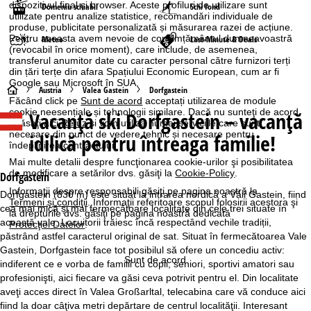
dispozitivul final și browser. Aceste profiluri de utilizare sunt
Domeniu schiabil
Schi fond
utilizate pentru analize statistice, recomandări individuale de
produse, publicitate personalizată și măsurarea razei de acțiune.
Pentru aceasta avem nevoie de consimțământul dumneavoastră
Meteo
Last-Minute & Deals
(revocabil în orice moment), care include, de asemenea,
transferul anumitor date cu caracter personal către furnizori terți
din țări terțe din afara Spațiului Economic European, cum ar fi
Google sau Microsoft în SUA.
A
Austria
Valea Gastein
Dorfgastein
Făcând click pe
Sunt de acord
acceptați utilizarea de module
cookie neesențiale și tehnologii similare. Dacă nu sunteţi de acord,
Vacanță ski
Dorfgastein – vacanţă
c
apăsaţi aici
Refuz
și vom utiliza numai serviciile care sunt
necesare din punct de vedere tehnic și necesare pentru
idilică pentru întreaga familie!
îndeplinirea contractului.
a
Mai multe detalii despre funcţionarea cookie-urilor şi posibilitatea
de modificare a setărilor dvs. găsiţi la
Cookie-Policy
.
s
Dorfgastein
Informaţii despre responsabili găsiţi pe pagina noastră la
Dorfgastein (830 m) este situat la intrarea nordică a Văii Gastein, fiind
Termeni şi condiţii
. Informaţii referitoare scopul folosirii acestora şi
ă
cea mai mică și mai fermecătoare localitate din cele trei situate în
la drepturile dvs. găsiţi pe pagina noastră dedicată
această vale. Locuitorii trăiesc încă respectând vechile tradiții,
Protecţiei Datelor
.
păstrând astfel caracterul original de sat. Situat în fermecătoarea Vale
Gastein, Dorfgastein face tot posibilul să ofere un concediu activ:
Sunt de acord
indiferent ce e vorba de familii cu copii, seniori, sportivi amatori sau
profesionişti, aici fiecare va găsi ceva potrivit pentru el. Din localitate
aveţi acces direct în Valea Großarltal, telecabina care vă conduce aici
fiind la doar câţiva metri depărtare de centrul localităţii. Interesant