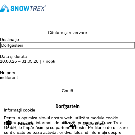
Căutare şi rezervare
Destinaţie
Data și durata
10.08.26 – 31.05.28 | 7 nopţi
Nr. pers.
indiferent
Caută
Dorfgastein
Informaţii cookie
Pentru a optimiza site-ul nostru web, utilizăm module cookie
pentru a colecta informații de utilizare, pe care noi, TravelTrex
Prezentare
Regiune de schi
GmbH, le împărtășim și cu partenerii noștri. Profilurile de utilizare
sunt create pe baza activităților dvs. folosind informații despre