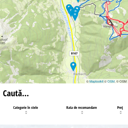
©
Maptoolkit
©
OSM
, © OSM
Caută…
Categorie în stele
Rata de recomandare
Preţ