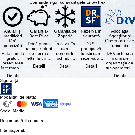
Comandă sigur cu avantajele SnowTrex
Anulări şi
Garanţia-
Garanţia de
Rezervă în
Asociaţia
modificări
Best-Price
Zăpadă
siguranţă
Agenţiilor şi
fără
Operatorilor de
Dacă primiţi
În cazul în
DRSF
penalizări
Turism din
un sejur oferit
care
protejează
Germania
Puteți anula
de noi mai
domeniile
turiştii care
DRV este cea
gratuit
ieftin la un alt
schiabile
rezervă un
mai mare
rezervarea
tur-operator -
incluse în
pachet turistic
organizaţie de
Detalii
Detalii
Detalii
în termen de
cu aceleaşi …
skipass-ul
sau servicii
tur-operatori şi
5 zile de la
rezervat
turistice …
agenţii de
Detalii
Detalii
data
sunt …
turism din
Siguranţă
:
rezervării, …
Germania.…
Modalităţi de plată
:
Social Media
:
Recomandările noastre
:
Internaţional
: