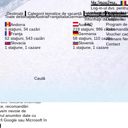
Vă ru
My SnowTrex
My SnowTrex
Abonează
Log-in-ul dvs. pentru 
informaţiile referitoa
Informaţii de călătorie
Despre noi
Destinaţii
Categorii tematice de vacanță
Informaţii
Compania
Toate destinaţiile
Austria
Franţa
Italia
Germania
Elveţia
Cehia
Polonia
•••
Informaţii de călătorie
Despre noi
FAQ
Program de a
Andorra
Austria
Recomandă 
6 staţiuni, 34 cazări
219 staţiuni, 986 cazări
Franţa
Germania
Voucher ca
52 staţiuni, 543 cazări
58 staţiuni, 110 cazări
Abonare New
Slovacia
Slovenia
Contact
1 staţiune, 1 cazare
1 staţiune, 1 cazare
Caută
re, pe care noi, TravelTrex
 dvs. folosind informații
tice, recomandări
 avem nevoie de
rul anumitor date cu
 fi Google sau Microsoft în
d