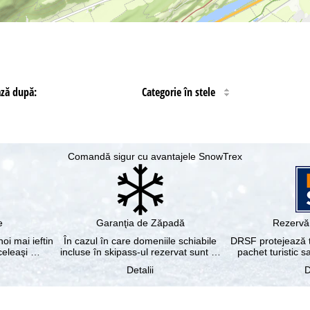
ază după:
Categorie în stele
Comandă sigur cu avantajele SnowTrex
e
Garanţia de Zăpadă
Rezervă 
noi mai ieftin
În cazul în care domeniile schiabile
DRSF protejează tu
aceleaşi …
incluse în skipass-ul rezervat sunt …
pachet turistic s
Detalii
D