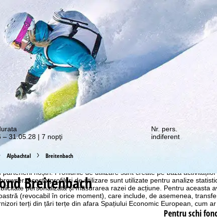
e promoții vă așteaptă!
durata
Nr. pers.
 – 31.05.28 | 7 nopţi
indiferent
Alpbachtal
Breitenbach
ostru web, utilizăm module cookie pentru a colecta informații de utiliza
rtenerii noștri. Profilurile de utilizare sunt create pe baza activităților
fond Breitenbach
 browser. Aceste profiluri de utilizare sunt utilizate pentru analize statis
ublicitate personalizată și măsurarea razei de acțiune. Pentru aceasta
tră (revocabil în orice moment), care include, de asemenea, transfe
nizori terți din țări terțe din afara Spațiului Economic European, cum ar
Pentru schi fon