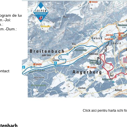
ogram de lucru
n.-Joi:
10:00-18:00
n.:
10:00-15:00
m.-Dum.:
închis
Asistenţă
ntact
Click aici pentru harta schi f
itenbach