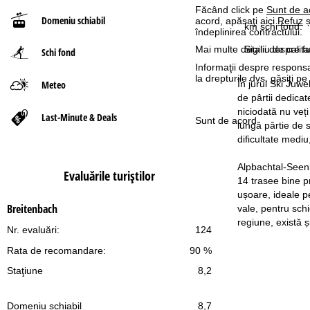
Făcând click pe
Sunt de a
Domeniu schiabil
acord, apăsaţi aici
Refuz
ș
ă
km schi fond:
îndeplinirea contractului.
Mai multe detalii despre fu
Sigiliu de calit
Schi fond
Informaţii despre responsa
la drepturile dvs. găsiţi 
Meteo
În jurul Ski Juwe
de pârtii dedicat
niciodată nu veți
Last-Minute & Deals
Sunt de acord
lungă pârtie de 
dificultate mediu
Alpbachtal-Seenla
Evaluările turiştilor
14 trasee bine pr
ușoare, ideale pe
Breitenbach
vale, pentru sch
regiune, există 
Nr. evaluări:
124
Rata de recomandare:
90 %
Staţiune
8,2
Domeniu schiabil
8,7