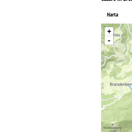
Harta
+
-