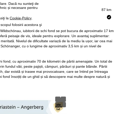
ilare. Dacă nu sunteţi de
ehnic și necesare pentru
87 km
siţi la
Cookie-Policy
.
 scopul folosirii acestora şi
În Wildschönau, iubitorii de schi fond se pot bucura de aproximativ 17 km
 oferă peisaje de vis, ideale pentru explorare. Un avantaj suplimentar:
eritată. Nivelul de dificultate variază de la mediu la ușor, iar cea mai
a Schönanger, cu o lungime de aproximativ 3,5 km și un nivel de
hi fond, cu aproximativ 70 de kilometri de pârtii amenajate. Un total de
in fundul văii, peste pajiști, câmpuri, pârâuri și pante blânde. Pârtii
ach, dar există și trasee mai provocatoare, care se întind pe întreaga
i fond însoțiți de un ghid și să descopere mai multe despre natură și