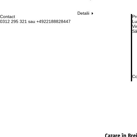
Detalii
Contact
Pr
0312 295 321 sau +4922188828447
Lu
Vi
Sâ
Co
Cazare în Bre