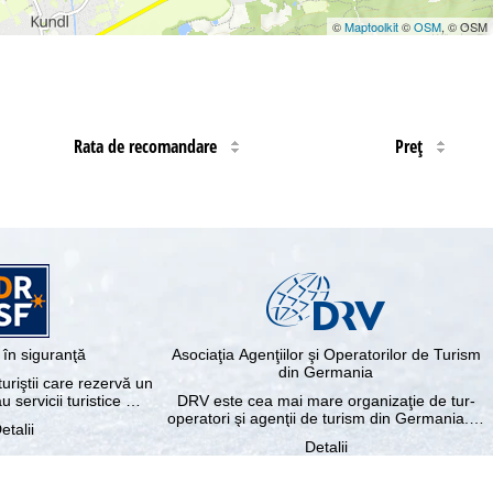
©
Maptoolkit
©
OSM
, © OSM
Rata de recomandare
Preţ
în siguranţă
Asociaţia Agenţiilor şi Operatorilor de Turism
din Germania
riştii care rezervă un
au servicii turistice …
DRV este cea mai mare organizaţie de tur-
operatori şi agenţii de turism din Germania.…
etalii
Detalii