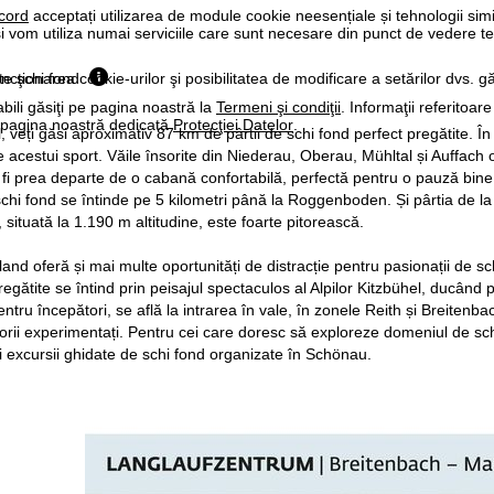
cord
acceptați utilizarea de module cookie neesențiale și tehnologii sim
i vom utiliza numai serviciile care sunt necesare din punct de vedere t
ncţionarea cookie-urilor şi posibilitatea de modificare a setărilor dvs. gă
ate schi fond
bili găsiţi pe pagina noastră la
Termeni şi condiţii
. Informaţii referitoare
pe pagina noastră dedicată
Protecţiei Datelor
.
l, veți găsi aproximativ 87 km de pârtii de schi fond perfect pregătite. 
e acestui sport. Văile însorite din Niederau, Oberau, Mühltal și Auffach
 fi prea departe de o cabană confortabilă, perfectă pentru o pauză bine m
schi fond se întinde pe 5 kilometri până la Roggenboden. Și pârtia de l
, situată la 1.190 m altitudine, este foarte pitorească.
nd oferă și mai multe oportunități de distracție pentru pasionații de sc
egătite se întind prin peisajul spectaculos al Alpilor Kitzbühel, ducând pr
ntru începători, se află la intrarea în vale, în zonele Reith și Breitenb
iorii experimentați. Pentru cei care doresc să exploreze domeniul de sch
și excursii ghidate de schi fond organizate în Schönau.