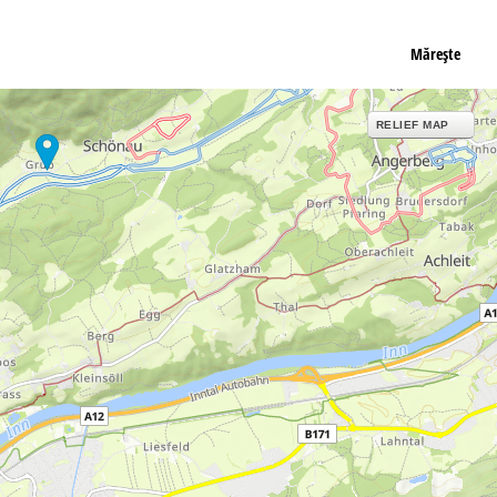
Măreşte
RELIEF MAP