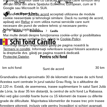
transferul anumitor date cu caracter personal către furnizori terți
Schi fond
Meteo
din țări terțe din afara Spațiului Economic European, cum ar fi
Google sau Microsoft în SUA.
Last-Minute & Deals
Făcând click pe
Sunt de acord
acceptați utilizarea de module
cookie neesențiale și tehnologii similare. Dacă nu sunteţi de acord,
apăsaţi aici
Refuz
și vom utiliza numai serviciile care sunt
necesare din punct de vedere tehnic și necesare pentru
îndeplinirea contractului.
A
Andorra
Grandvalira
Canillo
Mai multe detalii despre funcţionarea cookie-urilor şi posibilitatea
Schi fond Canillo
de modificare a setărilor dvs. găsiţi la
Cookie-Policy
.
c
Informaţii despre responsabili găsiţi pe pagina noastră la
Termeni şi condiţii
. Informaţii referitoare scopul folosirii acestora şi
a
la drepturile dvs. găsiţi pe pagina noastră dedicată
Pentru schi fond
Protecţiei Datelor
.
s
km schi fond:
30 km
Sunt de acord
ă
Grandvalira oferă aproximativ 30 de kilometri de trasee de schi fond.
Acestea sunt centrate în jurul satului Grau Roig, la o altitudine de
2.120 m. Există, de asemenea, trasee suplimentare în satul Sant Julià
de Lòria, la doar 35 km distanță, la centrul de schi fond La Rabassa.
Aici veți găsi condiții foarte bune cu 15 kilometri de trasee cu diferite
grade de dificultate. Majoritatea kilometrilor de trasee trec prin trasee
forestiere pitorești, inclusiv cele pentru începători și schiori avansați.