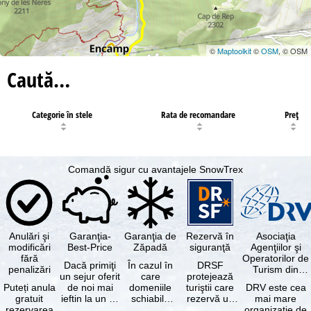
©
Maptoolkit
©
OSM
, © OSM
Caută…
Categorie în stele
Rata de recomandare
Preţ
Comandă sigur cu avantajele SnowTrex
Anulări şi
Garanţia-
Garanţia de
Rezervă în
Asociaţia
modificări
Best-Price
Zăpadă
siguranţă
Agenţiilor şi
fără
Operatorilor de
Dacă primiţi
În cazul în
DRSF
penalizări
Turism din
un sejur oferit
care
protejează
Germania
Puteți anula
de noi mai
domeniile
turiştii care
DRV este cea
gratuit
ieftin la un alt
schiabile
rezervă un
mai mare
rezervarea
tur-operator -
incluse în
pachet turistic
organizaţie de