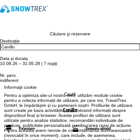
Căutare şi rezervare
Destinaţie
Data și durata
10.08.26 – 31.05.28 | 7 nopţi
Nr. pers.
indiferent
Informaţii cookie
Caută
Pentru a optimiza site-ul nostru web, utilizăm module cookie
pentru a colecta informații de utilizare, pe care noi, TravelTrex
GmbH, le împărtășim și cu partenerii noștri. Profilurile de utilizare
Canillo
sunt create pe baza activităților dvs. folosind informații despre
dispozitivul final și browser. Aceste profiluri de utilizare sunt
utilizate pentru analize statistice, recomandări individuale de
produse, publicitate personalizată și măsurarea razei de acțiune.
Prezentare
Domeniu schiabil
Pentru aceasta avem nevoie de consimțământul dumneavoastră
(revocabil în orice moment), care include, de asemenea,