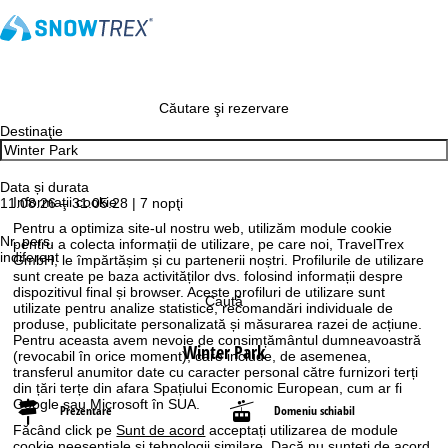
Căutare şi rezervare
Destinaţie
Data și durata
Informaţii cookie
11.08.26 – 31.05.28 | 7 nopţi
Pentru a optimiza site-ul nostru web, utilizăm module cookie
Nr. pers.
pentru a colecta informații de utilizare, pe care noi, TravelTrex
indiferent
GmbH, le împărtășim și cu partenerii noștri. Profilurile de utilizare
sunt create pe baza activităților dvs. folosind informații despre
dispozitivul final și browser. Aceste profiluri de utilizare sunt
Caută
utilizate pentru analize statistice, recomandări individuale de
produse, publicitate personalizată și măsurarea razei de acțiune.
Pentru aceasta avem nevoie de consimțământul dumneavoastră
Winter Park
(revocabil în orice moment), care include, de asemenea,
transferul anumitor date cu caracter personal către furnizori terți
din țări terțe din afara Spațiului Economic European, cum ar fi
Google sau Microsoft în SUA.
Prezentare
Domeniu schiabil
Făcând click pe
Sunt de acord
acceptați utilizarea de module
cookie neesențiale și tehnologii similare. Dacă nu sunteţi de acord,