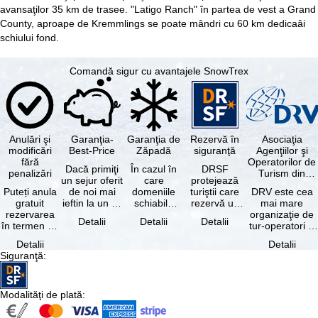
avansaţilor 35 km de trasee. "Latigo Ranch" în partea de vest a Grand
County, aproape de Kremmlings se poate mândri cu 60 km dedicaâi
schiului fond.
Comandă sigur cu avantajele SnowTrex
Anulări şi
Garanţia-
Garanţia de
Rezervă în
Asociaţia
modificări
Best-Price
Zăpadă
siguranţă
Agenţiilor şi
fără
Operatorilor de
Dacă primiţi
În cazul în
DRSF
penalizări
Turism din
un sejur oferit
care
protejează
Germania
Puteți anula
de noi mai
domeniile
turiştii care
DRV este cea
gratuit
ieftin la un alt
schiabile
rezervă un
mai mare
rezervarea
tur-operator -
incluse în
pachet turistic
organizaţie de
Detalii
Detalii
Detalii
în termen de
cu aceleaşi …
skipass-ul
sau servicii
tur-operatori şi
5 zile de la
rezervat
turistice …
agenţii de
Detalii
Detalii
data
sunt …
turism din
Siguranţă
:
rezervării, …
Germania.…
Modalităţi de plată
: