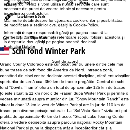
Schi fond
Meteo
apăsaţi aici
Refuz
și vom utiliza numai serviciile care sunt
necesare din punct de vedere tehnic și necesare pentru
îndeplinirea contractului.
Last-Minute & Deals
Mai multe detalii despre funcţionarea cookie-urilor şi posibilitatea
de modificare a setărilor dvs. găsiţi la
Cookie-Policy
.
Informaţii despre responsabili găsiţi pe pagina noastră la
A
Termeni şi condiţii
. Informaţii referitoare scopul folosirii acestora şi
SUA
Winter Park
la drepturile dvs. găsiţi pe pagina noastră dedicată
Protecţiei Datelor
.
Schi fond Winter Park
c
a
Sunt de acord
Grand County Colorado este cunoscut pentru unele dintre cele mai
bune trasee de schi fond din America de Nord. Întreaga zonă,
s
constând din cinci centre dedicate acestei discipline, oferă entuziaştilor
sporturilor de iarnă cca. 350 km de trasee pregătite. Centrul de schi
ă
fond "Devil's Thumb" ofera un total de aproximativ 125 km de trasee.
ţo este situat la 11 km nordic de Fraser, după Winter Park şi permite o
vedere minunată asupra munţilor din jur. "Snow Mountain Ranch" este
situat la doar 13 km la vest de Winter Park şi are în jur de 110 km de
trasee prin diverse peisaje naturale. La "Sol Vista Basin" vizitatorii pot
profita de aproximativ 40 km de trasee. "Grand Lake Touring Center"
oferă o vedere deosebita asupra parcului naţional Rocky Mountain
National Park şi pune la dispoziţia atât a începătorilor cât şi a