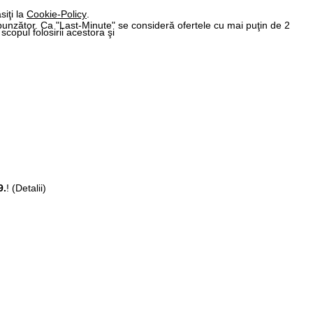
siţi la
Cookie-Policy
.
spunzător. Ca "Last-Minute" se consideră ofertele cu mai puţin de 2
 scopul folosirii acestora şi
9.
!
(Detalii)