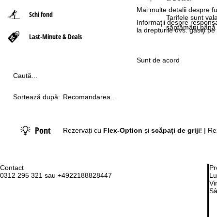
Mai multe detalii despre fu
Schi fond
ă
Tarifele sunt va
Informaţii despre responsa
săptămâni până 
la drepturile dvs. găsiţi 
Last-Minute & Deals
Sunt de acord
Caută...
Sortează după:
Recomandarea
noastră
Pont
Rezervați cu
Flex-Option
și
scăpați de griji
! | R
Contact
Pr
0312 295 321 sau +4922188828447
Lu
Vi
Sâ