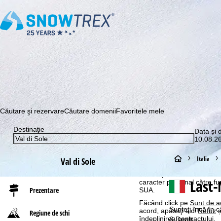
Abonaţi-vă la newsletter-ul nostru și aflați printre primii c
Căutare şi rezervare
Căutare domenii
Favoritele mele
Destinaţie
Informaţii cookie
Data și 
10.08.26
Pentru a optimiza site-ul n
GmbH, le împărtășim și cu pa
A
Italia
despre dispozitivul final și
Val di Sole
individuale de produse, p
consimțământul dumneavoas
c
Last-
caracter personal către fur
Prezentare
SUA.
a
Făcând click pe
Sunt de a
Sunteţi încă în c
acord, apăsaţi aici
Refuz
ș
Regiune de schi
s
îndeplinirea contractului.
& Deals.