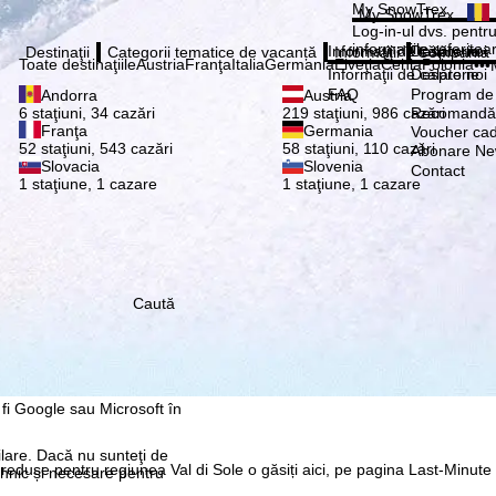
Vă ru
My SnowTrex
My SnowTrex
Abonează
Log-in-ul dvs. pentru 
informaţiile referitoa
Informaţii de călătorie
Despre noi
Destinaţii
Categorii tematice de vacanță
Informaţii
Compania
Toate destinaţiile
Austria
Franţa
Italia
Germania
Elveţia
Cehia
Polonia
•••
Informaţii de călătorie
Despre noi
FAQ
Program de a
Andorra
Austria
Recomandă 
6 staţiuni, 34 cazări
219 staţiuni, 986 cazări
Franţa
Germania
Voucher ca
52 staţiuni, 543 cazări
58 staţiuni, 110 cazări
Abonare New
Slovacia
Slovenia
Contact
1 staţiune, 1 cazare
1 staţiune, 1 cazare
Caută
re, pe care noi, TravelTrex
 dvs. folosind informații
tice, recomandări
 avem nevoie de
rul anumitor date cu
 fi Google sau Microsoft în
ilare. Dacă nu sunteţi de
 reduse pentru regiunea Val di Sole o găsiți aici, pe pagina Last-Minute
ehnic și necesare pentru