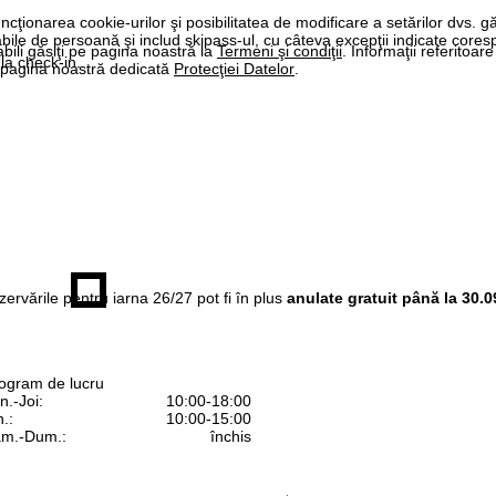
ncţionarea cookie-urilor şi posibilitatea de modificare a setărilor dvs. gă
labile de persoană şi includ skipass-ul, cu câteva excepţii indicate core
bili găsiţi pe pagina noastră la
Termeni şi condiţii
. Informaţii referitoare
la check-in.
pe pagina noastră dedicată
Protecţiei Datelor
.
ezervările pentru iarna 26/27 pot fi în plus
anulate gratuit până la 30.0
ogram de lucru
n.-Joi:
10:00-18:00
n.:
10:00-15:00
m.-Dum.:
închis