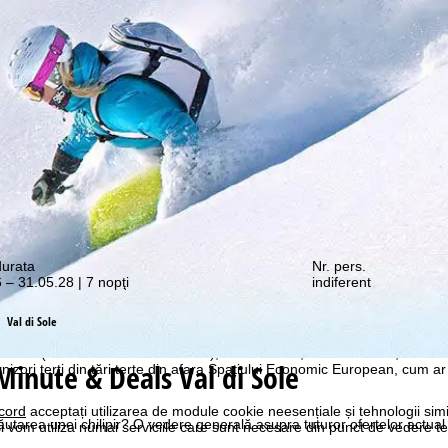
e promoții vă așteaptă!
durata
Nr. pers.
 – 31.05.28 | 7 nopţi
indiferent
ostru web, utilizăm module cookie pentru a colecta informații de utiliza
rtenerii noștri. Profilurile de utilizare sunt create pe baza activităților
Val di Sole
 browser. Aceste profiluri de utilizare sunt utilizate pentru analize statis
ublicitate personalizată și măsurarea razei de acțiune. Pentru aceasta
tră (revocabil în orice moment), care include, de asemenea, transfe
Minute & Deals Val di Sole
nizori terți din țări terțe din afara Spațiului Economic European, cum ar
cord
acceptați utilizarea de module cookie neesențiale și tehnologii sim
ăutarea unei chilipir? O vedere generală asupra tuturor ofertelor actual
i vom utiliza numai serviciile care sunt necesare din punct de vedere t