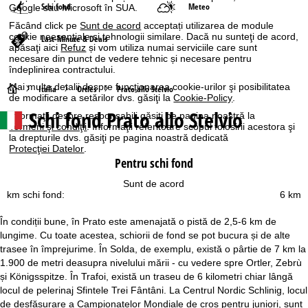
Schi fond
Meteo
Google sau Microsoft în SUA.
Făcând click pe
Sunt de acord
acceptați utilizarea de module
cookie neesențiale și tehnologii similare. Dacă nu sunteţi de acord,
Last-Minute & Deals
apăsaţi aici
Refuz
și vom utiliza numai serviciile care sunt
necesare din punct de vedere tehnic și necesare pentru
îndeplinirea contractului.
Mai multe detalii despre funcţionarea cookie-urilor şi posibilitatea
A
Italia
Ortles
Prato allo Stelvio
de modificare a setărilor dvs. găsiţi la
Cookie-Policy
.
Schi fond Prato allo Stelvio
Informaţii despre responsabili găsiţi pe pagina noastră la
c
Termeni şi condiţii
. Informaţii referitoare scopul folosirii acestora şi
la drepturile dvs. găsiţi pe pagina noastră dedicată
a
Protecţiei Datelor
.
Pentru schi fond
s
Sunt de acord
km schi fond:
6 km
ă
În condiții bune, în Prato este amenajată o pistă de 2,5-6 km de
lungime. Cu toate acestea, schiorii de fond se pot bucura și de alte
trasee în împrejurime. În Solda, de exemplu, există o pârtie de 7 km la
1.900 de metri deasupra nivelului mării - cu vedere spre Ortler, Zebrù
și Königsspitze. În Trafoi, există un traseu de 6 kilometri chiar lângă
locul de pelerinaj Sfintele Trei Fântâni. La Centrul Nordic Schlinig, locul
de desfășurare a Campionatelor Mondiale de cros pentru juniori, sunt