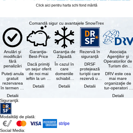
Click aici pentru harta schi fond mărită
Comandă sigur cu avantajele SnowTrex
Anulări şi
Garanţia-
Garanţia de
Rezervă în
Asociaţia
modificări
Best-Price
Zăpadă
siguranţă
Agenţiilor şi
fără
Operatorilor de
Dacă primiţi
În cazul în
DRSF
penalizări
Turism din
un sejur oferit
care
protejează
Germania
Puteți anula
de noi mai
domeniile
turiştii care
DRV este cea
gratuit
ieftin la un alt
schiabile
rezervă un
mai mare
rezervarea
tur-operator -
incluse în
pachet turistic
organizaţie de
Detalii
Detalii
Detalii
în termen de
cu aceleaşi …
skipass-ul
sau servicii
tur-operatori şi
5 zile de la
rezervat
turistice …
agenţii de
Detalii
Detalii
data
sunt …
turism din
Siguranţă
:
rezervării, …
Germania.…
Modalităţi de plată
:
Social Media
: