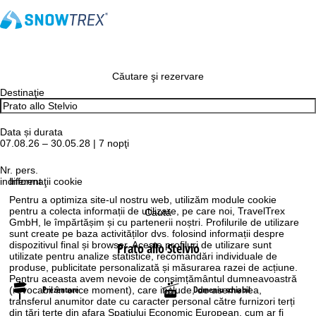
Căutare şi rezervare
Destinaţie
Data și durata
07.08.26 – 30.05.28 | 7 nopţi
Nr. pers.
indiferent
Informaţii cookie
Pentru a optimiza site-ul nostru web, utilizăm module cookie
pentru a colecta informații de utilizare, pe care noi, TravelTrex
Caută
GmbH, le împărtășim și cu partenerii noștri. Profilurile de utilizare
sunt create pe baza activităților dvs. folosind informații despre
dispozitivul final și browser. Aceste profiluri de utilizare sunt
Prato allo Stelvio
utilizate pentru analize statistice, recomandări individuale de
produse, publicitate personalizată și măsurarea razei de acțiune.
Pentru aceasta avem nevoie de consimțământul dumneavoastră
Prezentare
Domeniu schiabil
(revocabil în orice moment), care include, de asemenea,
transferul anumitor date cu caracter personal către furnizori terți
din țări terțe din afara Spațiului Economic European, cum ar fi