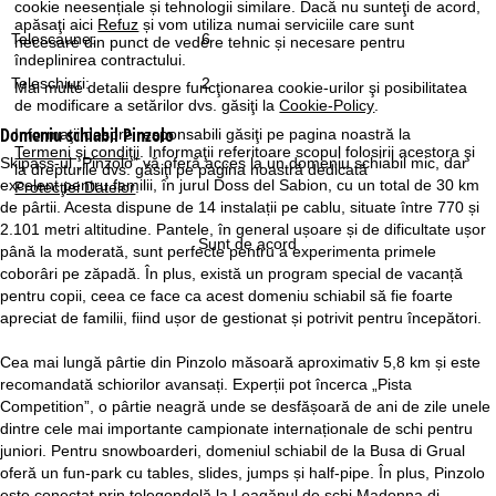
cookie neesențiale și tehnologii similare. Dacă nu sunteţi de acord,
apăsaţi aici
Refuz
și vom utiliza numai serviciile care sunt
Telescaune:
6
necesare din punct de vedere tehnic și necesare pentru
îndeplinirea contractului.
Teleschiuri:
2
Mai multe detalii despre funcţionarea cookie-urilor şi posibilitatea
de modificare a setărilor dvs. găsiţi la
Cookie-Policy
.
Domeniu schiabil
Pinzolo
Informaţii despre responsabili găsiţi pe pagina noastră la
Termeni şi condiţii
. Informaţii referitoare scopul folosirii acestora şi
Skipass-ul „Pinzolo” vă oferă acces la un domeniu schiabil mic, dar
la drepturile dvs. găsiţi pe pagina noastră dedicată
excelent pentru familii, în jurul Doss del Sabion, cu un total de 30 km
Protecţiei Datelor
.
de pârtii. Acesta dispune de 14 instalații pe cablu, situate între 770 și
2.101 metri altitudine. Pantele, în general ușoare și de dificultate ușor
Sunt de acord
până la moderată, sunt perfecte pentru a experimenta primele
coborâri pe zăpadă. În plus, există un program special de vacanță
pentru copii, ceea ce face ca acest domeniu schiabil să fie foarte
apreciat de familii, fiind ușor de gestionat și potrivit pentru începători.
Cea mai lungă pârtie din Pinzolo măsoară aproximativ 5,8 km și este
recomandată schiorilor avansați. Experții pot încerca „Pista
Competition”, o pârtie neagră unde se desfășoară de ani de zile unele
dintre cele mai importante campionate internaționale de schi pentru
juniori. Pentru snowboarderi, domeniul schiabil de la Busa di Grual
oferă un fun-park cu tables, slides, jumps și half-pipe. În plus, Pinzolo
este conectat prin telegondolă la Leagănul de schi Madonna di