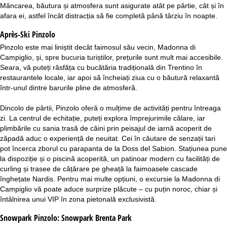
Mâncarea, băutura și atmosfera sunt asigurate atât pe pârtie, cât și în
afara ei, astfel încât distracția să fie completă până târziu în noapte.
Après-Ski Pinzolo
Pinzolo este mai liniștit decât faimosul său vecin, Madonna di
Campiglio, și, spre bucuria turiștilor, prețurile sunt mult mai accesibile.
Seara, vă puteți răsfăța cu bucătăria tradițională din Trentino în
restaurantele locale, iar apoi să încheiați ziua cu o băutură relaxantă
într-unul dintre barurile pline de atmosferă.
Dincolo de pârtii, Pinzolo oferă o mulțime de activități pentru întreaga
zi. La centrul de echitație, puteți explora împrejurimile călare, iar
plimbările cu sania trasă de câini prin peisajul de iarnă acoperit de
zăpadă aduc o experiență de neuitat. Cei în căutare de senzații tari
pot încerca zborul cu parapanta de la Doss del Sabion. Stațiunea pune
la dispoziție și o piscină acoperită, un patinoar modern cu facilități de
curling și trasee de cățărare pe gheață la faimoasele cascade
înghețate Nardis. Pentru mai multe opțiuni, o excursie la Madonna di
Campiglio vă poate aduce surprize plăcute – cu puțin noroc, chiar și
întâlnirea unui VIP în zona pietonală exclusivistă.
Snowpark Pinzolo:
Snowpark Brenta Park