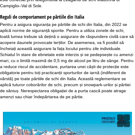
Campiglio–Val di Sole.
Reguli de comportament pe pârtiile din Italia
Pentru a asigura siguranța pe pârtiile de schi din Italia, din 2022 se
aplică norme de siguranță sporite. Pentru a utiliza zonele de schi,
toată lumea trebuie să dețină o asigurare de răspundere civilă care să
acopere daunele provocate terților. De asemenea, va fi posibil să
încheiați această asigurare la fața locului pentru zile individuale.
Schiatul în stare de ebrietate este interzis și se pedepsește cu amenzi
mari, cu o limită maximă de 0,5 mg de alcool pe litru de sânge. Pentru
a reduce riscul de accidentare, purtarea unei căști de protecție este
obligatorie pentru toți practicanții sporturilor de iarnă (indiferent de
vârstă) pe toate pârtiile de schi din Italia. Această reglementare se
aplică tuturor coborârilor de schi, precum și snowpark-urilor și pârtiei
de săniuș. Nerespectarea obligației de a purta cască poate atrage
amenzi sau chiar îndepărtarea de pe pârtie.