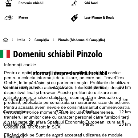
Domeniu schiabil
Schi fond
Meteo
Last-Minute & Deals
A
Italia
Campiglio
Pinzolo (Madonna di Campiglio)
Domeniu schiabil
Pinzolo
c
a
Informaţii cookie
Informaţii despre domeniul schiabil
Pentru a optimiza site-ul nostru web, utilizăm module cookie
s
pentru a colecta informații de utilizare, pe care noi, TravelTrex
GmbH, le împărtășim și cu partenerii noștri. Profilurile de utilizare
Cel mai înalt punct:
2.101 m
Total pârtii:
30 km
sunt create pe baza activităților dvs. folosind informații despre
ă
dispozitivul final și browser. Aceste profiluri de utilizare sunt
utilizate pentru analize statistice, recomandări individuale de
Cel mai jos punct:
770 m
Pârtii:
3 km
produse, publicitate personalizată și măsurarea razei de acțiune.
Pentru aceasta avem nevoie de consimțământul dumneavoastră
Cota staţiune:
770 m
Pârtii:
12 km
(revocabil în orice moment), care include, de asemenea,
transferul anumitor date cu caracter personal către furnizori terți
din țări terțe din afara Spațiului Economic European, cum ar fi
Instalaţii pe cablu:
14
Pârtii:
15 km
Google sau Microsoft în SUA.
Făcând click pe
Sunt de acord
acceptați utilizarea de module
Telecabine:
6