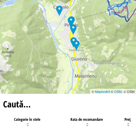
©
Maptoolkit
©
OSM
, © OSM
Caută…
Categorie în stele
Rata de recomandare
Preţ