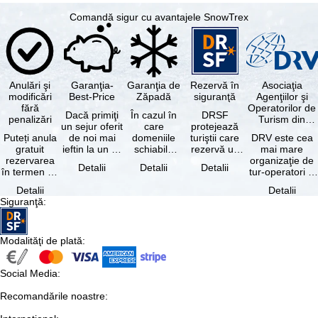
Comandă sigur cu avantajele SnowTrex
Anulări şi
Garanţia-
Garanţia de
Rezervă în
Asociaţia
modificări
Best-Price
Zăpadă
siguranţă
Agenţiilor şi
fără
Operatorilor de
Dacă primiţi
În cazul în
DRSF
penalizări
Turism din
un sejur oferit
care
protejează
Germania
Puteți anula
de noi mai
domeniile
turiştii care
DRV este cea
gratuit
ieftin la un alt
schiabile
rezervă un
mai mare
rezervarea
tur-operator -
incluse în
pachet turistic
organizaţie de
Detalii
Detalii
Detalii
în termen de
cu aceleaşi …
skipass-ul
sau servicii
tur-operatori şi
5 zile de la
rezervat
turistice …
agenţii de
Detalii
Detalii
data
sunt …
turism din
Siguranţă
:
rezervării, …
Germania.…
Modalităţi de plată
:
Social Media
:
Recomandările noastre
: