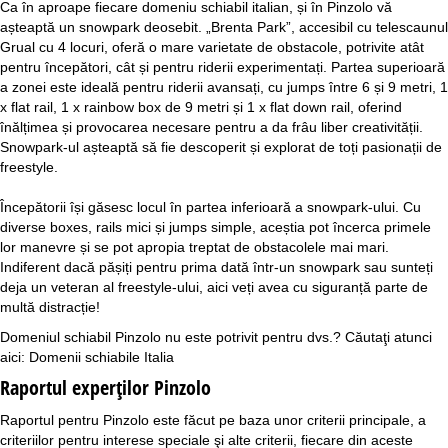
Ca în aproape fiecare domeniu schiabil italian, și în Pinzolo vă
așteaptă un snowpark deosebit. „Brenta Park”, accesibil cu telescaunul
Grual cu 4 locuri, oferă o mare varietate de obstacole, potrivite atât
pentru începători, cât și pentru riderii experimentați. Partea superioară
a zonei este ideală pentru riderii avansați, cu jumps între 6 și 9 metri, 1
x flat rail, 1 x rainbow box de 9 metri și 1 x flat down rail, oferind
înălțimea și provocarea necesare pentru a da frâu liber creativității.
Snowpark-ul așteaptă să fie descoperit și explorat de toți pasionații de
freestyle.
Începătorii își găsesc locul în partea inferioară a snowpark-ului. Cu
diverse boxes, rails mici și jumps simple, aceștia pot încerca primele
lor manevre și se pot apropia treptat de obstacolele mai mari.
Indiferent dacă pășiți pentru prima dată într-un snowpark sau sunteți
deja un veteran al freestyle-ului, aici veți avea cu siguranță parte de
multă distracție!
Domeniul schiabil Pinzolo nu este potrivit pentru dvs.? Căutaţi atunci
aici:
Domenii schiabile Italia
Raportul experţilor Pinzolo
Raportul pentru Pinzolo este făcut pe baza unor criterii principale, a
criteriilor pentru interese speciale şi alte criterii, fiecare din aceste