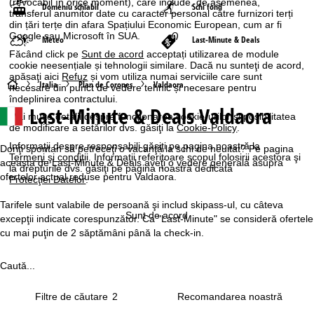
(revocabil în orice moment), care include, de asemenea,
Domeniu schiabil
Schi fond
transferul anumitor date cu caracter personal către furnizori terți
din țări terțe din afara Spațiului Economic European, cum ar fi
Google sau Microsoft în SUA.
Meteo
Last-Minute & Deals
Făcând click pe
Sunt de acord
acceptați utilizarea de module
cookie neesențiale și tehnologii similare. Dacă nu sunteţi de acord,
apăsaţi aici
Refuz
și vom utiliza numai serviciile care sunt
A
Italia
Plan de Corones
Valdaora
necesare din punct de vedere tehnic și necesare pentru
îndeplinirea contractului.
Last-Minute & Deals Valdaora
c
Mai multe detalii despre funcţionarea cookie-urilor şi posibilitatea
de modificare a setărilor dvs. găsiţi la
Cookie-Policy
.
a
Informaţii despre responsabili găsiţi pe pagina noastră la
Doriţi spontan să petreceţi o vacanţă la schi de neuitat? Pe pagina
Termeni şi condiţii
. Informaţii referitoare scopul folosirii acestora şi
aceasta de Last-Minute & Deals aveţi o vedere generală asupra
la drepturile dvs. găsiţi pe pagina noastră dedicată
s
ofertelor actual reduse pentru Valdaora.
Protecţiei Datelor
.
ă
Tarifele sunt valabile de persoană şi includ skipass-ul, cu câteva
Sunt de acord
excepţii indicate corespunzător. Ca "Last-Minute" se consideră ofertele
cu mai puţin de 2 săptămâni până la check-in.
Caută...
Filtre de căutare
2