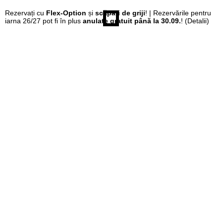
Rezervați cu
Flex-Option
și
scăpați de griji
! | Rezervările pentru
iarna 26/27 pot fi în plus
anulate gratuit până la 30.09.
!
(Detalii)