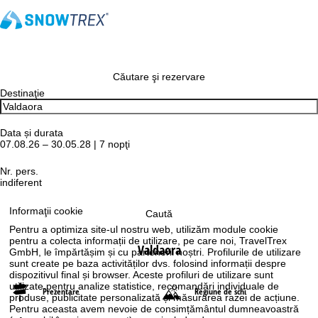
Căutare şi rezervare
Destinaţie
Data și durata
07.08.26 – 30.05.28 | 7 nopţi
Nr. pers.
indiferent
Informaţii cookie
Caută
Pentru a optimiza site-ul nostru web, utilizăm module cookie
pentru a colecta informații de utilizare, pe care noi, TravelTrex
Valdaora
GmbH, le împărtășim și cu partenerii noștri. Profilurile de utilizare
sunt create pe baza activităților dvs. folosind informații despre
dispozitivul final și browser. Aceste profiluri de utilizare sunt
utilizate pentru analize statistice, recomandări individuale de
Prezentare
Regiune de schi
produse, publicitate personalizată și măsurarea razei de acțiune.
Pentru aceasta avem nevoie de consimțământul dumneavoastră