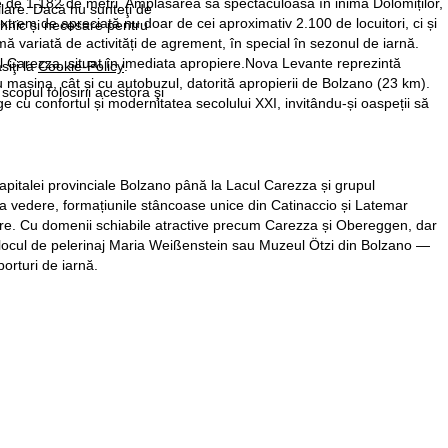
dine de 1.182 de metri. Amplasarea sa spectaculoasă în inima Dolomiților,
ilare. Dacă nu sunteţi de
xtrem de apreciată nu doar de cei aproximativ 2.100 de locuitori, ci și
ehnic și necesare pentru
ă variată de activități de agrement, în special în sezonul de iarnă.
abil Carezza, situat în imediata apropiere.Nova Levante reprezintă
siţi la
Cookie-Policy
.
u mașina, cât și cu autobuzul, datorită apropierii de Bolzano (23 km).
 scopul folosirii acestora şi
ge cu confortul și modernitatea secolului XXI, invitându-și oaspeții să
 capitalei provinciale Bolzano până la Lacul Carezza și grupul
a vedere, formațiunile stâncoase unice din Catinaccio și Latemar
xare. Cu domenii schiabile atractive precum Carezza și Obereggen, dar
, locul de pelerinaj Maria Weißenstein sau Muzeul Ötzi din Bolzano —
porturi de iarnă.