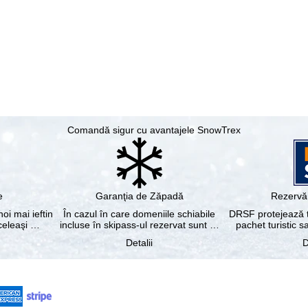
Comandă sigur cu avantajele SnowTrex
e
Garanţia de Zăpadă
Rezervă 
noi mai ieftin
În cazul în care domeniile schiabile
DRSF protejează tu
aceleaşi …
incluse în skipass-ul rezervat sunt …
pachet turistic s
Detalii
D