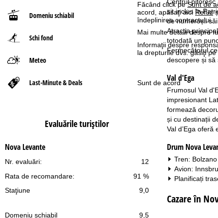
Centrul pitoresc 
Făcând click pe
Sunt de a
sit inclus în Pa
acord, apăsaţi aici
Refuz
ș
Domeniu schiabil
ă
îndeplinirea contractului.
de numeroșii săi
Atracția principa
Mai multe detalii despre fu
Schi fond
totodată un punct
Informaţii despre responsa
Fermecătorul cent
la drepturile dvs. găsiţi 
Meteo
descopere și să 
Val d'Ega
Last-Minute & Deals
Sunt de acord
Frumosul Val d'Eg
impresionant Lat
formează decorul
și cu destinații
Evaluările turiştilor
Val d’Ega oferă e
Drum Nova Leva
Nova Levante
Tren: Bolzano
Nr. evaluări:
12
Avion: Innsbr
Rata de recomandare:
91 %
Planificați tra
Staţiune
9,0
Cazare în No
Domeniu schiabil
9,5