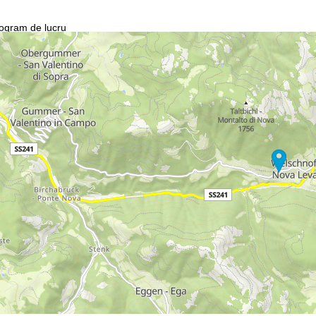
ogram de lucru
n.-Joi:
10:00-18:00
n.:
10:00-15:00
m.-Dum.:
închis
Asistenţă
ntact