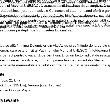
al satului Nova Levante se află în Val d’Ega, în Alto Adige, la o altitu
cord
acceptați utilizarea de module cookie neesențiale și tehnologii sim
trimoniul Mondial UNESCO, face ca această localitate de vacanță să fie e
i vom utiliza numai serviciile care sunt necesare din punct de vedere t
 oaspeți.Înconjurat de masivele Catinaccio și Latemar, satul oferă o gam
lă pentru iubitorii sporturilor de iarnă este, bineînțeles, domeniul schi
ncţionarea cookie-urilor şi posibilitatea de modificare a setărilor dvs. gă
 de plecare ideal pentru excursii în natură și este ușor accesibil atât c
bili găsiţi pe pagina noastră la
Termeni şi condiţii
. Informaţii referitoare
ru al satului îmbină armonios tradiția și ospitalitatea specifică Alto Adi
pe pagina noastră dedicată
Protecţiei Datelor
.
se bucure pe deplin de frumusețea Dolomiților.
a se află în inima Dolomiților din Alto Adige și se întinde de la porțile
emar, care este un sit al Patrimoniului Mondial UNESCO. Întotdeauna l
 perfect pentru o vacanță de iarnă unică, cu un factor ridicat de rela
 de excursie extraordinare, cum ar fi piramidele de pământ din Steinegg
xperiențe memorabile atât iubitorilor de natură, cât și pasionaților de s
nte
 (cca. 21 km)
uck (cca. 135 km), Verona (cca. 175 km)
seul în
Google Maps
.
va Levante