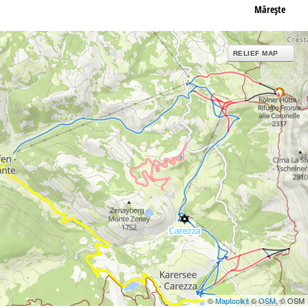
Măreşte
RELIEF MAP
©
Maptoolkit
©
OSM
, © OSM