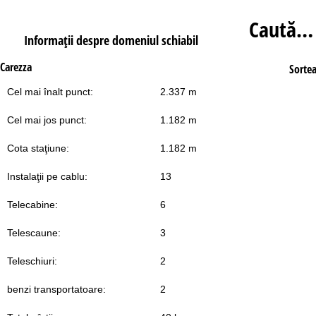
Caută…
Informaţii despre domeniul schiabil
Carezza
Sorte
Cel mai înalt punct:
2.337 m
Cel mai jos punct:
1.182 m
Cota staţiune:
1.182 m
Instalaţii pe cablu:
13
Telecabine:
6
Telescaune:
3
Teleschiuri:
2
benzi transportatoare:
2