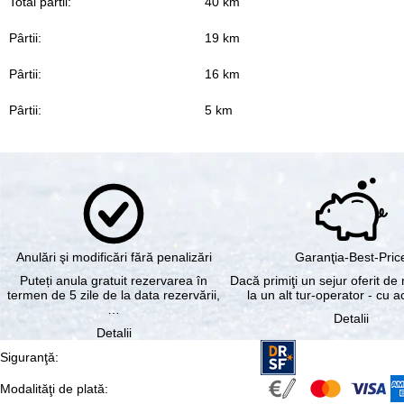
Total pârtii:
40 km
Pârtii:
19 km
Pârtii:
16 km
Pârtii:
5 km
Anulări şi modificări fără penalizări
Garanţia-Best-Pric
Puteți anula gratuit rezervarea în
Dacă primiţi un sejur oferit de 
termen de 5 zile de la data rezervării,
la un alt tur-operator - cu 
…
Detalii
Detalii
Siguranţă
:
Modalităţi de plată
: