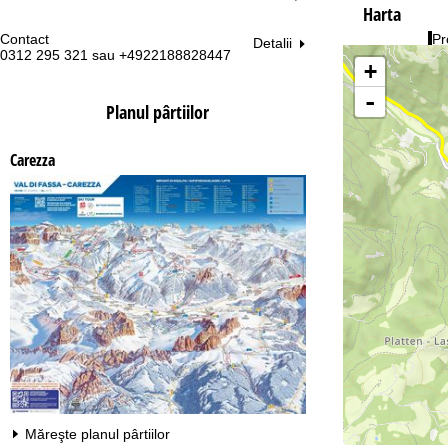
Harta
Contact
Pr
Detalii
0312 295 321 sau +4922188828447
Lu
+
Vi
Sâ
-
Planul pârtiilor
Carezza
Co
Măreşte planul pârtiilor