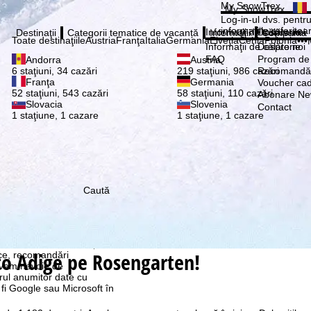
Vă ru
My SnowTrex
My SnowTrex
Abonează
Log-in-ul dvs. pentru 
informaţiile referitoa
Informaţii de călătorie
Despre noi
Destinaţii
Categorii tematice de vacanță
Informaţii
Compania
Toate destinaţiile
Austria
Franţa
Italia
Germania
Elveţia
Cehia
Polonia
•••
Informaţii de călătorie
Despre noi
FAQ
Program de a
Andorra
Austria
Recomandă 
6 staţiuni, 34 cazări
219 staţiuni, 986 cazări
Franţa
Germania
Voucher ca
52 staţiuni, 543 cazări
58 staţiuni, 110 cazări
Abonare New
Slovacia
Slovenia
Contact
1 staţiune, 1 cazare
1 staţiune, 1 cazare
Caută
re, pe care noi, TravelTrex
 dvs. folosind informații
lto Adige pe Rosengarten!
tice, recomandări
 avem nevoie de
rul anumitor date cu
 fi Google sau Microsoft în