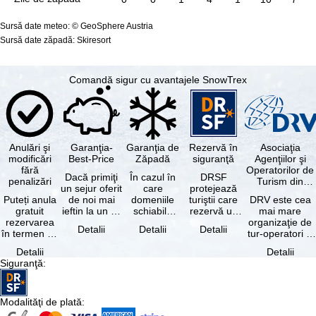
Sursă date meteo: © GeoSphere Austria
Sursă date zăpadă: Skiresort
Comandă sigur cu avantajele SnowTrex
Anulări şi
Garanţia-
Garanţia de
Rezervă în
Asociaţia
modificări
Best-Price
Zăpadă
siguranţă
Agenţiilor şi
fără
Operatorilor de
Dacă primiţi
În cazul în
DRSF
penalizări
Turism din
un sejur oferit
care
protejează
Germania
Puteți anula
de noi mai
domeniile
turiştii care
DRV este cea
gratuit
ieftin la un alt
schiabile
rezervă un
mai mare
rezervarea
tur-operator -
incluse în
pachet turistic
organizaţie de
Detalii
Detalii
Detalii
în termen de
cu aceleaşi …
skipass-ul
sau servicii
tur-operatori şi
5 zile de la
rezervat
turistice …
agenţii de
Detalii
Detalii
data
sunt …
turism din
Siguranţă
:
rezervării, …
Germania.…
Modalităţi de plată
: