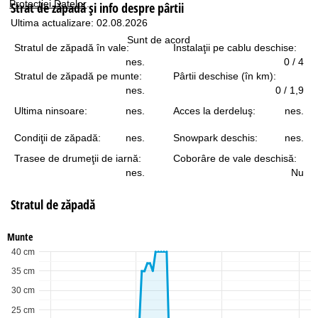
Protecţiei Datelor
.
Strat de zăpadă şi info despre pârtii
Ultima actualizare: 02.08.2026
Sunt de acord
Stratul de zăpadă în vale:
Instalaţii pe cablu deschise:
nes.
0 / 4
Stratul de zăpadă pe munte:
Pârtii deschise (în km):
nes.
0 / 1,9
Ultima ninsoare:
nes.
Acces la derdeluş:
nes.
Condiţii de zăpadă:
nes.
Snowpark deschis:
nes.
Trasee de drumeţii de iarnă:
Coborâre de vale deschisă:
nes.
Nu
Stratul de zăpadă
Munte
40 cm
35 cm
30 cm
25 cm