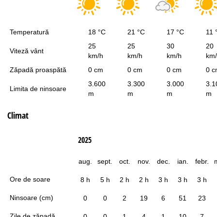
Temperatură
18 °C
21 °C
17 °C
11 
25
25
30
20
Viteză vânt
km/h
km/h
km/h
km
Zăpadă proaspătă
0 cm
0 cm
0 cm
0 
3.600
3.300
3.000
3.1
Limita de ninsoare
m
m
m
m
Climat
2025
aug.
sept.
oct.
nov.
dec.
ian.
febr.
Ore de soare
8 h
5 h
2 h
2 h
3 h
3 h
3 h
Ninsoare (cm)
0
0
2
19
6
51
23
Zile de zăpadă
0
0
1
4
1
10
7