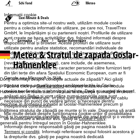
Schi fond
Meteo
Informaţii cookie
Last-Minute & Deals
Pentru a optimiza site-ul nostru web, utilizăm module cookie
pentru a colecta informații de utilizare, pe care noi, TravelTrex
GmbH, le împărtășim și cu partenerii noștri. Profilurile de utilizare
sunt create pe baza activităților dvs. folosind informații despre
A
Germania
Harz
Goslar-Hahnenklee
dispozitivul final și browser. Aceste profiluri de utilizare sunt
utilizate pentru analize statistice, recomandări individuale de
Meteo & Stratul de zapada Goslar-
c
produse, publicitate personalizată și măsurarea razei de acțiune.
Pentru aceasta avem nevoie de consimțământul dumneavoastră
Hahnenklee
(revocabil în orice moment), care include, de asemenea,
a
transferul anumitor date cu caracter personal către furnizori terți
din țări terțe din afara Spațiului Economic European, cum ar fi
Google sau Microsoft în SUA.
s
Doriţi informaţii despre condiţiile actuale de zăpadă? Aici găsiţi
prognoza meteo actuală pentru următoarele zile în Goslar-
Făcând click pe
Sunt de acord
acceptați utilizarea de module
cookie neesențiale și tehnologii similare. Dacă nu sunteţi de acord,
ă
Hahnenklee. În multe cazuri vă stau la dispoziţie şi imagini în direct
apăsaţi aici
Refuz
și vom utiliza numai serviciile care sunt
prin intermediul Webcam. În plus sunt afişate instalaţiile pe cablu
necesare din punct de vedere tehnic și necesare pentru
deschise în domeniul schiabil al Goslar-Hahnenklee precum şi
îndeplinirea contractului.
înălţimea stratului de zăpadă pe munte şi în vale. Diagrama vă arată
Mai multe detalii despre funcţionarea cookie-urilor şi posibilitatea
încă şi în comparaţie condiţiile de zăpadă din anul trecut şi o vedere
de modificare a setărilor dvs. găsiţi la
Cookie-Policy
.
generală pentru întregul sezon în Goslar-Hahnenklee.
Informaţii despre responsabili găsiţi pe pagina noastră la
Termeni şi condiţii
. Informaţii referitoare scopul folosirii acestora şi
la drepturile dvs. găsiţi pe pagina noastră dedicată